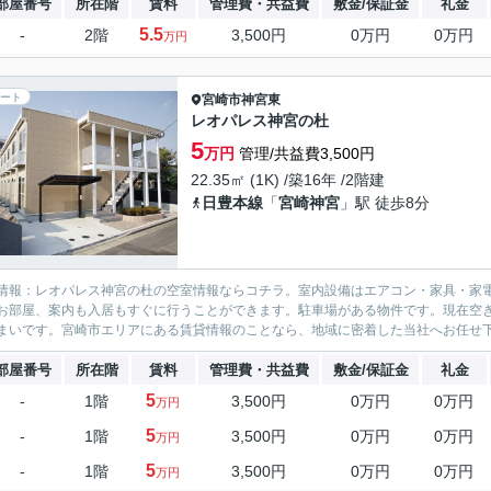
部屋番号
所在階
賃料
管理費・共益費
敷金/保証金
礼金
5.5
-
2階
3,500円
0万円
0万円
万円
ート
宮崎市
神宮東
レオパレス神宮の杜
5
万円
管理/共益費3,500円
22.35㎡ (1K) /築16年 /2階建
日豊本線
「
宮崎神宮
」駅 徒歩8分
情報：レオパレス神宮の杜の空室情報ならコチラ。室内設備はエアコン・家具・家
お部屋、案内も入居もすぐに行うことができます。駐車場がある物件です。現在空
まいです。宮崎市エリアにある賃貸情報のことなら、地域に密着した当社へお任せ下
部屋番号
所在階
賃料
管理費・共益費
敷金/保証金
礼金
5
-
1階
3,500円
0万円
0万円
万円
5
-
1階
3,500円
0万円
0万円
万円
5
-
1階
3,500円
0万円
0万円
万円