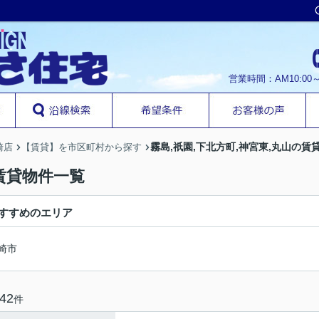
営業時間：AM10:00
霧島,祇園,下北方町,神宮東,丸山の賃
崎店
【賃貸】を市区町村から探す
の賃貸物件一覧
すすめのエリア
崎市
42
件