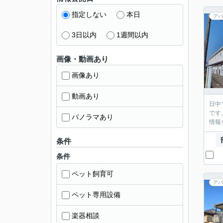
指定しない
本日
アパ
3日以内
1週間以内
画像・動画あり
画像あり
動画あり
日中
です
パノラマあり
情報
条件
条件
ペット飼育可
アパ
ペット専用設備
楽器相談