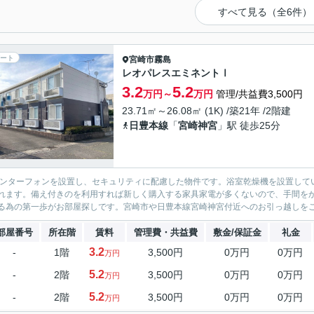
すべて見る（全6件）
ート
宮崎市
霧島
レオパレスエミネントⅠ
3.2
5.2
万円～
万円
管理/共益費3,500円
23.71㎡～26.08㎡ (1K) /築21年 /2階建
日豊本線
「
宮崎神宮
」駅 徒歩25分
インターフォンを設置し、セキュリティに配慮した物件です。浴室乾燥機を設置して
れます。備え付きのを利用すれば新しく購入する家具家電が多くないので、手間を
る為の第一歩がお部屋探しです。宮崎市や日豊本線宮崎神宮付近へのお引っ越しをご
部屋番号
所在階
賃料
管理費・共益費
敷金/保証金
礼金
3.2
-
1階
3,500円
0万円
0万円
万円
5.2
-
2階
3,500円
0万円
0万円
万円
5.2
-
2階
3,500円
0万円
0万円
万円