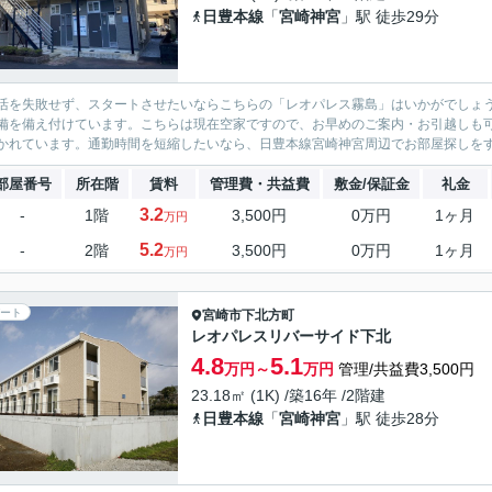
日豊本線
「
宮崎神宮
」駅 徒歩29分
活を失敗せず、スタートさせたいならこちらの「レオパレス霧島」はいかがでしょ
備を備え付けています。こちらは現在空家ですので、お早めのご案内・お引越しも可
かれています。通勤時間を短縮したいなら、日豊本線宮崎神宮周辺でお部屋探しをする
部屋番号
所在階
賃料
管理費・共益費
敷金/保証金
礼金
3.2
-
1階
3,500円
0万円
1ヶ月
万円
5.2
-
2階
3,500円
0万円
1ヶ月
万円
ート
宮崎市
下北方町
レオパレスリバーサイド下北
4.8
5.1
万円～
万円
管理/共益費3,500円
23.18㎡ (1K) /築16年 /2階建
日豊本線
「
宮崎神宮
」駅 徒歩28分