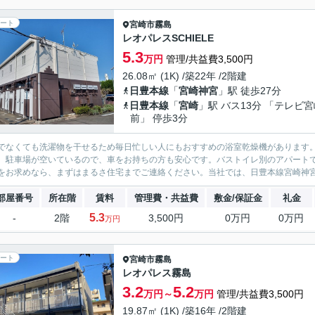
ート
宮崎市
霧島
レオパレスSCHIELE
5.3
万円
管理/共益費3,500円
26.08㎡ (1K) /築22年 /2階建
日豊本線
「
宮崎神宮
」駅 徒歩27分
日豊本線
「
宮崎
」駅 バス13分 「テレビ
前」 停歩3分
でなくても洗濯物を干せるため毎日忙しい人にもおすすめの浴室乾燥機があります
。駐車場が空いているので、車をお持ちの方も安心です。バストイレ別のアパート
をお求めなら、まずはまるさ住宅までご連絡ください。当社では、日豊本線宮崎神宮
部屋番号
所在階
賃料
管理費・共益費
敷金/保証金
礼金
5.3
-
2階
3,500円
0万円
0万円
万円
ート
宮崎市
霧島
レオパレス霧島
3.2
5.2
万円～
万円
管理/共益費3,500円
19.87㎡ (1K) /築16年 /2階建