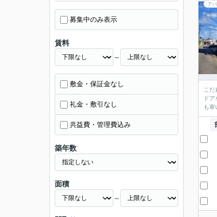
アパ
募集中のみ表示
賃料
～
敷金・保証金なし
こだ
ドア
礼金・敷引なし
も寒
共益費・管理費込み
築年数
面積
～