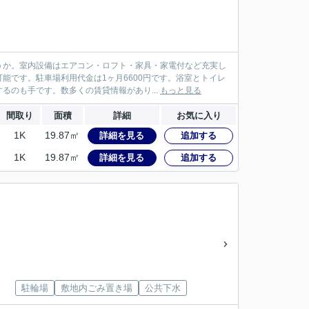
うか。室内設備はエアコン・ロフト・家具・家電付など充実し
能です。駐車場利用代金は1ヶ月6600円です。浴室とトイレ
のも手です。数多くの賃貸情報があり...
もっと見る
間取り
面積
詳細
お気に入り
1K
19.87㎡
詳細を見る
追加する
1K
19.87㎡
詳細を見る
追加する
駐輪場
敷地内ごみ置き場
公共下水