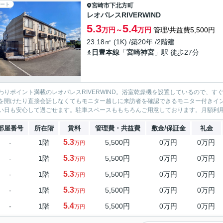
ート
宮崎市
下北方町
レオパレスRIVERWIND
5.3
5.4
万円～
万円
管理/共益費5,500円
23.18㎡ (1K) /築20年 /2階建
日豊本線
「
宮崎神宮
」駅 徒歩27分
わりポイント満載のレオパレスRIVERWIND。浴室乾燥機を設置しているので、
を開けたり直接会話しなくてもモニター越しに来訪者を確認できるモニター付きイ
い日も安心して過ごせます。駐車スペースももちろんご用意しております。月額利用料金
部屋番号
所在階
賃料
管理費・共益費
敷金/保証金
礼金
5.3
-
1階
5,500円
0万円
0万円
万円
5.3
-
1階
5,500円
0万円
0万円
万円
5.3
-
1階
5,500円
0万円
0万円
万円
5.3
-
1階
5,500円
0万円
0万円
万円
5.4
-
1階
5,500円
0万円
0万円
万円