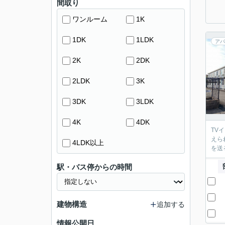
間取り
ワンルーム
1K
1DK
1LDK
アパ
2K
2DK
2LDK
3K
3DK
3LDK
4K
4DK
TV
えら
4LDK以上
を送
駅・バス停からの時間
建物構造
追加する
情報公開日