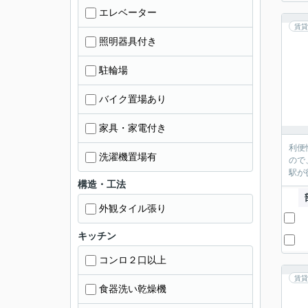
エレベーター
賃貸
照明器具付き
駐輪場
バイク置場あり
家具・家電付き
利便
洗濯機置場有
ので
駅が
構造・工法
外観タイル張り
キッチン
コンロ２口以上
賃貸
食器洗い乾燥機