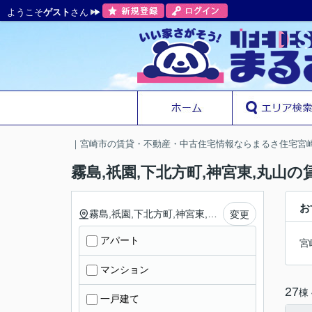
ようこそ
ゲスト
さん
｜宮崎市の賃貸・不動産・中古住宅情報ならまるさ住宅宮
霧島,祇園,下北方町,神宮東,丸山
お
霧島,祇園,下北方町,神宮東,丸山
変更
アパート
宮
マンション
27
棟
一戸建て