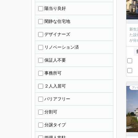
陽当り良好
閑静な住宅地
新生
デザイナーズ
た設
が分
リノベーション済
保証人不要
事務所可
２人入居可
アパ
バリアフリー
分割可
分譲タイプ
管理人常駐