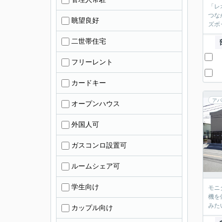
「レ
つな
眺望良好
ズボ
二世帯住宅
フリーレント
カードキー
アパ
オープンハウス
外国人可
ガスコンロ設置可
ルームシェア可
学生向け
モニ
機を
みた
カップル向け