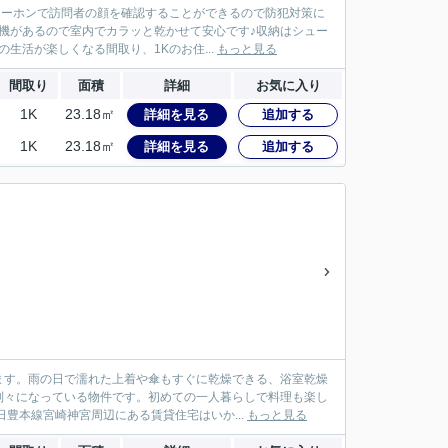
ターホンで訪問者の顔を確認することができるので防犯対策に
機があるので室内でカラッと乾かせて安心です♪収納はシュー
生活が楽しくなる間取り、1Kのお住...
もっと見る
間取り
面積
詳細
お気に入り
1K
23.18㎡
詳細を見る
追加する
1K
23.18㎡
詳細を見る
追加する
ます。雨の日で濡れた上着や傘もすぐに乾燥できる、浴室乾燥
別々になっている物件です。初めての一人暮らしで料理も楽し
豊本線宮崎神宮周辺にある賃貸住宅はいか...
もっと見る