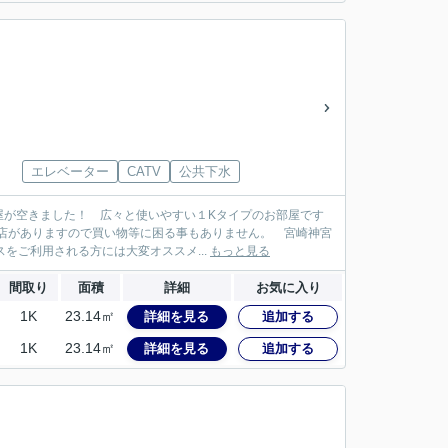
エレベーター
CATV
公共下水
屋が空きました！ 広々と使いやすい１Kタイプのお部屋です
平店がありますので買い物等に困る事もありません。 宮崎神宮
をご利用される方には大変オススメ...
もっと見る
間取り
面積
詳細
お気に入り
1K
23.14㎡
詳細を見る
追加する
1K
23.14㎡
詳細を見る
追加する