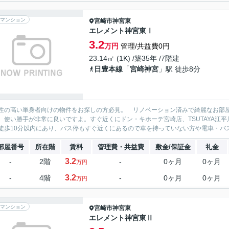
マンション
宮崎市
神宮東
エレメント神宮東Ⅰ
3.2
万円
管理/共益費0円
23.14㎡ (1K) /築35年 /7階建
日豊本線
「
宮崎神宮
」駅 徒歩8分
性の高い単身者向けの物件をお探しの方必見。 リノベーション済みで綺麗なお部
、使い勝手が非常に良いですよ。すぐ近くにドン・キホーテ宮崎店、TSUTAYA江
徒歩10分以内にあり、バス停もすぐ近くにあるので車を持っていない方や電車・バス
部屋番号
所在階
賃料
管理費・共益費
敷金/保証金
礼金
3.2
-
2階
-
0ヶ月
0ヶ月
万円
3.2
-
4階
-
0ヶ月
0ヶ月
万円
マンション
宮崎市
神宮東
エレメント神宮東Ⅱ