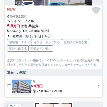
NEW
宮崎市永楽町
シャイン・フィルⅡ
5.8
万円
管理/共益費-
50.84㎡ (2LDK) /築18年 /4階建
日豊本線「宮崎」駅 徒歩16分
駐輪場
CATV
インターネット対応
敷地内ごみ置き場
閑静な住宅地
外観タイル張り
永楽町のファミリー物件です！CATVインターネット+鹿児島放送2CH無
料です！南向きで日当たり良好です！カウンターキッチ...
もっと見る
募集中の部屋
1階
5.8万円
1階 / 50.84㎡ / 2LDK
アパート