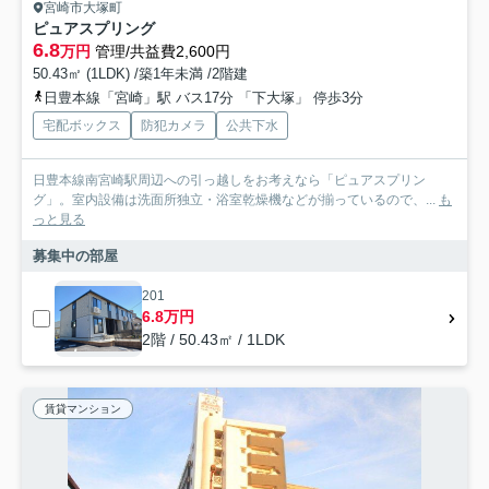
宮崎市大塚町
ピュアスプリング
6.8
万円
管理/共益費2,600円
50.43㎡ (1LDK) /築1年未満 /2階建
日豊本線「宮崎」駅 バス17分 「下大塚」 停歩3分
宅配ボックス
防犯カメラ
公共下水
日豊本線南宮崎駅周辺への引っ越しをお考えなら「ピュアスプリン
グ」。室内設備は洗面所独立・浴室乾燥機などが揃っているので、...
も
っと見る
募集中の部屋
201
6.8万円
2階 / 50.43㎡ / 1LDK
賃貸マンション