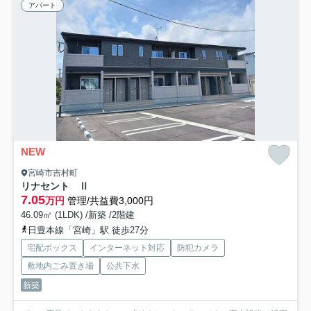
アパート
NEW
宮崎市吉村町
リナセント Ⅱ
7.05
万円
管理/共益費3,000円
46.09㎡ (1LDK) /新築 /2階建
日豊本線「宮崎」駅 徒歩27分
宅配ボックス
インターネット対応
防犯カメラ
敷地内ごみ置き場
公共下水
新築