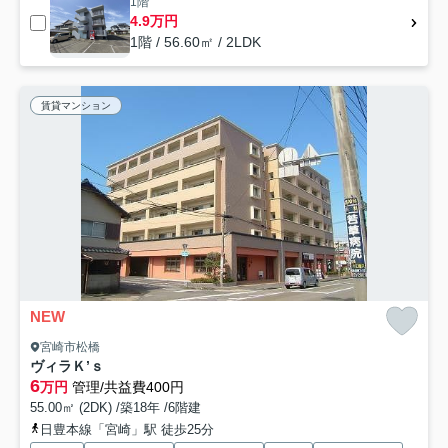
1階
4.9万円
1階 / 56.60㎡ / 2LDK
賃貸マンション
NEW
宮崎市松橋
ヴィラＫ’ｓ
6
万円
管理/共益費400円
55.00㎡ (2DK) /築18年 /6階建
日豊本線「宮崎」駅 徒歩25分