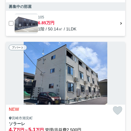
募集中の部屋
105
6.85万円
1階 / 50.14㎡ / 1LDK
アパート
NEW
宮崎市潮見町
ソラーレ
4.7
5.1
万円～
万円
管理/共益費2,500円