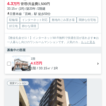
4.3
万円
管理/共益費1,500円
33.15㎡ (1R) /築20年 /2階建
日豊本線「宮崎」駅 徒歩59分
駐輪場
インターネット対応
敷地内ごみ置き場
閑静な住宅地
好立地
静かな環境
【敷金礼金ゼロ！】インターネットWi-Fi無料で快適生活が送れます★お
一人暮らし向けのワンルームマンションです。人気のカ...
もっと見る
募集中の部屋
1階
4.3万円
1階 / 33.15㎡ / 1R
賃貸マンション