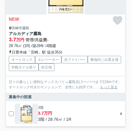
NEW
宮崎市霧島
アルカディア霧島
3.7
万円
管理/共益費-
28.76㎡ (1R) /築29年 /4階建
日豊本線「宮崎」駅 徒歩35分
オートロック
エレベーター
光ファイバー
敷地内ごみ置き場
外観タイル張り
好立地
日々の暮らしに便利なマックスバリュ霧島店(スーパー)まで229mです。
オートロック付きのマンションで、女性にも好評です。...
もっと見る
募集中の部屋
3階
3.7万円
3階 / 28.76㎡ / 1R