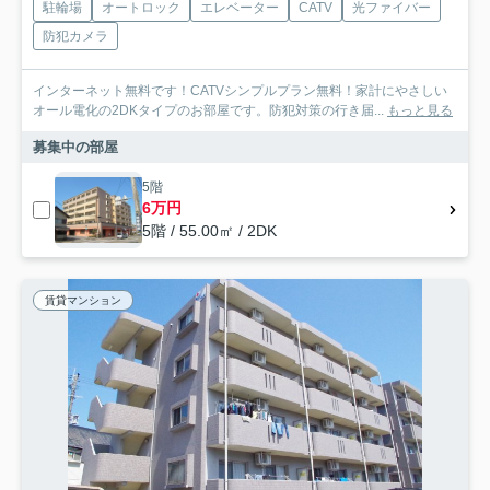
駐輪場
オートロック
エレベーター
CATV
光ファイバー
防犯カメラ
インターネット無料です！CATVシンプルプラン無料！家計にやさしい
オール電化の2DKタイプのお部屋です。防犯対策の行き届...
もっと見る
募集中の部屋
5階
6万円
5階 / 55.00㎡ / 2DK
賃貸マンション