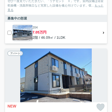
ぜひ一度見ていただきたい、「リナセント Ⅱ」です。室内設備は浴室
乾燥機・洗面所独立など充実した設備を備え付けています。収...
もっと
見る
募集中の部屋
204
7.05万円
2階 / 46.09㎡ / 1LDK
アパート
NEW