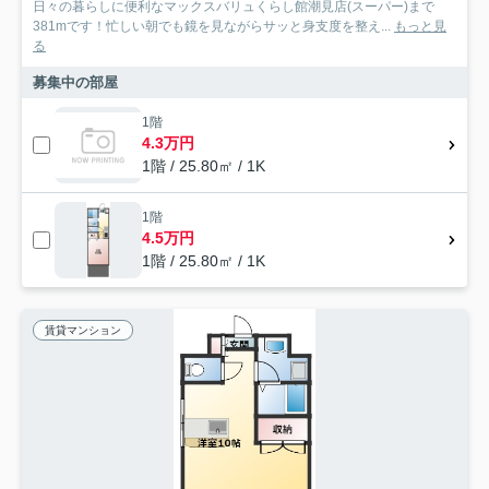
日々の暮らしに便利なマックスバリュくらし館潮見店(スーパー)まで
381mです！忙しい朝でも鏡を見ながらサッと身支度を整え...
もっと見
る
募集中の部屋
1階
4.3万円
1階 / 25.80㎡ / 1K
1階
4.5万円
1階 / 25.80㎡ / 1K
賃貸マンション