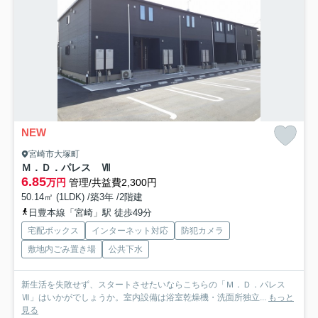
NEW
宮崎市大塚町
Ｍ．Ｄ．パレス Ⅶ
6.85
万円
管理/共益費2,300円
50.14㎡ (1LDK) /築3年 /2階建
日豊本線「宮崎」駅 徒歩49分
宅配ボックス
インターネット対応
防犯カメラ
敷地内ごみ置き場
公共下水
新生活を失敗せず、スタートさせたいならこちらの「Ｍ．Ｄ．パレス
Ⅶ」はいかがでしょうか。室内設備は浴室乾燥機・洗面所独立...
もっと
見る