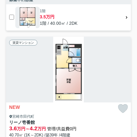
1階
3.5万円
1階 / 40.00㎡ / 2DK
賃貸マンション
NEW
宮崎市田代町
リーノ壱番館
3.6
4.2
万円～
万円
管理/共益費0円
40.70㎡ (1K～2DK) /築39年 /4階建