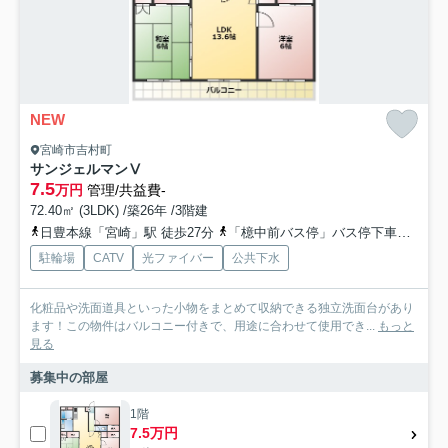
NEW
宮崎市吉村町
サンジェルマンⅤ
7.5
万円
管理/共益費-
72.40㎡ (3LDK) /築26年 /3階建
日豊本線「宮崎」駅 徒歩27分
「檍中前バス停」バス停下車 徒歩4分
駐輪場
CATV
光ファイバー
公共下水
化粧品や洗面道具といった小物をまとめて収納できる独立洗面台があり
ます！この物件はバルコニー付きで、用途に合わせて使用でき...
もっと
見る
募集中の部屋
1階
7.5万円