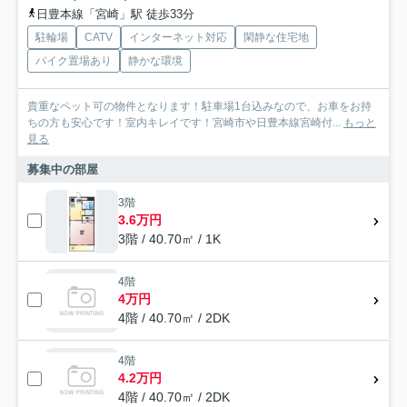
日豊本線「宮崎」駅 徒歩33分
駐輪場
CATV
インターネット対応
閑静な住宅地
バイク置場あり
静かな環境
貴重なペット可の物件となります！駐車場1台込みなので、お車をお持
ちの方も安心です！室内キレイです！宮崎市や日豊本線宮崎付...
もっと
見る
募集中の部屋
3階
3.6万円
3階 / 40.70㎡ / 1K
4階
4万円
4階 / 40.70㎡ / 2DK
4階
4.2万円
4階 / 40.70㎡ / 2DK