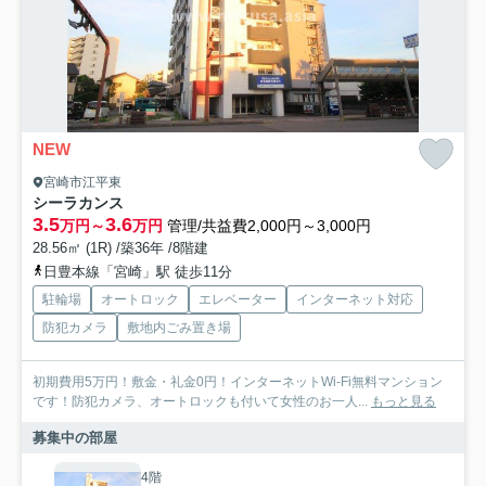
NEW
宮崎市江平東
シーラカンス
3.5
3.6
万円～
万円
管理/共益費2,000円～3,000円
28.56㎡ (1R) /築36年 /8階建
日豊本線「宮崎」駅 徒歩11分
駐輪場
オートロック
エレベーター
インターネット対応
防犯カメラ
敷地内ごみ置き場
初期費用5万円！敷金・礼金0円！インターネットWi-Fi無料マンション
です！防犯カメラ、オートロックも付いて女性のお一人...
もっと見る
募集中の部屋
4階