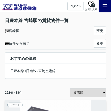
0
ログイン
お気に入り
日豊本線 宮崎駅の賃貸物件一覧
宮崎駅
変更
条件から探す
変更
おすすめの沿線
日豊本線
/
日南線
/
宮崎空港線
292
棟
438
件
アパート