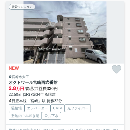
賃貸マンション
NEW
宮崎市大工
オクトワール宮崎西弐番館
2.8
万円
管理/共益費330円
22.50㎡ (1R) /築34年 /5階建
日豊本線「宮崎」駅 徒歩32分
駐輪場
エレベーター
CATV
光ファイバー
敷地内ごみ置き場
公共下水