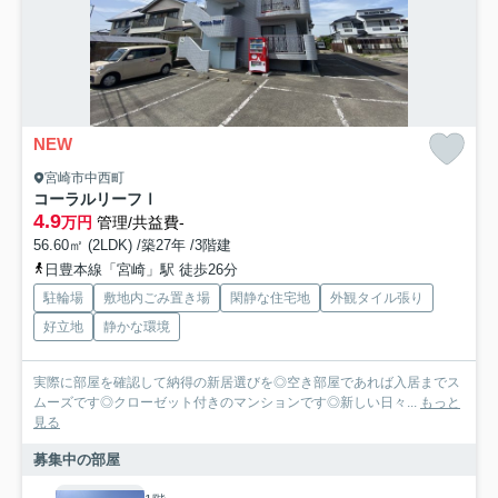
NEW
宮崎市中西町
コーラルリーフⅠ
4.9
万円
管理/共益費-
56.60㎡ (2LDK) /築27年 /3階建
日豊本線「宮崎」駅 徒歩26分
駐輪場
敷地内ごみ置き場
閑静な住宅地
外観タイル張り
好立地
静かな環境
実際に部屋を確認して納得の新居選びを◎空き部屋であれば入居までス
ムーズです◎クローゼット付きのマンションです◎新しい日々...
もっと
見る
募集中の部屋