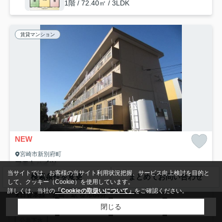
1階 / 72.40㎡ / 3LDK
賃貸マンション
NEW
宮崎市新別府町
フモトハイツ
4.5
当サイトでは、お客様の当サイト利用状況把握、サービス向上検討を目的と
万円
管理/共益費-
検索条件を変更
まとめてお問い合わせ
して、クッキー（Cookie）を使用しています。
50.00㎡ (3DK) /築47年 /3階建
詳しくは、当社の
「Cookieの取扱いについて」
をご確認ください。
日豊本線「宮崎」駅 徒歩64分
閉じる
駐輪場
光ファイバー
敷地内ごみ置き場
閑静な住宅地
公共下水