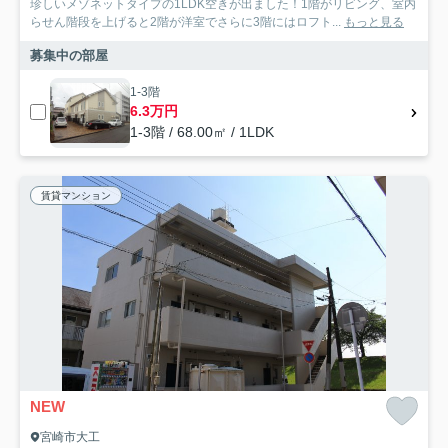
珍しいメゾネットタイプの1LDK空きが出ました！1階がリビング、室内
らせん階段を上げると2階が洋室でさらに3階にはロフト...
もっと見る
募集中の部屋
1-3階
6.3万円
1-3階 / 68.00㎡ / 1LDK
賃貸マンション
NEW
宮崎市大工