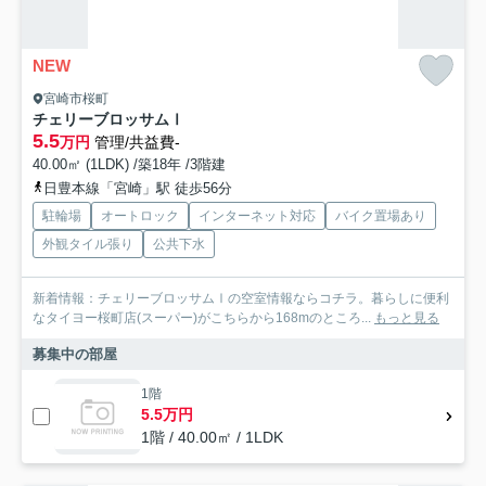
NEW
宮崎市桜町
チェリーブロッサムⅠ
5.5
万円
管理/共益費-
40.00㎡ (1LDK) /築18年 /3階建
日豊本線「宮崎」駅 徒歩56分
駐輪場
オートロック
インターネット対応
バイク置場あり
外観タイル張り
公共下水
新着情報：チェリーブロッサムⅠの空室情報ならコチラ。暮らしに便利
なタイヨー桜町店(スーパー)がこちらから168mのところ...
もっと見る
募集中の部屋
1階
5.5万円
1階 / 40.00㎡ / 1LDK