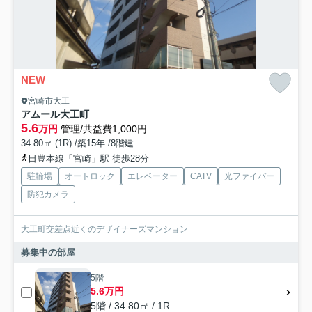
NEW
宮崎市大工
アムール大工町
5.6
万円
管理/共益費1,000円
34.80㎡ (1R) /築15年 /8階建
日豊本線「宮崎」駅 徒歩28分
駐輪場
オートロック
エレベーター
CATV
光ファイバー
防犯カメラ
大工町交差点近くのデザイナーズマンション
募集中の部屋
5階
5.6万円
5階 / 34.80㎡ / 1R