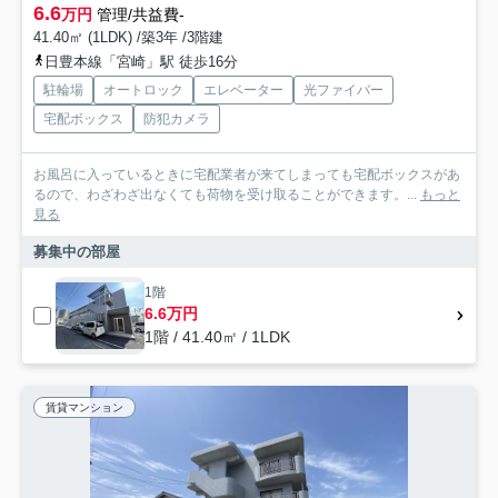
6.6
万円
管理/共益費-
41.40㎡ (1LDK) /築3年 /3階建
日豊本線「宮崎」駅 徒歩16分
駐輪場
オートロック
エレベーター
光ファイバー
宅配ボックス
防犯カメラ
お風呂に入っているときに宅配業者が来てしまっても宅配ボックスがあ
るので、わざわざ出なくても荷物を受け取ることができます。...
もっと
見る
募集中の部屋
1階
6.6万円
1階 / 41.40㎡ / 1LDK
賃貸マンション