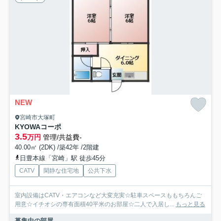
NEW
宮崎市大塚町
KYOWAコーポ
3.5
万円
管理/共益費-
40.00㎡ (2DK) /築42年 /2階建
日豊本線「宮崎」駅 徒歩45分
CATV
閑静な住宅地
公共下水
室内設備はCATV・エアコンなど大変充実☆駐車スペースももちろんご
用意☆イチオシの専有面積40平米のお部屋☆二人で入居し...
もっと見る
募集中の部屋