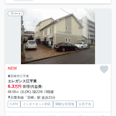
アパート
NEW
宮崎市江平東
エレガンス江平東
6.3
万円
管理/共益費-
68.00㎡ (1LDK) /築22年 /3階建
日豊本線「宮崎」駅 徒歩21分
CATV
インターネット対応
閑静な住宅地
公共下水