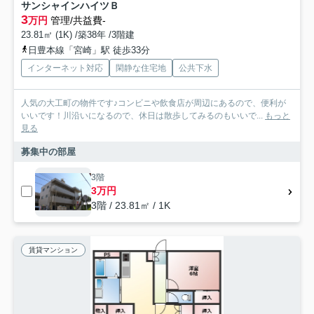
サンシャインハイツＢ
3
万円
管理/共益費-
23.81㎡ (1K) /築38年 /3階建
日豊本線「宮崎」駅 徒歩33分
インターネット対応
閑静な住宅地
公共下水
人気の大工町の物件です♪コンビニや飲食店が周辺にあるので、便利が
いいです！川沿いになるので、休日は散歩してみるのもいいで...
もっと
見る
募集中の部屋
3階
3万円
3階 / 23.81㎡ / 1K
賃貸マンション