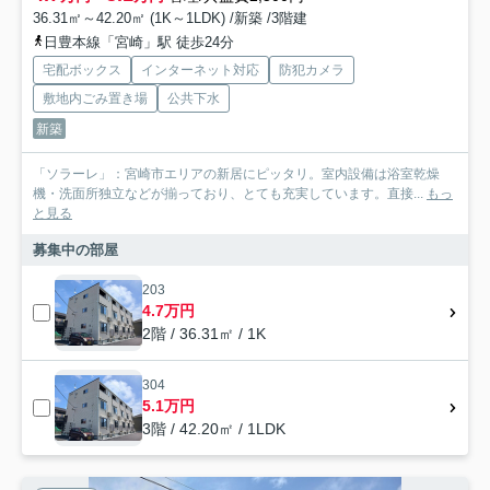
36.31㎡～42.20㎡ (1K～1LDK) /新築 /3階建
日豊本線「宮崎」駅 徒歩24分
宅配ボックス
インターネット対応
防犯カメラ
敷地内ごみ置き場
公共下水
新築
「ソラーレ」：宮崎市エリアの新居にピッタリ。室内設備は浴室乾燥
機・洗面所独立などが揃っており、とても充実しています。直接...
もっ
と見る
募集中の部屋
203
4.7万円
2階 / 36.31㎡ / 1K
304
5.1万円
3階 / 42.20㎡ / 1LDK