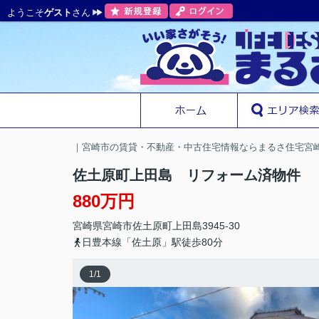
ようこそ
ゲスト
さん
｜宮崎市の賃貸・不動産・中古住宅情報ならまるさ住宅宮
佐土原町上田島 リフォーム済物件
880万円
宮崎県
宮崎市
佐土原町上田島
3945-30
日豊本線「佐土原」駅徒歩80分
1
/
1