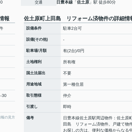
30
日豊本線
「
佐土原
」駅 徒歩80分
交通
情報
佐土原町上田島 リフォーム済物件の詳細情
件
設備条件
駐車2台可
設備(その他)
-
駐車場/月額
有(2台)/0円
土地権利
所有権
国土法届出
不要
用途地域
第一種住居
-30
取引態様
仲介
引渡し
即時
情報の見方
備考
日豊本線佐土原駅周辺物件：佐土原
田島 リフォーム済物件。戸建て物
お探しの方は、便利な価格からなる