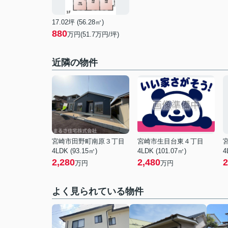
17.02坪 (56.28㎡)
880
万円(51.7万円/坪)
近隣の物件
宮崎市田野町南原３丁目
宮崎市生目台東４丁目
4LDK (93.15㎡)
4LDK (101.07㎡)
4
2,280
2,480
2
万円
万円
よく見られている物件