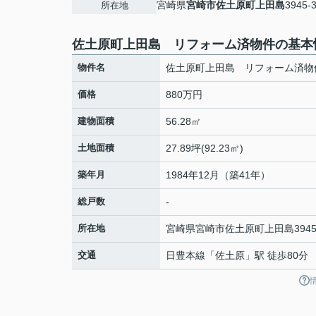
宮崎県
宮崎市
佐土原町上田島
3945-
所在地
佐土原町上田島 リフォーム済物件の基本
物件名
佐土原町上田島 リフォーム済物
価格
880万円
建物面積
56.28㎡
土地面積
27.89坪(92.23㎡)
築年月
1984年12月（築41年）
総戸数
-
所在地
宮崎県
宮崎市
佐土原町上田島
3945
交通
日豊本線
「
佐土原
」駅 徒歩80分