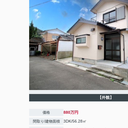
【外観】
880万円
価格
3DK/56.28㎡
間取り/建物面積