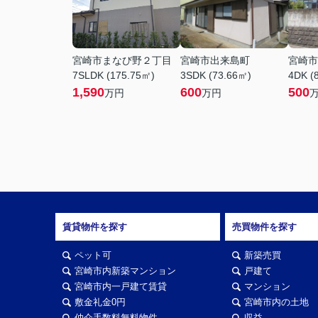
宮崎市まなび野２丁目
宮崎市出来島町
宮崎市
7SLDK (175.75㎡)
3SDK (73.66㎡)
4DK (
1,590
600
500
万円
万円
賃貸物件を探す
売買物件を探す
ペット可
新築売買
宮崎市内新築マンション
戸建て
宮崎市内一戸建て賃貸
マンション
敷金礼金0円
宮崎市内の土地
仲介手数料無料物件
収益