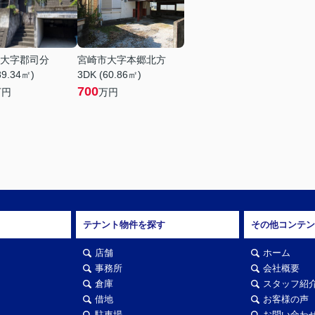
大字郡司分
宮崎市大字本郷北方
89.34㎡)
3DK (60.86㎡)
700
万円
万円
テナント物件を探す
その他コンテン
店舗
ホーム
事務所
会社概要
倉庫
スタッフ紹
借地
お客様の声
駐車場
お問い合わ