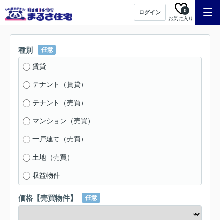
0
ログイン
お気に入り
種別
任意
賃貸
テナント（賃貸）
テナント（売買）
マンション（売買）
一戸建て（売買）
土地（売買）
収益物件
価格【売買物件】
任意