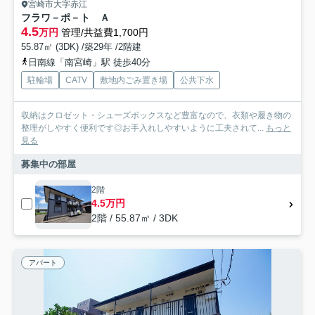
宮崎市大字赤江
フラワ－ポ－ト Ａ
4.5
万円
管理/共益費1,700円
55.87㎡ (3DK) /築29年 /2階建
日南線「南宮崎」駅 徒歩40分
駐輪場
CATV
敷地内ごみ置き場
公共下水
収納はクロゼット・シューズボックスなど豊富なので、衣類や履き物の
整理がしやすく便利です◎お手入れしやすいように工夫されて...
もっと
見る
募集中の部屋
2階
4.5万円
2階 / 55.87㎡ / 3DK
アパート