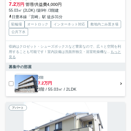
7.2
万円
管理/共益費4,000円
55.03㎡ (2LDK) /築9年 /3階建
日豊本線「宮崎」駅 徒歩31分
駐輪場
オートロック
インターネット対応
敷地内ごみ置き場
公共下水
収納はクロゼット・シューズボックスなど豊富なので、広々と空間を利
用することも可能です！室内設備は洗面所独立・浴室乾燥機な...
もっと
見る
募集中の部屋
3階
7.2万円
3階 / 55.03㎡ / 2LDK
アパート