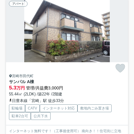
アパート
宮崎市田代町
サンパル A棟
5.3
万円
管理/共益費3,000円
55.44㎡ (2LDK) /築22年 /2階建
日豊本線「宮崎」駅 徒歩33分
駐輪場
CATV
インターネット対応
敷地内ごみ置き場
駐車2台可
公共下水
インターネット無料です！（工事後使用可） 南向き！！住宅街に立地