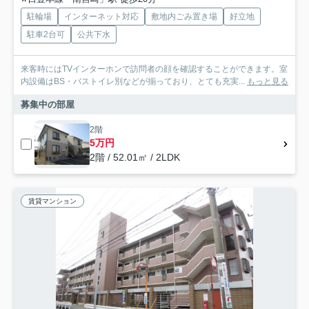
駐輪場
インターネット対応
敷地内ごみ置き場
好立地
駐車2台可
公共下水
来客時にはTVインターホンで訪問者の顔を確認することができます。室
内設備はBS・バストイレ別などが揃っており、とても充実...
もっと見る
募集中の部屋
2階
5万円
2階 / 52.01㎡ / 2LDK
賃貸マンション