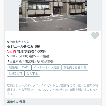
宮崎市大字恒久
セジュールみなみ B棟
5
万円
管理/共益費4,000円
50.39㎡ (2LDK) /築27年 /2階建
日豊本線「南宮崎」駅 徒歩20分
駐輪場
CATV
インターネット対応
敷地内ごみ置き場
駐車2台可
公共下水
収納はシューズボックス・クロゼットなど豊富なので、広々と空間を利
用することも可能です！知らない人が来た時でも玄関を開ける...
もっと
見る
募集中の部屋