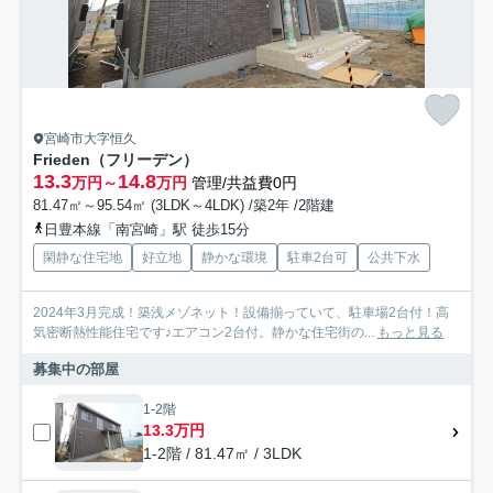
宮崎市大字恒久
Frieden（フリーデン）
13.3
14.8
万円～
万円
管理/共益費0円
81.47㎡～95.54㎡ (3LDK～4LDK) /築2年 /2階建
日豊本線「南宮崎」駅 徒歩15分
閑静な住宅地
好立地
静かな環境
駐車2台可
公共下水
2024年3月完成！築浅メゾネット！設備揃っていて、駐車場2台付！高
気密断熱性能住宅です♪エアコン2台付。静かな住宅街の...
もっと見る
募集中の部屋
1-2階
13.3万円
1-2階 / 81.47㎡ / 3LDK