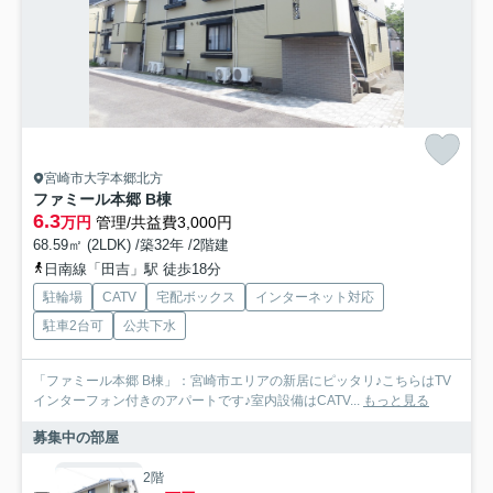
宮崎市大字本郷北方
ファミール本郷 B棟
6.3
万円
管理/共益費3,000円
68.59㎡ (2LDK) /築32年 /2階建
日南線「田吉」駅 徒歩18分
駐輪場
CATV
宅配ボックス
インターネット対応
駐車2台可
公共下水
「ファミール本郷 B棟」：宮崎市エリアの新居にピッタリ♪こちらはTV
インターフォン付きのアパートです♪室内設備はCATV...
もっと見る
募集中の部屋
2階