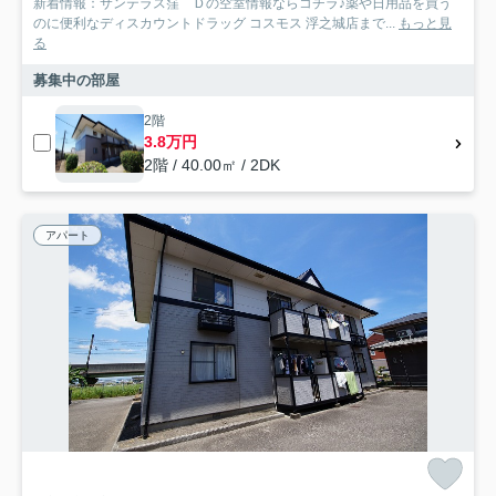
新着情報：サンテラス窪 Ｄの空室情報ならコチラ♪薬や日用品を買う
のに便利なディスカウントドラッグ コスモス 浮之城店まで...
もっと見
る
募集中の部屋
2階
3.8万円
2階 / 40.00㎡ / 2DK
アパート