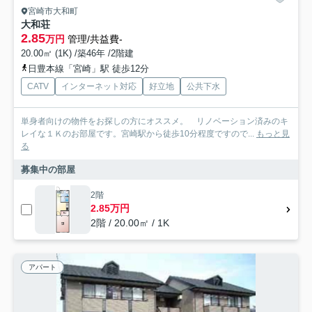
宮崎市大和町
大和荘
2.85
万円
管理/共益費-
20.00㎡ (1K) /築46年 /2階建
日豊本線「宮崎」駅 徒歩12分
CATV
インターネット対応
好立地
公共下水
単身者向けの物件をお探しの方にオススメ。 リノベーション済みのキ
レイな１Ｋのお部屋です。宮崎駅から徒歩10分程度ですので...
もっと見
る
募集中の部屋
2階
2.85万円
2階 / 20.00㎡ / 1K
アパート