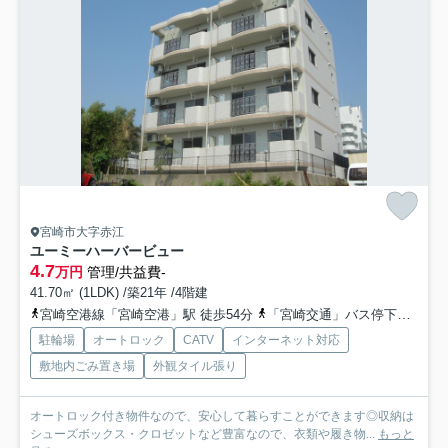
宮崎市大字赤江
ユーミーハーバービュー
4.7
万円
管理/共益費-
41.70㎡ (1LDK) /築21年 /4階建
宮崎空港線「宮崎空港」駅 徒歩54分
「宮崎交通」バス停下車 徒歩8分
駐輪場
オートロック
CATV
インターネット対応
敷地内ごみ置き場
外観タイル張り
オートロック付き物件なので、安心して暮らすことができます◎収納は
シューズボックス・クロゼットなど豊富なので、衣類や履き物...
もっと