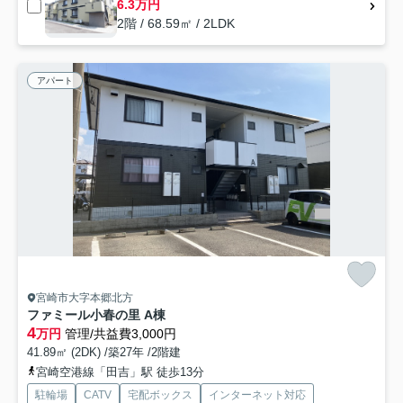
6.3万円
2階 / 68.59㎡ / 2LDK
アパート
宮崎市大字本郷北方
ファミール小春の里 A棟
4
万円
管理/共益費3,000円
41.89㎡ (2DK) /築27年 /2階建
宮崎空港線「田吉」駅 徒歩13分
駐輪場
CATV
宅配ボックス
インターネット対応