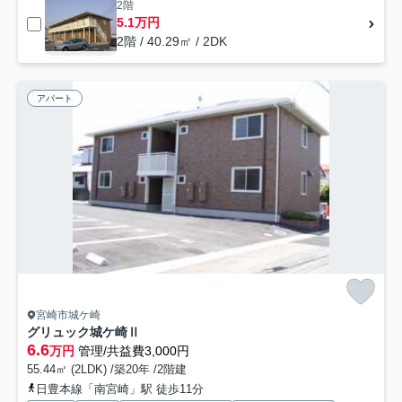
2階
5.1万円
2階 / 40.29㎡ / 2DK
アパート
宮崎市城ケ崎
グリュック城ケ崎Ⅱ
6.6
万円
管理/共益費3,000円
55.44㎡ (2LDK) /築20年 /2階建
日豊本線「南宮崎」駅 徒歩11分