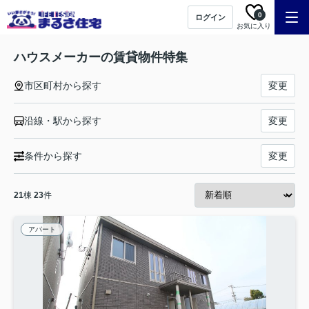
0
ログイン
お気に入り
ハウスメーカーの賃貸物件特集
市区町村から探す
変更
沿線・駅から探す
変更
条件から探す
変更
21
棟
23
件
アパート