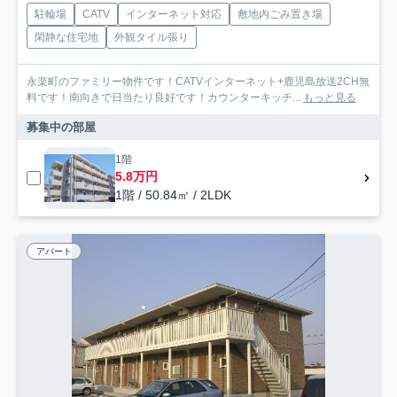
駐輪場
CATV
インターネット対応
敷地内ごみ置き場
閑静な住宅地
外観タイル張り
永楽町のファミリー物件です！CATVインターネット+鹿児島放送2CH無
料です！南向きで日当たり良好です！カウンターキッチ...
もっと見る
募集中の部屋
1階
5.8万円
1階 / 50.84㎡ / 2LDK
アパート