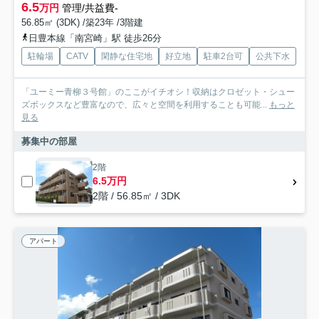
6.5
万円
管理/共益費-
56.85㎡ (3DK) /築23年 /3階建
日豊本線「南宮崎」駅 徒歩26分
駐輪場
CATV
閑静な住宅地
好立地
駐車2台可
公共下水
「ユーミー青柳３号館」のここがイチオシ！収納はクロゼット・シュー
ズボックスなど豊富なので、広々と空間を利用することも可能...
もっと
見る
募集中の部屋
2階
6.5万円
2階 / 56.85㎡ / 3DK
アパート