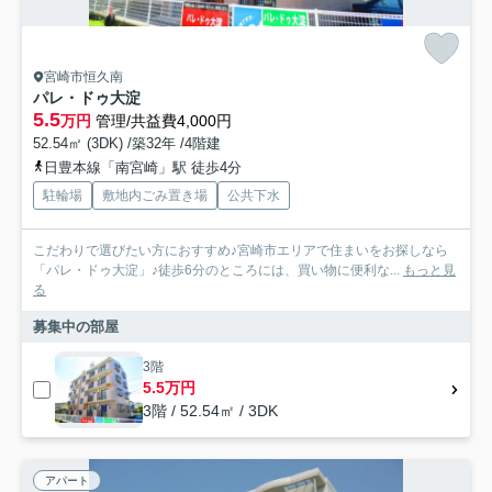
宮崎市恒久南
パレ・ドゥ大淀
5.5
万円
管理/共益費4,000円
52.54㎡ (3DK) /築32年 /4階建
日豊本線「南宮崎」駅 徒歩4分
駐輪場
敷地内ごみ置き場
公共下水
こだわりで選びたい方におすすめ♪宮崎市エリアで住まいをお探しなら
「パレ・ドゥ大淀」♪徒歩6分のところには、買い物に便利な...
もっと見
る
募集中の部屋
3階
5.5万円
3階 / 52.54㎡ / 3DK
アパート