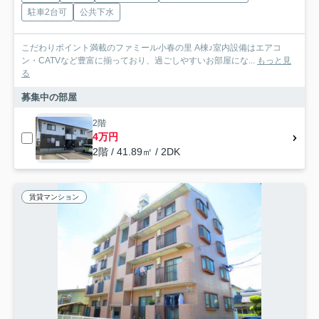
駐車2台可
公共下水
こだわりポイント満載のファミール小春の里 A棟♪室内設備はエアコ
ン・CATVなど豊富に揃っており、過ごしやすいお部屋にな...
もっと見
る
募集中の部屋
2階
4万円
2階 / 41.89㎡ / 2DK
賃貸マンション