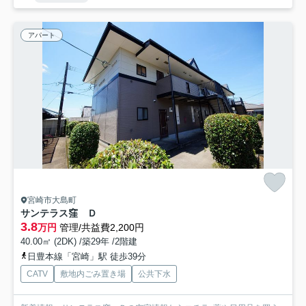
アパート
宮崎市大島町
サンテラス窪 Ｄ
3.8
万円
管理/共益費2,200円
40.00㎡ (2DK) /築29年 /2階建
日豊本線「宮崎」駅 徒歩39分
CATV
敷地内ごみ置き場
公共下水