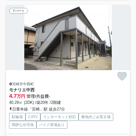
アパート
宮崎市中西町
モナリエ中西
4.7
万円
管理/共益費-
40.29㎡ (2DK) /築20年 /2階建
日豊本線「宮崎」駅 徒歩27分
駐輪場
CATV
インターネット対応
敷地内ごみ置き場
閑静な住宅地
バイク置場あり