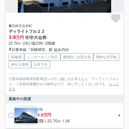
宮崎市吉村町
ディライトフル２２
3.9
万円
管理/共益費-
22.70㎡ (1K) /築23年 /2階建
日豊本線「宮崎神宮」駅 徒歩25分
駐輪場
インターネット対応
敷地内ごみ置き場
閑静な住宅地
静かな環境
公共下水
日豊本線宮崎神宮駅周辺への引っ越しをお考えなら「ディライトフル２
２」！浴室乾燥機付きの物件なので、外に干したくない日でも...
もっと
見る
募集中の部屋
2階
3.9万円
2階 / 22.70㎡ / 1K