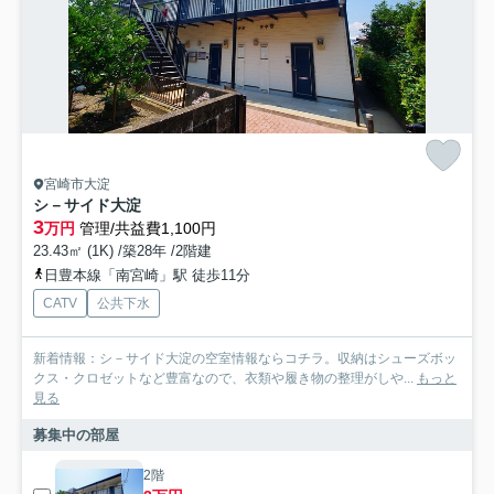
宮崎市大淀
シ－サイド大淀
3
万円
管理/共益費1,100円
23.43㎡ (1K) /築28年 /2階建
日豊本線「南宮崎」駅 徒歩11分
CATV
公共下水
新着情報：シ－サイド大淀の空室情報ならコチラ。収納はシューズボッ
クス・クロゼットなど豊富なので、衣類や履き物の整理がしや...
もっと
見る
募集中の部屋
2階