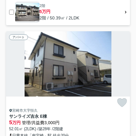
2階
5万円
2階 / 50.39㎡ / 2LDK
アパート
宮崎市大字恒久
サンライズ吉永 E棟
5
万円
管理/共益費3,000円
52.01㎡ (2LDK) /築28年 /2階建
日豊本線「南宮崎」駅 徒歩20分