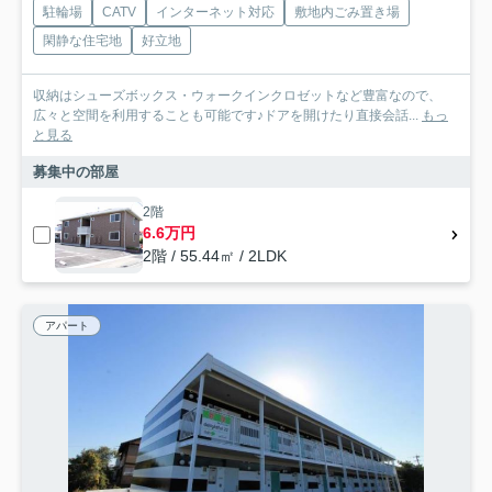
駐輪場
CATV
インターネット対応
敷地内ごみ置き場
閑静な住宅地
好立地
収納はシューズボックス・ウォークインクロゼットなど豊富なので、
広々と空間を利用することも可能です♪ドアを開けたり直接会話...
もっ
と見る
募集中の部屋
2階
6.6万円
2階 / 55.44㎡ / 2LDK
アパート