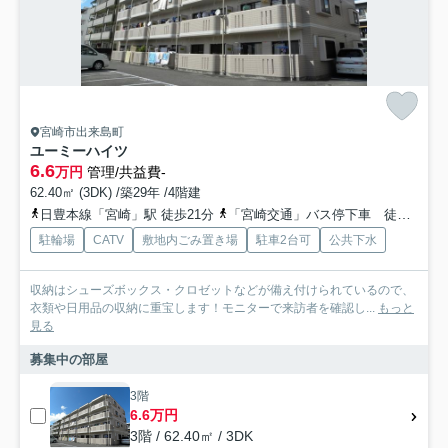
宮崎市出来島町
ユーミーハイツ
6.6
万円
管理/共益費-
62.40㎡ (3DK) /築29年 /4階建
日豊本線「宮崎」駅 徒歩21分
「宮崎交通」バス停下車 徒歩1分
駐輪場
CATV
敷地内ごみ置き場
駐車2台可
公共下水
収納はシューズボックス・クロゼットなどが備え付けられているので、
衣類や日用品の収納に重宝します！モニターで来訪者を確認し...
もっと
見る
募集中の部屋
3階
6.6万円
3階 / 62.40㎡ / 3DK