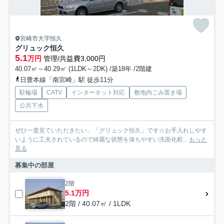
宮崎市大字恒久
グリュック恒久
5.1
万円
管理/共益費3,000円
40.07㎡～40.29㎡ (1LDK～2DK) /築18年 /2階建
日豊本線「南宮崎」駅 徒歩11分
駐輪場
CATV
インターネット対応
敷地内ごみ置き場
公共下水
ぜひ一度見ていただきたい、「グリュック恒久」です☆お手入れしやす
いように工夫されているので綺麗な状態を保ちやすい洗面化粧...
もっと
見る
募集中の部屋
2階
5.1万円
2階 / 40.07㎡ / 1LDK