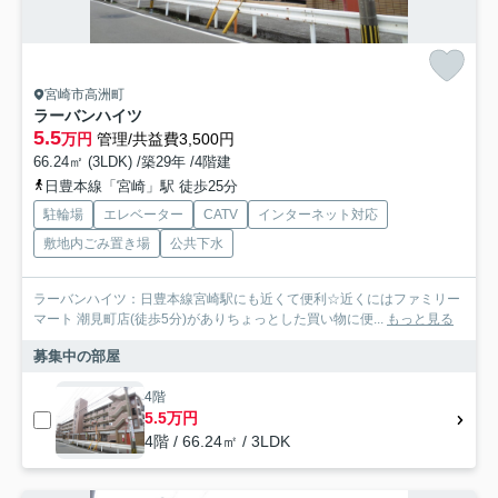
宮崎市高洲町
ラーバンハイツ
5.5
万円
管理/共益費3,500円
66.24㎡ (3LDK) /築29年 /4階建
日豊本線「宮崎」駅 徒歩25分
駐輪場
エレベーター
CATV
インターネット対応
敷地内ごみ置き場
公共下水
ラーバンハイツ：日豊本線宮崎駅にも近くて便利☆近くにはファミリー
マート 潮見町店(徒歩5分)がありちょっとした買い物に便...
もっと見る
募集中の部屋
4階
5.5万円
4階 / 66.24㎡ / 3LDK