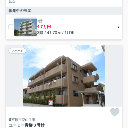
見る
募集中の部屋
3階
4.7万円
3階 / 41.70㎡ / 1LDK
アパート
宮崎市花山手東
ユーミー青柳３号館