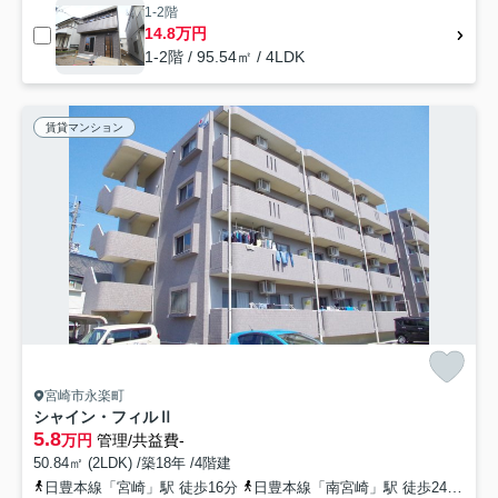
1-2階
14.8万円
1-2階 / 95.54㎡ / 4LDK
賃貸マンション
宮崎市永楽町
シャイン・フィルⅡ
5.8
万円
管理/共益費-
50.84㎡ (2LDK) /築18年 /4階建
日豊本線「宮崎」駅 徒歩16分
日豊本線「南宮崎」駅 徒歩24分
日