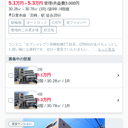
5.1
5.3
万円～
万円
管理/共益費3,000円
30.28㎡～30.78㎡ (1R) /築9年 /4階建
日豊本線「宮崎」駅 徒歩28分
駐輪場
オートロック
CATV
光ファイバー
敷地内ごみ置き場
好立地
コンビニ「セブンイレブン宮崎松橋2丁目店」(256m)がありちょっとし
た買い物にも便利です。ぜひ一度見ていただきたい、「...
もっと見る
募集中の部屋
2階
5.1万円
2階 / 30.28㎡ / 1R
4階
5.3万円
4階 / 30.78㎡ / 1R
賃貸マンション