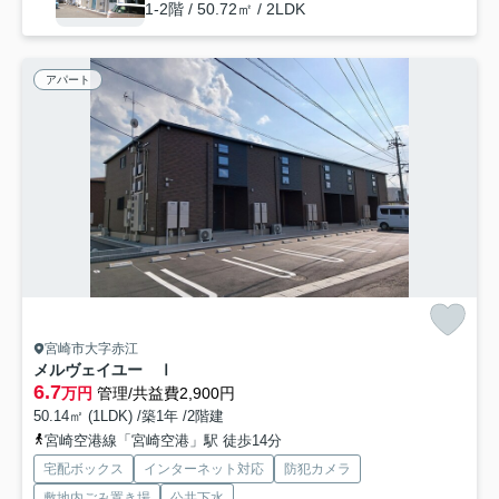
1-2階 / 50.72㎡ / 2LDK
アパート
宮崎市大字赤江
メルヴェイユー Ⅰ
6.7
万円
管理/共益費2,900円
50.14㎡ (1LDK) /築1年 /2階建
宮崎空港線「宮崎空港」駅 徒歩14分
宅配ボックス
インターネット対応
防犯カメラ
敷地内ごみ置き場
公共下水