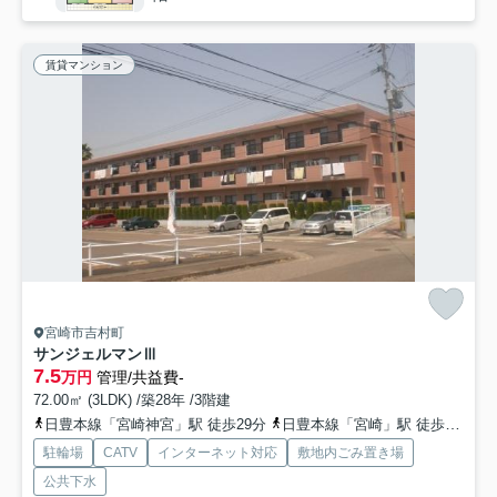
賃貸マンション
宮崎市吉村町
サンジェルマンⅢ
7.5
万円
管理/共益費-
72.00㎡ (3LDK) /築28年 /3階建
日豊本線「宮崎神宮」駅 徒歩29分
日豊本線「宮崎」駅 徒歩29分
駐輪場
CATV
インターネット対応
敷地内ごみ置き場
公共下水