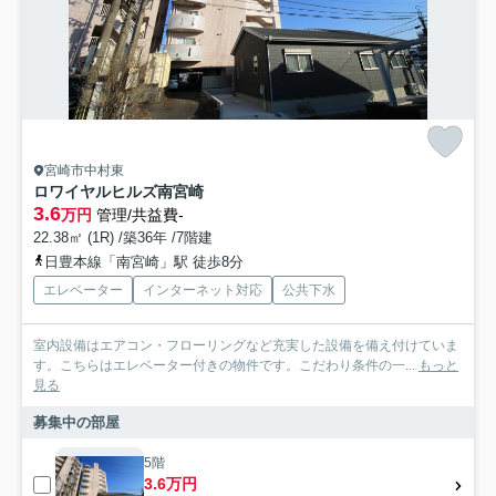
宮崎市中村東
ロワイヤルヒルズ南宮崎
3.6
万円
管理/共益費-
22.38㎡ (1R) /築36年 /7階建
日豊本線「南宮崎」駅 徒歩8分
エレベーター
インターネット対応
公共下水
室内設備はエアコン・フローリングなど充実した設備を備え付けていま
す。こちらはエレベーター付きの物件です。こだわり条件の一...
もっと
見る
募集中の部屋
5階
3.6万円