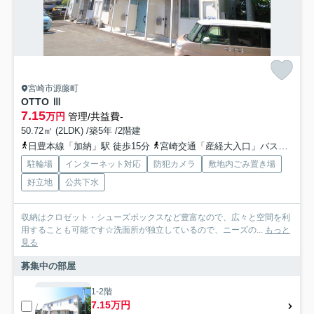
宮崎市源藤町
OTTO Ⅲ
7.15
万円
管理/共益費-
50.72㎡ (2LDK) /築5年 /2階建
日豊本線「加納」駅 徒歩15分
宮崎交通「産経大入口」バス停下車 徒歩1分
駐輪場
インターネット対応
防犯カメラ
敷地内ごみ置き場
好立地
公共下水
収納はクロゼット・シューズボックスなど豊富なので、広々と空間を利
用することも可能です☆洗面所が独立しているので、ニーズの...
もっと
見る
募集中の部屋
1-2階
7.15万円