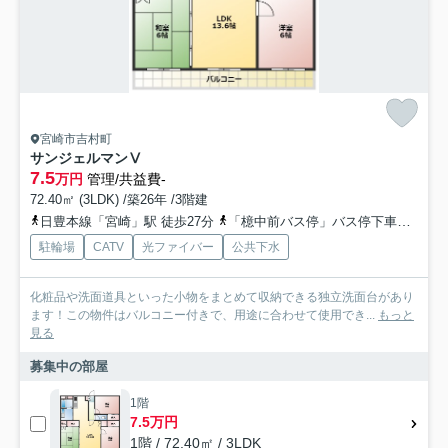
宮崎市吉村町
サンジェルマンⅤ
7.5
万円
管理/共益費-
72.40㎡ (3LDK) /築26年 /3階建
日豊本線「宮崎」駅 徒歩27分
「檍中前バス停」バス停下車 徒歩4分
駐輪場
CATV
光ファイバー
公共下水
化粧品や洗面道具といった小物をまとめて収納できる独立洗面台があり
ます！この物件はバルコニー付きで、用途に合わせて使用でき...
もっと
見る
募集中の部屋
1階
7.5万円
1階 / 72.40㎡ / 3LDK