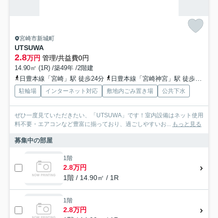
宮崎市新城町
UTSUWA
2.8
万円
管理/共益費0円
14.90㎡ (1R) /築49年 /2階建
日豊本線「宮崎」駅 徒歩24分
日豊本線「宮崎神宮」駅 徒歩29分
駐輪場
インターネット対応
敷地内ごみ置き場
公共下水
ぜひ一度見ていただきたい、「UTSUWA」です！室内設備はネット使用
料不要・エアコンなど豊富に揃っており、過ごしやすいお...
もっと見る
募集中の部屋
1階
2.8万円
1階 / 14.90㎡ / 1R
1階
2.8万円