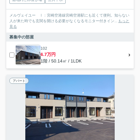
メルヴェイユー Ⅰ：宮崎空港線宮崎空港駅にも近くて便利。知らない
人が来た時でも玄関を開ける必要がなくなるモニター付きイン...
もっと
見る
募集中の部屋
102
6.7万円
1階 / 50.14㎡ / 1LDK
アパート