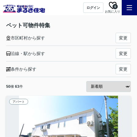
0
ログイン
お気に入り
ペット可物件特集
市区町村から探す
変更
沿線・駅から探す
変更
条件から探す
変更
50
棟
63
件
アパート