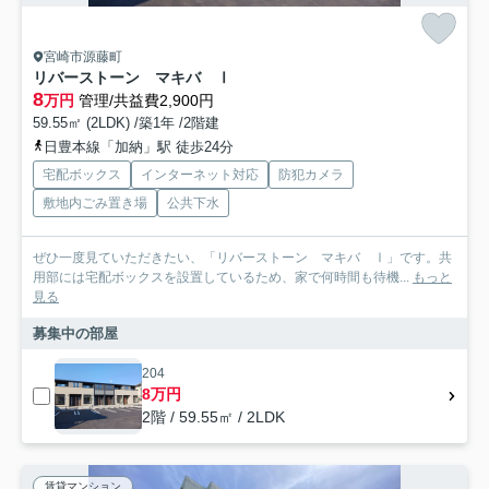
宮崎市源藤町
リバーストーン マキバ Ⅰ
8
万円
管理/共益費2,900円
59.55㎡ (2LDK) /築1年 /2階建
日豊本線「加納」駅 徒歩24分
宅配ボックス
インターネット対応
防犯カメラ
敷地内ごみ置き場
公共下水
ぜひ一度見ていただきたい、「リバーストーン マキバ Ⅰ」です。共
用部には宅配ボックスを設置しているため、家で何時間も待機...
もっと
見る
募集中の部屋
204
8万円
2階 / 59.55㎡ / 2LDK
賃貸マンション