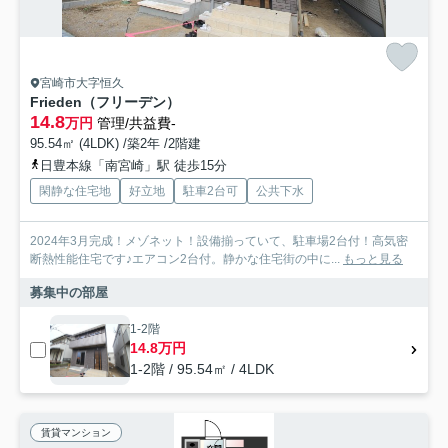
宮崎市大字恒久
Frieden（フリーデン）
14.8
万円
管理/共益費-
95.54㎡ (4LDK) /築2年 /2階建
日豊本線「南宮崎」駅 徒歩15分
閑静な住宅地
好立地
駐車2台可
公共下水
2024年3月完成！メゾネット！設備揃っていて、駐車場2台付！高気密
断熱性能住宅です♪エアコン2台付。静かな住宅街の中に...
もっと見る
募集中の部屋
1-2階
14.8万円
1-2階 / 95.54㎡ / 4LDK
賃貸マンション