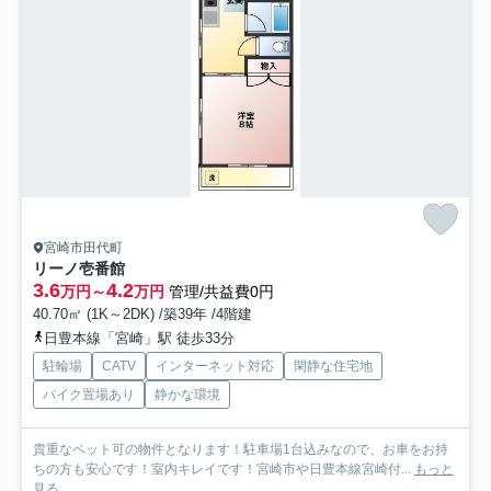
宮崎市田代町
リーノ壱番館
3.6
4.2
万円～
万円
管理/共益費0円
40.70㎡ (1K～2DK) /築39年 /4階建
日豊本線「宮崎」駅 徒歩33分
駐輪場
CATV
インターネット対応
閑静な住宅地
バイク置場あり
静かな環境
貴重なペット可の物件となります！駐車場1台込みなので、お車をお持
ちの方も安心です！室内キレイです！宮崎市や日豊本線宮崎付...
もっと
見る