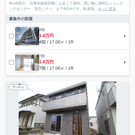
M-city恒久：日豊本線南宮崎にも近くて便利。買い物に便利なショッピ
ングセンター「宮交シティ」まで491mです。転居先...
もっと見る
募集中の部屋
4階
1.6万円
4階 / 17.00㎡ / 1R
7階
1.6万円
7階 / 17.00㎡ / 1R
アパート