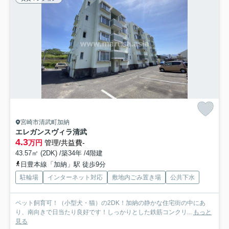
宮崎市清武町加納
エレガンスヴィラ清武
4.3
万円
管理/共益費-
43.57㎡ (2DK) /築34年 /4階建
日豊本線「加納」駅 徒歩9分
駐輪場
インターネット対応
敷地内ごみ置き場
公共下水
ペット飼育可！（小型犬・猫）の2DK！加納の静かな住宅街の中にあ
り、南向きで日当たり良好です！しっかりとした鉄筋コンクリ...
もっと
見る