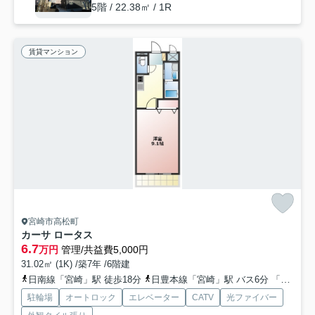
5階 / 22.38㎡ / 1R
賃貸マンション
宮崎市高松町
カーサ ロータス
6.7
万円
管理/共益費5,000円
31.02㎡ (1K) /築7年 /6階建
日南線「宮崎」駅 徒歩18分
日豊本線「宮崎」駅 バス6分 「橘通３丁目」 停歩5分
駐輪場
オートロック
エレベーター
CATV
光ファイバー