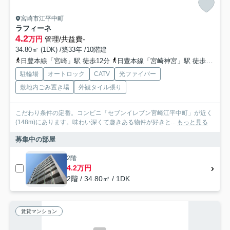
宮崎市江平中町
ラフィーネ
4.2
万円
管理/共益費-
34.80㎡ (1DK) /築33年 /10階建
日豊本線「宮崎」駅 徒歩12分
日豊本線「宮崎神宮」駅 徒歩25分
駐輪場
オートロック
CATV
光ファイバー
敷地内ごみ置き場
外観タイル張り
こだわり条件の定番。コンビニ「セブンイレブン宮崎江平中町」が近く
(148m)にあります。味わい深くて趣きある物件が好きと...
もっと見る
募集中の部屋
2階
4.2万円
2階 / 34.80㎡ / 1DK
賃貸マンション