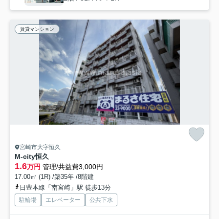
賃貸マンション
宮崎市大字恒久
M-city恒久
1.6
万円
管理/共益費3,000円
17.00㎡ (1R) /築35年 /8階建
日豊本線「南宮崎」駅 徒歩13分
駐輪場
エレベーター
公共下水