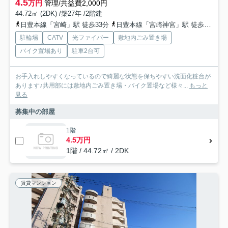
4.5
万円
管理/共益費2,000円
44.72㎡ (2DK) /築27年 /2階建
日豊本線「宮崎」駅 徒歩33分
日豊本線「宮崎神宮」駅 徒歩33分
駐輪場
CATV
光ファイバー
敷地内ごみ置き場
バイク置場あり
駐車2台可
お手入れしやすくなっているので綺麗な状態を保ちやすい洗面化粧台が
あります♪共用部には敷地内ごみ置き場・バイク置場など様々...
もっと
見る
募集中の部屋
1階
4.5万円
1階 / 44.72㎡ / 2DK
賃貸マンション