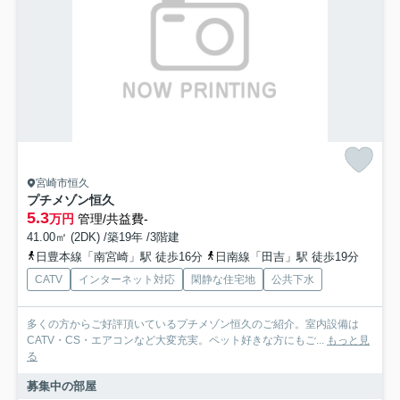
宮崎市恒久
プチメゾン恒久
5.3
万円
管理/共益費-
41.00㎡ (2DK) /築19年 /3階建
日豊本線「南宮崎」駅 徒歩16分
日南線「田吉」駅 徒歩19分
CATV
インターネット対応
閑静な住宅地
公共下水
多くの方からご好評頂いているプチメゾン恒久のご紹介。室内設備は
CATV・CS・エアコンなど大変充実。ペット好きな方にもご...
もっと見
る
募集中の部屋