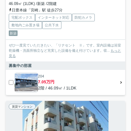
46.09㎡ (1LDK) /新築 /2階建
日豊本線「宮崎」駅 徒歩27分
宅配ボックス
インターネット対応
防犯カメラ
敷地内ごみ置き場
公共下水
新築
ぜひ一度見ていただきたい、「リナセント Ⅱ」です。室内設備は浴室
乾燥機・洗面所独立など充実した設備を備え付けています。収...
もっと
見る
募集中の部屋
204
7.05万円
2階 / 46.09㎡ / 1LDK
賃貸マンション