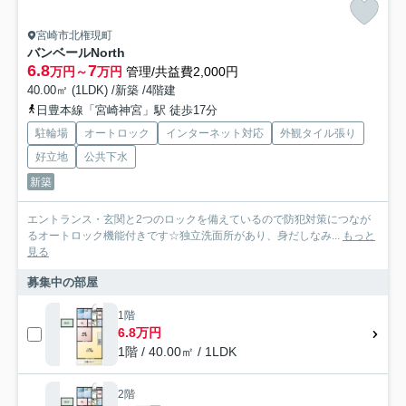
宮崎市北権現町
バンベールNorth
6.8
7
万円～
万円
管理/共益費2,000円
40.00㎡ (1LDK) /新築 /4階建
日豊本線「宮崎神宮」駅 徒歩17分
駐輪場
オートロック
インターネット対応
外観タイル張り
好立地
公共下水
新築
エントランス・玄関と2つのロックを備えているので防犯対策につなが
るオートロック機能付きです☆独立洗面所があり、身だしなみ...
もっと
見る
募集中の部屋
1階
6.8万円
1階 / 40.00㎡ / 1LDK
2階