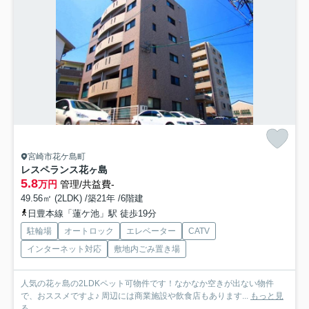
宮崎市花ケ島町
レスペランス花ヶ島
5.8
万円
管理/共益費-
49.56㎡ (2LDK) /築21年 /6階建
日豊本線「蓮ケ池」駅 徒歩19分
駐輪場
オートロック
エレベーター
CATV
インターネット対応
敷地内ごみ置き場
人気の花ヶ島の2LDKペット可物件です！なかなか空きが出ない物件
で、おススメですよ♪ 周辺には商業施設や飲食店もあります...
もっと見
る