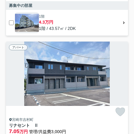
募集中の部屋
1階
4.3万円
1階 / 43.57㎡ / 2DK
アパート
宮崎市吉村町
リナセント Ⅱ
7.05
万円
管理/共益費3,000円