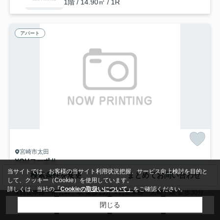
1階 / 14.90㎡ / 1R
アパート
宮崎市太田
YOUコーポⅡ
4
万円
管理/共益費0円
当サイトでは、お客様の当サイト利用状況把握、サービス向上検討を目的と
検索条件を変更
まとめてお問い合わせ
して、クッキー（Cookie）を使用しています。
32.50㎡ (2DK) /築41年 /2階建
詳しくは、当社の
「Cookieの取扱いについて」
をご確認ください。
日豊本線「南宮崎」駅 徒歩13分
日豊本線「宮崎」駅 徒歩30分
閉じる
駐輪場
インターネット対応
閑静な住宅地
公共下水