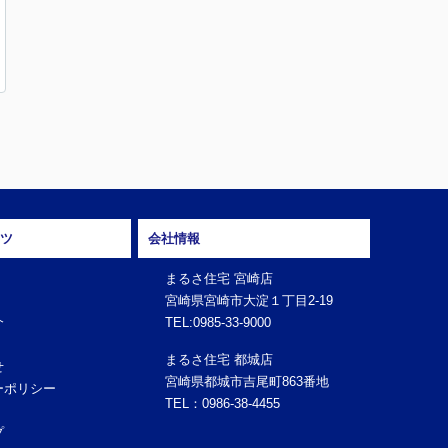
ツ
会社情報
まるさ住宅 宮崎店
宮崎県宮崎市大淀１丁目2-19
介
TEL:0985-33-9000
まるさ住宅 都城店
せ
宮崎県都城市吉尾町863番地
ーポリシー
TEL：0986-38-4455
プ