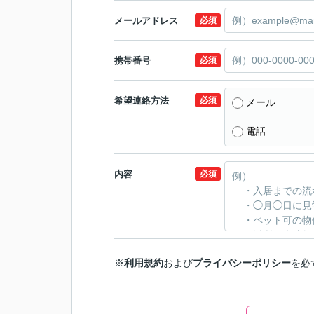
メールアドレス
必須
携帯番号
必須
希望連絡方法
必須
メール
電話
内容
必須
※
利用規約
および
プライバシーポリシー
を必