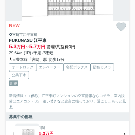
NEW
宮崎市江平東町
FUKUNASU 江平東
5.3
5.7
万円～
万円
管理/共益費0円
29.64㎡ (1R) /予定 /5階建
日豊本線「宮崎」駅 徒歩17分
オートロック
エレベーター
宅配ボックス
防犯カメラ
公共下水
新築
新着情報：（仮称）江平東町マンションの空室情報ならコチラ。室内設
備はエアコン・BS・追い焚きなど豊富に揃っており、過ごし...
もっと見
る
募集中の部屋
1階
5.3万円