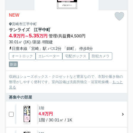
NEW
宮崎市江平中町
サンライズ 江平中町
4.9
5.35
万円～
万円
管理/共益費4,500円
30.01㎡ (1K) /新築 /8階建
日豊本線「宮崎」駅 バス2分 「錦町」 停歩8分
オートロック
エレベーター
宅配ボックス
防犯カメラ
新築
収納はシューズボックス・クロゼットなど豊富なので、衣類や履き物の
整理がしやすく便利です。室内設備は洗面所独立・浴室乾燥機...
もっと
見る
募集中の部屋
1階
4.9万円
1階 / 30.01㎡ / 1K