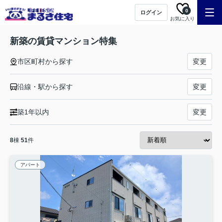
0
ログイン
お気に入り
新築の賃貸マンション特集
市区町村から探す
変更
沿線・駅から探す
変更
築1年以内
変更
8
棟
51
件
アパート