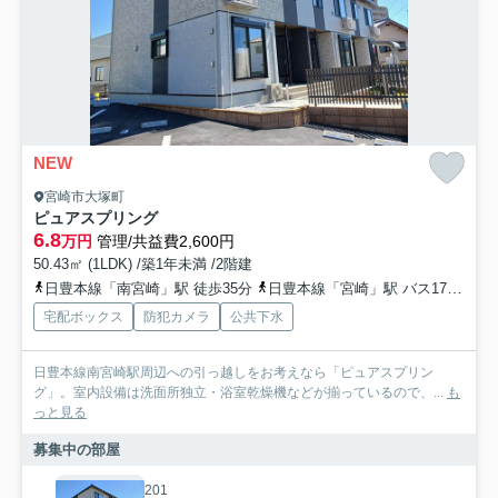
NEW
宮崎市大塚町
ピュアスプリング
6.8
万円
管理/共益費2,600円
50.43㎡ (1LDK) /築1年未満 /2階建
日豊本線「南宮崎」駅 徒歩35分
日豊本線「宮崎」駅 バス17分 「下大塚」 停歩3分
宅配ボックス
防犯カメラ
公共下水
日豊本線南宮崎駅周辺への引っ越しをお考えなら「ピュアスプリン
グ」。室内設備は洗面所独立・浴室乾燥機などが揃っているので、...
も
っと見る
募集中の部屋
201