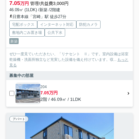
7.05
万円
管理/共益費3,000円
46.09㎡ (1LDK) /新築 /2階建
日豊本線「宮崎」駅 徒歩27分
宅配ボックス
インターネット対応
防犯カメラ
敷地内ごみ置き場
公共下水
新築
ぜひ一度見ていただきたい、「リナセント Ⅱ」です。室内設備は浴室
乾燥機・洗面所独立など充実した設備を備え付けています。収...
もっと
見る
募集中の部屋
204
7.05万円
2階 / 46.09㎡ / 1LDK
アパート