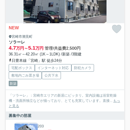
NEW
宮崎市潮見町
ソラーレ
4.7
5.1
万円～
万円
管理/共益費2,500円
36.31㎡～42.20㎡ (1K～1LDK) /新築 /3階建
日豊本線「宮崎」駅 徒歩24分
宅配ボックス
インターネット対応
防犯カメラ
敷地内ごみ置き場
公共下水
新築
「ソラーレ」：宮崎市エリアの新居にピッタリ。室内設備は浴室乾燥
機・洗面所独立などが揃っており、とても充実しています。直接...
もっ
と見る
募集中の部屋
203