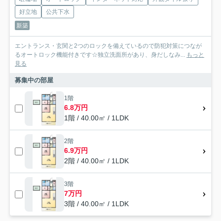
好立地
公共下水
新築
エントランス・玄関と2つのロックを備えているので防犯対策につなが
るオートロック機能付きです☆独立洗面所があり、身だしなみ...
もっと
見る
募集中の部屋
1階
6.8万円
1階 / 40.00㎡ / 1LDK
2階
6.9万円
2階 / 40.00㎡ / 1LDK
3階
7万円
3階 / 40.00㎡ / 1LDK