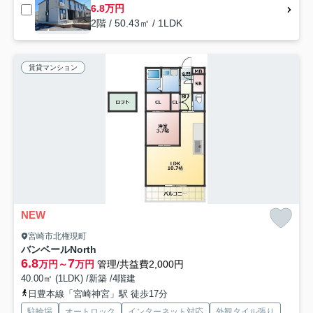
6.8万円
2階 / 50.43㎡ / 1LDK
賃貸マンション
NEW
宮崎市北権現町
バンベールNorth
6.8
7
万円～
万円
管理/共益費2,000円
40.00㎡ (1LDK) /新築 /4階建
日豊本線「宮崎神宮」駅 徒歩17分
駐輪場
オートロック
インターネット対応
外観タイル張り