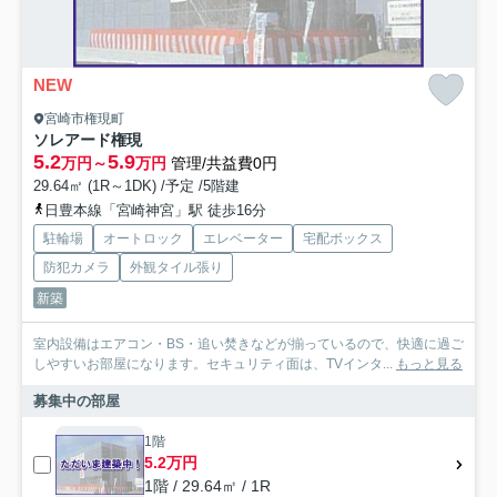
NEW
宮崎市権現町
ソレアード権現
5.2
5.9
万円～
万円
管理/共益費0円
29.64㎡ (1R～1DK) /予定 /5階建
日豊本線「宮崎神宮」駅 徒歩16分
駐輪場
オートロック
エレベーター
宅配ボックス
防犯カメラ
外観タイル張り
新築
室内設備はエアコン・BS・追い焚きなどが揃っているので、快適に過ご
しやすいお部屋になります。セキュリティ面は、TVインタ...
もっと見る
募集中の部屋
1階
5.2万円
1階 / 29.64㎡ / 1R