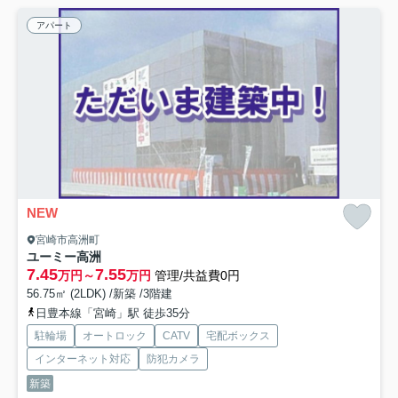
アパート
NEW
宮崎市高洲町
ユーミー高洲
7.45
7.55
万円～
万円
管理/共益費0円
56.75㎡ (2LDK) /新築 /3階建
日豊本線「宮崎」駅 徒歩35分
駐輪場
オートロック
CATV
宅配ボックス
インターネット対応
防犯カメラ
新築