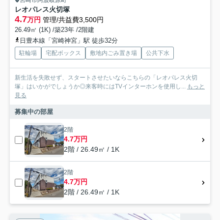
宮崎市阿波岐原町
レオパレス火切塚
4.7
万円
管理/共益費3,500円
26.49㎡ (1K) /築23年 /2階建
日豊本線「宮崎神宮」駅 徒歩32分
駐輪場
宅配ボックス
敷地内ごみ置き場
公共下水
新生活を失敗せず、スタートさせたいならこちらの「レオパレス火切
塚」はいかがでしょうか◎来客時にはTVインターホンを使用し...
もっと
見る
募集中の部屋
2階
4.7万円
2階 / 26.49㎡ / 1K
2階
4.7万円
2階 / 26.49㎡ / 1K