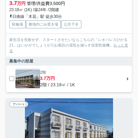
3.7
万円
管理/共益費3,500円
23.18㎡ (1K) /築24年 /2階建
日南線「木花」駅 徒歩30分
駐輪場
敷地内ごみ置き場
公共下水
新生活を失敗せず、スタートさせたいならこちらの「レオパレスひかる
21」はいかがでしょうか◎お風呂の湿気を減らす浴室乾燥機...
もっと見
る
募集中の部屋
2階
3.7万円
2階 / 23.18㎡ / 1K
アパート