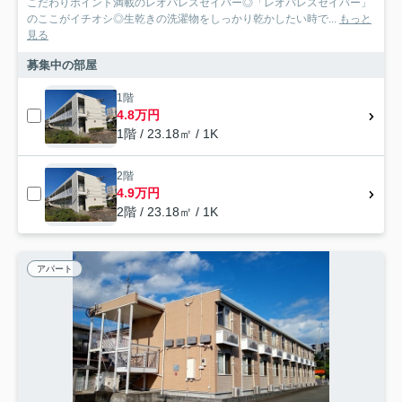
こだわりポイント満載のレオパレスセイバー◎「レオパレスセイバー」
のここがイチオシ◎生乾きの洗濯物をしっかり乾かしたい時で...
もっと
見る
募集中の部屋
1階
4.8万円
1階 / 23.18㎡ / 1K
2階
4.9万円
2階 / 23.18㎡ / 1K
アパート