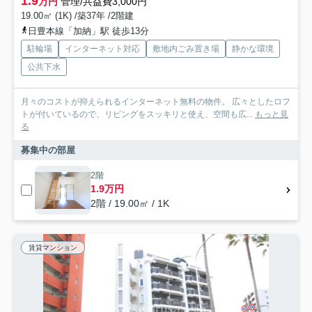
1.9
万円
管理/共益費3,000円
19.00㎡ (1K) /築37年 /2階建
日豊本線「加納」駅 徒歩13分
駐輪場
インターネット対応
敷地内ごみ置き場
静かな環境
公共下水
月々のコストが抑えられるインターネット無料の物件。 広々としたロフ
トが付いているので、リビングをスッキリと使え、空間も広...
もっと見
る
募集中の部屋
2階
1.9万円
2階 / 19.00㎡ / 1K
賃貸マンション