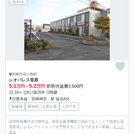
アパート
宮崎市花ケ島町
レオパレス笹原
5.1
5.2
万円～
万円
管理/共益費3,500円
23.18㎡ (1K) /築25年 /2階建
日豊本線「宮崎神宮」駅 徒歩8分
駐輪場
敷地内ごみ置き場
公共下水
浴室乾燥機付きの物件は、浴室を暖房機能で温めておくことで急激な温
度変化によるヒートショックを予防することもできます！駐輪...
もっと
見る