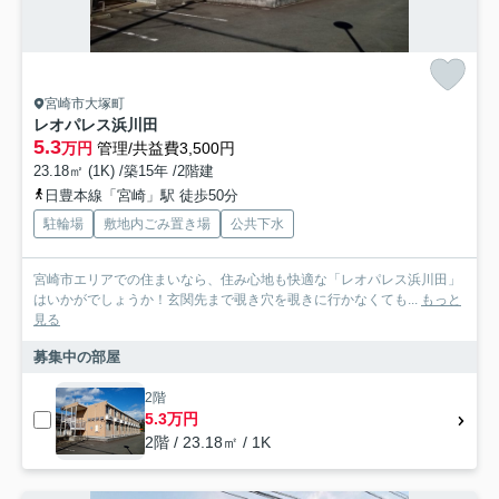
宮崎市大塚町
レオパレス浜川田
5.3
万円
管理/共益費3,500円
23.18㎡ (1K) /築15年 /2階建
日豊本線「宮崎」駅 徒歩50分
駐輪場
敷地内ごみ置き場
公共下水
宮崎市エリアでの住まいなら、住み心地も快適な「レオパレス浜川田」
はいかがでしょうか！玄関先まで覗き穴を覗きに行かなくても...
もっと
見る
募集中の部屋
2階
5.3万円
2階 / 23.18㎡ / 1K