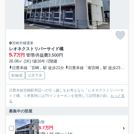
宮崎市橘通東
レオネクストリバーサイド橘
5.7
万円
管理/共益費3,500円
26.08㎡ (1K) /築16年 /2階建
日豊本線「宮崎」駅 徒歩21分
日豊本線「南宮崎」駅 徒歩23分
日
駐輪場
公共下水
日豊本線宮崎駅周辺への引っ越しをお考えなら「レオネクストリバーサ
イド橘」☆来客時にはTVインターホンを使用して訪問者の顔...
もっと見
る
募集中の部屋
1階
5.7万円