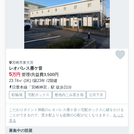
宮崎市東大宮
レオパレス雁ケ音
5
万円
管理/共益費3,500円
23.74㎡ (1K) /築23年 /2階建
日豊本線「宮崎神宮」駅 徒歩21分
駐輪場
宅配ボックス
敷地内ごみ置き場
公共下水
こだわりポイント満載のレオパレス雁ケ音☆宅配ボックスに鍵をかける
ことができるので、置き配よりも盗難の心配がなくなります☆...
もっと
見る
募集中の部屋