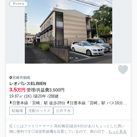
アパート
宮崎市鶴島
レオパレスELBIEN
3.5
万円
管理/共益費3,500円
19.87㎡ (1K) /築20年 /2階建
日豊本線「宮崎」駅 徒歩28分
日豊本線「宮崎」駅 バス16分 「水道局前」 停歩3分
駐輪場
宅配ボックス
公共下水
近くにはファミリーマート 高松橋店(徒歩4分)がありちょっとした買い
物に便利です◎浴室乾燥機を設置しているので、雨の日で...
もっと見る