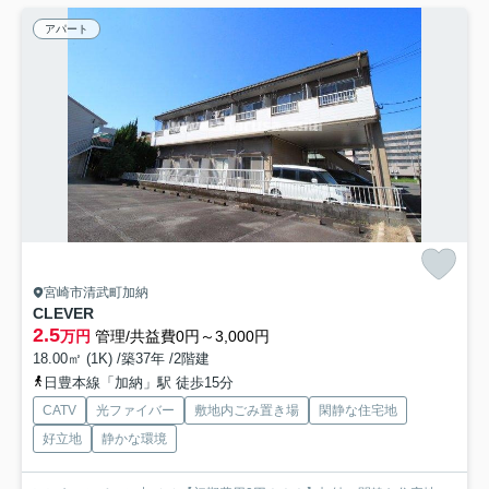
アパート
宮崎市清武町加納
CLEVER
2.5
万円
管理/共益費0円～3,000円
18.00㎡ (1K) /築37年 /2階建
日豊本線「加納」駅 徒歩15分
CATV
光ファイバー
敷地内ごみ置き場
閑静な住宅地
好立地
静かな環境