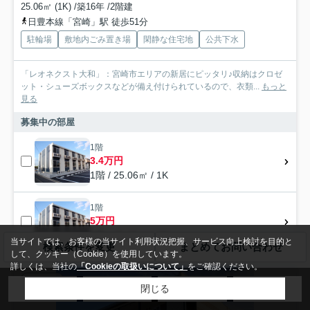
25.06㎡ (1K) /築16年 /2階建
日豊本線「宮崎」駅 徒歩51分
駐輪場
敷地内ごみ置き場
閑静な住宅地
公共下水
「レオネクスト大和」：宮崎市エリアの新居にピッタリ♪収納はクロゼ
ット・シューズボックスなどが備え付けられているので、衣類...
もっと
見る
募集中の部屋
1階
3.4万円
1階 / 25.06㎡ / 1K
1階
5万円
1階 / 25.06㎡ / 1K
当サイトでは、お客様の当サイト利用状況把握、サービス向上検討を目的と
検索条件を変更
まとめてお問い合わせ
して、クッキー（Cookie）を使用しています。
詳しくは、当社の
「Cookieの取扱いについて」
をご確認ください。
アパート
閉じる