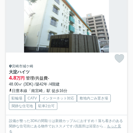
宮崎市城ケ崎
大淀ハイツ
4.8
万円
管理/共益費-
48.00㎡ (3DK) /築42年 /4階建
日豊本線「南宮崎」駅 徒歩16分
駐輪場
CATV
インターネット対応
敷地内ごみ置き場
閑静な住宅地
駐車2台可
設備が整った3DKの間取りは新婚カップルにおすすめ！落ち着きのある
閑静な住宅街にある物件でおススメです♪洗面所は浴室から...
もっと見
る