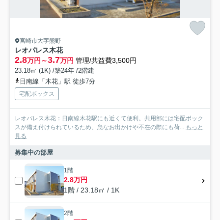
宮崎市大字熊野
レオパレス木花
2.8
3.7
万円～
万円
管理/共益費3,500円
23.18㎡ (1K) /築24年 /2階建
日南線「木花」駅 徒歩7分
宅配ボックス
レオパレス木花：日南線木花駅にも近くて便利。共用部には宅配ボック
スが備え付けられているため、急なお出かけや不在の際にも荷...
もっと
見る
募集中の部屋
1階
2.8万円
1階 / 23.18㎡ / 1K
2階