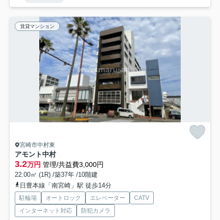
賃貸マンション
宮崎市中村東
アモント中村
3.2
万円
管理/共益費3,000円
22.00㎡ (1R) /築37年 /10階建
日豊本線「南宮崎」駅 徒歩14分
駐輪場
オートロック
エレベーター
CATV
インターネット対応
防犯カメラ