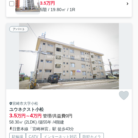
3.5万円
5階 / 19.80㎡ / 1R
アパート
宮崎市大字小松
ユウネクスト小松
3.5
4
万円～
万円
管理/共益費0円
58.30㎡ (2LDK) /築55年 /4階建
日豊本線「宮崎神宮」駅 徒歩43分
駐輪場
CATV
インターネット対応
防犯カメラ