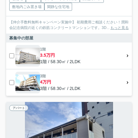
敷地内ごみ置き場
閑静な住宅地
【仲介手数料無料キャンペーン実施中】 初期費用ご相談ください！潤和
会記念病院の近くの鉄筋コンクリートマンションです。3D...
もっと見る
募集中の部屋
1階
3.5万円
1階 / 58.30㎡ / 2LDK
3階
4万円
3階 / 58.30㎡ / 2LDK
アパート