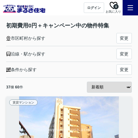
0
ログイン
お気に入り
初期費用0円＋キャンペーン中の物件特集
市区町村から探す
変更
沿線・駅から探す
変更
条件から探す
変更
37
棟
60
件
賃貸マンション