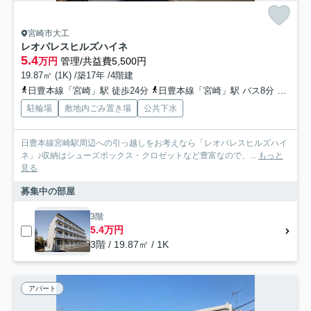
宮崎市大工
レオパレスヒルズハイネ
5.4
万円
管理/共益費5,500円
19.87㎡ (1K) /築17年 /4階建
日豊本線「宮崎」駅 徒歩24分
日豊本線「宮崎」駅 バス8分 「大工町」 停歩4分
駐輪場
敷地内ごみ置き場
公共下水
日豊本線宮崎駅周辺への引っ越しをお考えなら「レオパレスヒルズハイ
ネ」♪収納はシューズボックス・クロゼットなど豊富なので、...
もっと
見る
募集中の部屋
3階
5.4万円
3階 / 19.87㎡ / 1K
アパート