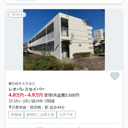
アパート
宮崎市大字赤江
レオパレスセイバー
4.8
4.9
万円～
万円
管理/共益費3,500円
23.18㎡ (1K) /築24年 /2階建
日豊本線「南宮崎」駅 徒歩44分
駐輪場
敷地内ごみ置き場
公共下水