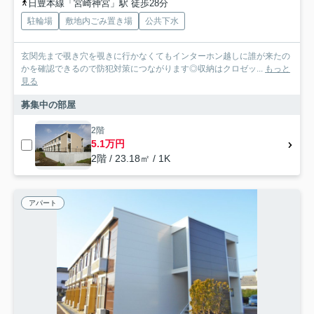
日豊本線「宮崎神宮」駅 徒歩28分
駐輪場
敷地内ごみ置き場
公共下水
玄関先まで覗き穴を覗きに行かなくてもインターホン越しに誰が来たの
かを確認できるので防犯対策につながります◎収納はクロゼッ...
もっと
見る
募集中の部屋
2階
5.1万円
2階 / 23.18㎡ / 1K
アパート