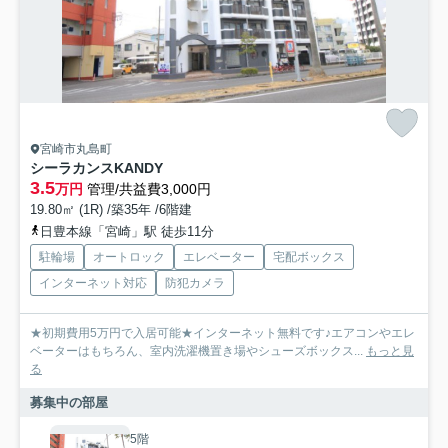
宮崎市丸島町
シーラカンスKANDY
3.5
万円
管理/共益費3,000円
19.80㎡ (1R) /築35年 /6階建
日豊本線「宮崎」駅 徒歩11分
駐輪場
オートロック
エレベーター
宅配ボックス
インターネット対応
防犯カメラ
★初期費用5万円で入居可能★インターネット無料です♪エアコンやエレ
ベーターはもちろん、室内洗濯機置き場やシューズボックス...
もっと見
る
募集中の部屋
5階