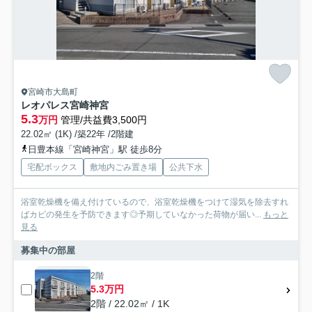
宮崎市大島町
レオパレス宮崎神宮
5.3
万円
管理/共益費3,500円
22.02㎡ (1K) /築22年 /2階建
日豊本線「宮崎神宮」駅 徒歩8分
宅配ボックス
敷地内ごみ置き場
公共下水
浴室乾燥機を備え付けているので、浴室乾燥機をつけて湿気を除去すれ
ばカビの発生を予防できます◎予期していなかった荷物が届い...
もっと
見る
募集中の部屋
2階
5.3万円
2階 / 22.02㎡ / 1K