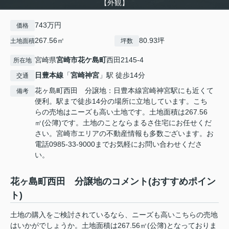
【外観】
743万円
価格
267.56㎡
80.93坪
土地面積
坪数
宮崎県
宮崎市
花ケ島町
西田2145-4
所在地
日豊本線
「
宮崎神宮
」駅 徒歩14分
交通
花ヶ島町西田 分譲地：日豊本線宮崎神宮駅にも近くて
備考
便利。駅まで徒歩14分の場所に立地しています。こち
らの売地はニーズも高い土地です。土地面積は267.56
㎡(公簿)です。土地のことならまるさ住宅にお任せくだ
さい。宮崎市エリアの不動産情報も多数ございます。お
電話0985-33-9000までお気軽にお問い合わせくださ
い。
花ヶ島町西田 分譲地のコメント(おすすめポイン
ト)
土地の購入をご検討されているなら、ニーズも高いこちらの売地
はいかがでしょうか。土地面積は267.56㎡(公簿)となっておりま