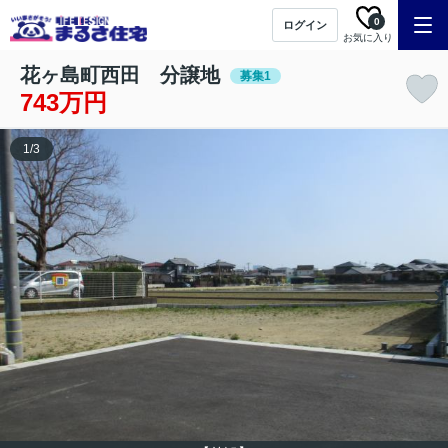
0
ログイン
お気に入り
花ヶ島町西田 分譲地
募集1
743万円
1
/
3