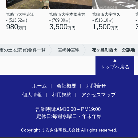
宮崎市大字赤江
宮崎市大字本郷南方
宮崎市大字恒久
- (513.52㎡)
- (789.00㎡)
- (513.10㎡)
-
980
3,500
1,500
万円
万円
万円
市の土地(売買)物件一覧
宮崎神宮駅
花ヶ島町西田 分譲地
▲
トップへ戻る
ホーム
会社概要
お問合せ
個人情報
利用規約
アクセスマップ
営業時間:AM10:00～PM19:00
定休日:毎週水曜日・年末年始
Copyright まるさ住宅株式会社 All rights reserved.