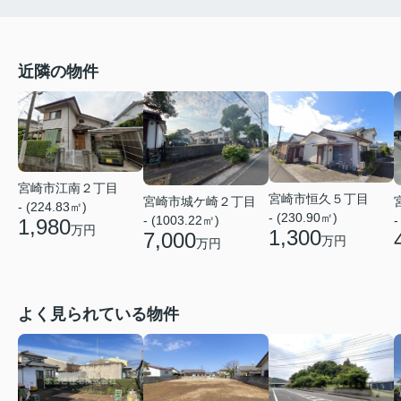
近隣の物件
宮崎市江南２丁目
宮崎市恒久５丁目
宮崎市城ケ崎２丁目
- (224.83㎡)
- (230.90㎡)
- (1003.22㎡)
-
1,980
万円
1,300
7,000
万円
万円
よく見られている物件