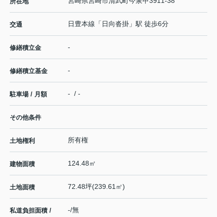
宮崎県
宮崎市
清武町今泉
甲3911-38
所在地
日豊本線
「
日向沓掛
」駅 徒歩6分
交通
-
修繕積立金
-
修繕積立基金
- / -
駐車場 / 月額
その他条件
所有権
土地権利
124.48㎡
建物面積
72.48坪(239.61㎡)
土地面積
-/無
私道負担面積 /