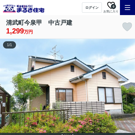
0
ログイン
お気に入り
清武町今泉甲 中古戸建
1,299
万円
1
/
1