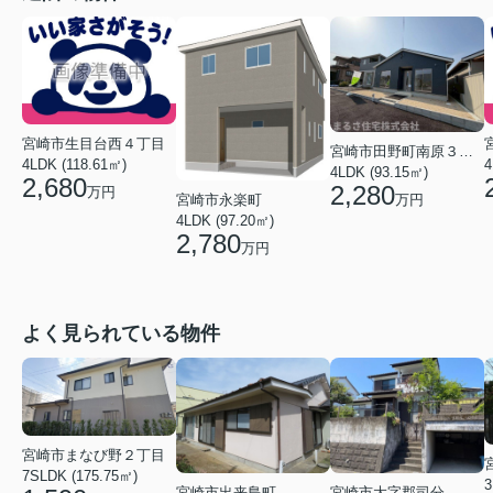
宮崎市生目台西４丁目
宮崎市田野町南原３丁目
4LDK (118.61㎡)
4
4LDK (93.15㎡)
2,680
2,280
万円
宮崎市永楽町
万円
4LDK (97.20㎡)
2,780
万円
よく見られている物件
宮崎市まなび野２丁目
7SLDK (175.75㎡)
3
宮崎市出来島町
宮崎市大字郡司分