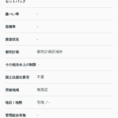
セットバック
-
建ぺい率
-
容積率
-
接道状況
都市計画区域外
都市計画
-
その他法令上の制限
不要
国土法届出要否
無指定
用途地域
宅地 / -
地目 / 地勢
-
管理組合有無