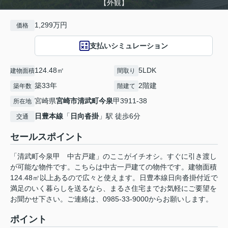
【外観】
1,299万円
価格
支払いシミュレーション
124.48㎡
5LDK
建物面積
間取り
築33年
2階建
築年数
階建て
宮崎県
宮崎市
清武町今泉
甲3911-38
所在地
日豊本線
「
日向沓掛
」駅 徒歩6分
交通
セールスポイント
「清武町今泉甲 中古戸建」のここがイチオシ。すぐに引き渡し
が可能な物件です。こちらは中古一戸建ての物件です。建物面積
124.48㎡以上あるので広々と使えます。日豊本線日向沓掛付近で
満足のいく暮らしを送るなら、まるさ住宅までお気軽にご要望を
お聞かせ下さい。ご連絡は、0985-33-9000からお願いします。
ポイント