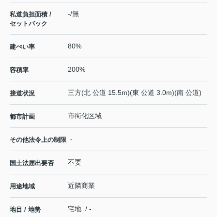
-/無
私道負担面積 /
セットバック
80%
建ぺい率
200%
容積率
三方(北 公道 15.5m)(東 公道 3.0m)(南 公道)
接道状況
市街化区域
都市計画
-
その他法令上の制限
不要
国土法届出要否
近隣商業
用途地域
宅地 / -
地目 / 地勢