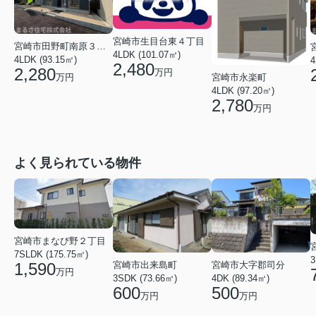
宮崎市生目台東４丁目
宮崎市田野町南原３丁目
4LDK (101.07㎡)
4LDK (93.15㎡)
4
2,480
2,280
万円
宮崎市永楽町
万円
4LDK (97.20㎡)
2,780
万円
よく見られている物件
宮崎市まなび野２丁目
7SLDK (175.75㎡)
3
宮崎市出来島町
宮崎市大字郡司分
1,590
万円
3SDK (73.66㎡)
4DK (89.34㎡)
600
500
万円
万円