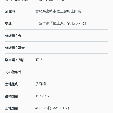
宮崎県
宮崎市
佐土原町上田島
所在地
日豊本線
「
佐土原
」駅 徒歩78分
交通
-
修繕積立金
-
修繕積立基金
有 / -
駐車場 / 月額
その他条件
所有権
土地権利
197.87㎡
建物面積
405.23坪(1339.61㎡)
土地面積