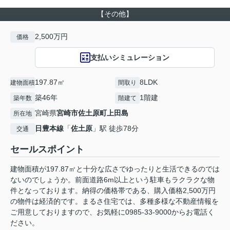
【その他】
2,500万円
価格
支払いシミュレーション
197.87㎡
8LDK
建物面積
間取り
築46年
1階建
築年数
階建て
宮崎県
宮崎市
佐土原町上田島
所在地
日豊本線
「
佐土原
」駅 徒歩78分
交通
セールスポイント
建物面積が197.87㎡と十分な広さでゆったりと生活できるのでは
ないのでしょうか。前面道路6m以上という駐車もラクラクな物
件となっております。納得の価格帯である、購入価格2,500万円
の物件は経済的です。まるさ住宅では、多種多様な不動産情報を
ご用意しておりますので、お気軽に0985-33-9000からお電話く
ださい。