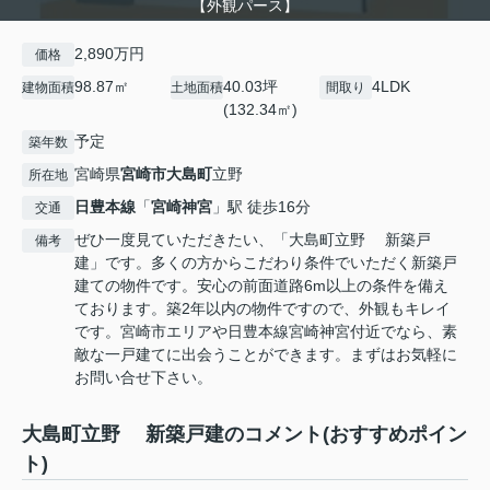
【外観パース】
2,890万円
価格
98.87㎡
40.03坪
4LDK
建物面積
土地面積
間取り
(132.34㎡)
予定
築年数
宮崎県
宮崎市
大島町
立野
所在地
日豊本線
「
宮崎神宮
」駅 徒歩16分
交通
ぜひ一度見ていただきたい、「大島町立野 新築戸
備考
建」です。多くの方からこだわり条件でいただく新築戸
建ての物件です。安心の前面道路6m以上の条件を備え
ております。築2年以内の物件ですので、外観もキレイ
です。宮崎市エリアや日豊本線宮崎神宮付近でなら、素
敵な一戸建てに出会うことができます。まずはお気軽に
お問い合せ下さい。
大島町立野 新築戸建のコメント(おすすめポイン
ト)