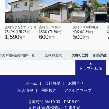
宮崎市まなび野２丁目
宮崎市出来島町
宮崎市大字郡司分
7SLDK (175.75㎡)
3SDK (73.66㎡)
4DK (89.34㎡)
3
1,590
600
500
万円
万円
万円
市の戸建(売買)物件一覧
宮崎神宮駅
大島町立野 新築戸建
▲
トップへ戻る
ホーム
会社概要
お問合せ
個人情報
利用規約
アクセスマップ
営業時間:AM10:00～PM19:00
定休日:毎週水曜日・年末年始