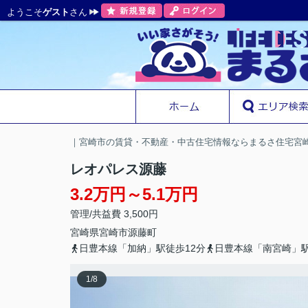
ようこそ
ゲスト
さん
｜宮崎市の賃貸・不動産・中古住宅情報ならまるさ住宅宮
レオパレス源藤
3.2万円～5.1万円
管理/共益費 3,500円
宮崎県
宮崎市
源藤町
日豊本線「加納」駅徒歩12分
日豊本線「南宮崎」駅
1
/
8