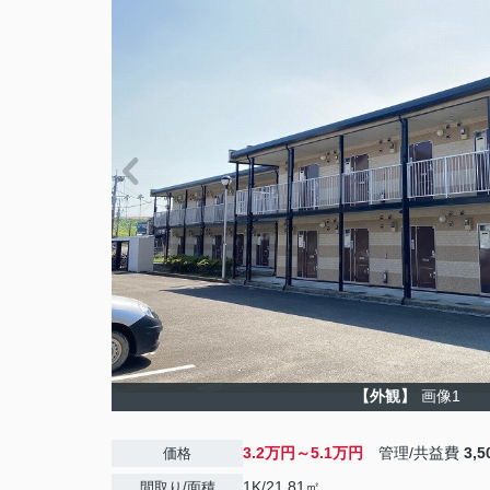
【外観】
画像1
3.2万円～5.1万円
管理/共益費
3,
価格
1K/21.81㎡
間取り/面積