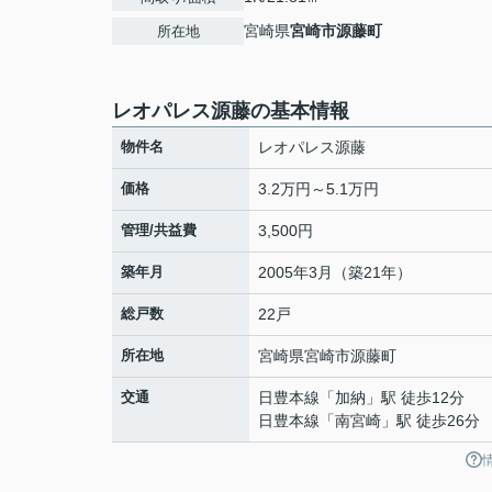
宮崎県
宮崎市
源藤町
所在地
レオパレス源藤の基本情報
物件名
レオパレス源藤
価格
3.2万円～5.1万円
管理/共益費
3,500円
築年月
2005年3月（築21年）
総戸数
22戸
所在地
宮崎県
宮崎市
源藤町
交通
日豊本線
「
加納
」駅 徒歩12分
日豊本線
「
南宮崎
」駅 徒歩26分