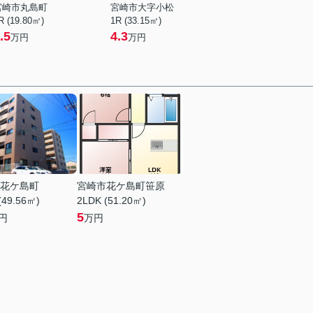
宮崎市丸島町
宮崎市大字小松
R (19.80㎡)
1R (33.15㎡)
.5
4.3
万円
万円
花ケ島町
宮崎市花ケ島町笹原
(49.56㎡)
2LDK (51.20㎡)
5
円
万円