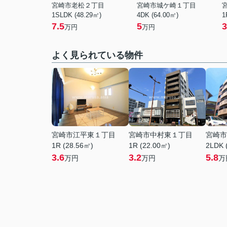
宮崎市老松２丁目
宮崎市城ケ崎１丁目
1SLDK (48.29㎡)
4DK (64.00㎡)
1
7.5
5
3
万円
万円
よく見られている物件
宮崎市江平東１丁目
宮崎市中村東１丁目
宮崎市
1R (28.56㎡)
1R (22.00㎡)
2LDK 
3.6
3.2
5.8
万円
万円
万