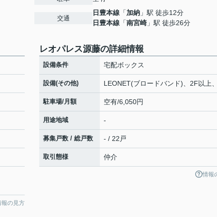
日豊本線
「
加納
」駅 徒歩12分
交通
日豊本線
「
南宮崎
」駅 徒歩26分
レオパレス源藤の詳細情報
設備条件
宅配ボックス
設備(その他)
LEONET(ブロードバンド)、2F以上
駐車場/月額
空有/6,050円
用途地域
-
募集戸数 / 総戸数
- / 22戸
取引態様
仲介
情報
情報の見方