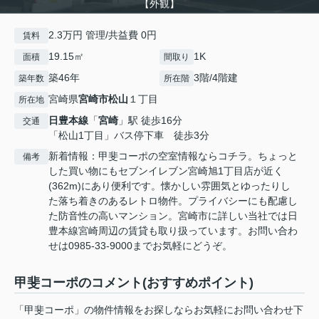
【外観】
2.3万円 管理/共益費 0円
賃料
19.15㎡
1K
面積
間取り
築46年
3階/4階建
築年数
所在階
宮崎県
宮崎市
松山
１丁目
所在地
日豊本線
「
宮崎
」駅 徒歩16分
交通
「松山1丁目」バス停下車 徒歩3分
新着情報：甲斐コーポの空室情報ならコチラ。ちょっと
備考
した買い物にもセブンイレブン宮崎旭1丁目店が近く
(362m)にあり便利です。懐かしい雰囲気とゆったりし
た落ち着きのあるレトロ物件。プライバシーにも配慮し
た防音性の高いマンション。宮崎市に詳しい当社では日
豊本線宮崎周辺の賃貸も取り扱っています。お問い合わ
せは0985-33-9000までお気軽にどうぞ。
甲斐コーポのコメント(おすすめポイント)
「甲斐コーポ」の物件情報をお探しならお気軽にお問い合わせ下