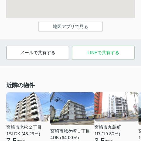
地図アプリで見る
メールで共有する
LINEで共有する
近隣の物件
宮崎市丸島町
宮崎市老松２丁目
宮崎市城ケ崎１丁目
1R (19.80㎡)
1SLDK (48.29㎡)
4DK (64.00㎡)
1
3.5
7.5