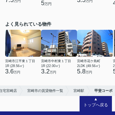
万円
万円
5
万円
よく見られている物件
宮崎市江平東１丁目
宮崎市中村東１丁目
宮崎市花ケ島町
1R (28.56㎡)
1R (22.00㎡)
2LDK (49.56㎡)
2
3.6
3.2
5.8
万円
万円
万円
住宅宮崎店
宮崎市の賃貸物件一覧
宮崎駅
甲斐コーポ
▲
トップへ戻る