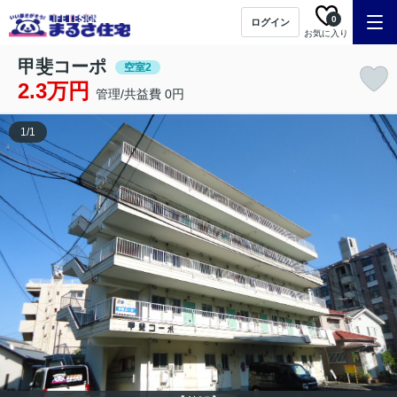
0
ログイン
お気に入り
甲斐コーポ
空室2
2.3万円
管理/共益費 0円
1
/
1