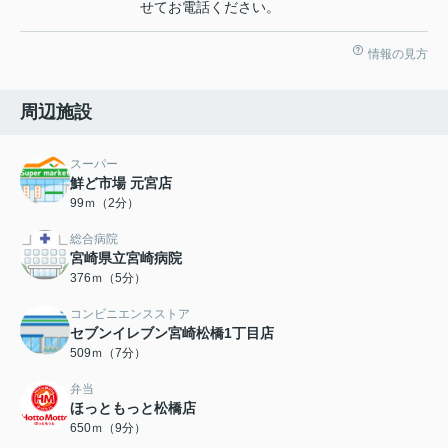
せてお電話ください。
情報の見方
周辺施設
スーパー
鮮ど市場 元宮店
99ｍ（2分）
総合病院
宮崎県立宮崎病院
376ｍ（5分）
コンビニエンスストア
セブンイレブン宮崎松橋1丁目店
509ｍ（7分）
弁当
ほっともっと松橋店
650ｍ（9分）