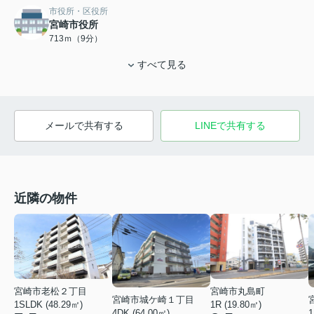
市役所・区役所
宮崎市役所
713ｍ（9分）
すべて見る
メールで共有する
LINEで共有する
近隣の物件
宮崎市丸島町
宮崎市老松２丁目
宮崎市城ケ崎１丁目
1R (19.80㎡)
1SLDK (48.29㎡)
4DK (64.00㎡)
1