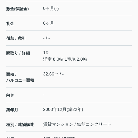
0ヶ月(-)
敷金(保証金)
0ヶ月
礼金
- / -
償却 / 敷引
1R
間取り / 詳細
洋室 8.0帖 1室
/
K 2.0帖
32.66㎡ / -
面積 /
バルコニー面積
-
向き
2003年12月(築22年)
築年月
賃貸マンション / 鉄筋コンクリート
種別 / 建物構造