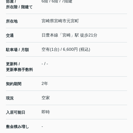
6階 / 6階 / 7階建
部屋 /
所在階 / 階建て
宮崎県
宮崎市
元宮町
所在地
日豊本線
「
宮崎
」駅 徒歩21分
交通
空有(1台) / 6,600円 (税込)
駐車場 / 月額
- / -
更新料 /
更新事務手数料
2年
契約期間
空家
現況
即時
入居可能日
-
敷金積み増し