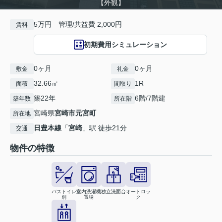
【外観】
5万円 管理/共益費 2,000円
賃料
初期費用シミュレーション
0ヶ月
0ヶ月
敷金
礼金
32.66㎡
1R
面積
間取り
築22年
6階/7階建
築年数
所在階
宮崎県
宮崎市
元宮町
所在地
日豊本線
「
宮崎
」駅 徒歩21分
交通
物件の特徴
バストイレ
室内洗濯機
独立洗面台
オートロッ
別
置場
ク