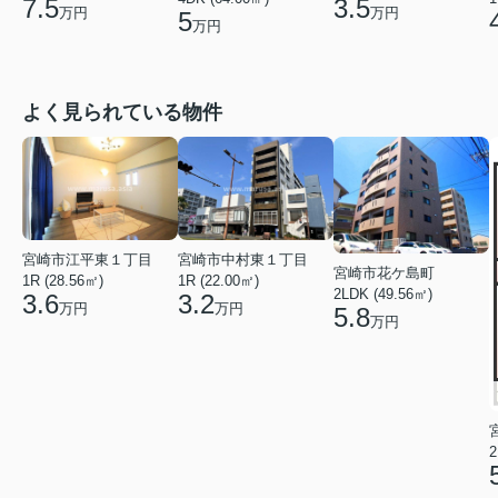
3.5
7.5
万円
万円
5
万円
よく見られている物件
宮崎市中村東１丁目
宮崎市江平東１丁目
宮崎市花ケ島町
1R (22.00㎡)
1R (28.56㎡)
2LDK (49.56㎡)
3.2
3.6
万円
万円
5.8
万円
2