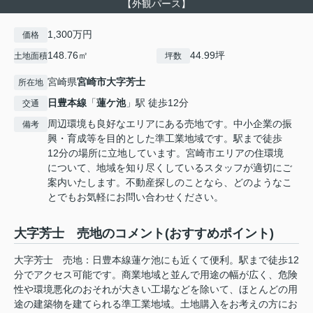
【外観パース】
1,300万円
価格
148.76㎡
44.99坪
土地面積
坪数
宮崎県
宮崎市
大字芳士
所在地
日豊本線
「
蓮ケ池
」駅 徒歩12分
交通
周辺環境も良好なエリアにある売地です。中小企業の振
備考
興・育成等を目的とした準工業地域です。駅まで徒歩
12分の場所に立地しています。宮崎市エリアの住環境
について、地域を知り尽くしているスタッフが適切にご
案内いたします。不動産探しのことなら、どのようなこ
とでもお気軽にお問い合わせください。
大字芳士 売地のコメント(おすすめポイント)
大字芳士 売地：日豊本線蓮ケ池にも近くて便利。駅まで徒歩12
分でアクセス可能です。商業地域と並んで用途の幅が広く、危険
性や環境悪化のおそれが大きい工場などを除いて、ほとんどの用
途の建築物を建てられる準工業地域。土地購入をお考えの方にお