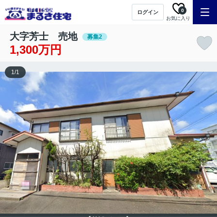
0
ログイン
お気に入り
大字芳士 売地
募集2
1,300万円
1
/
1