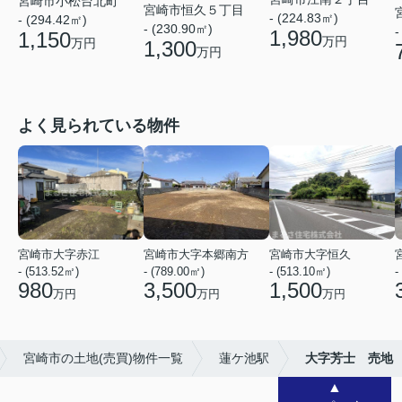
宮崎市小松台北町
宮崎市恒久５丁目
- (224.83㎡)
- (294.42㎡)
- (230.90㎡)
-
1,980
1,150
万円
万円
1,300
万円
よく見られている物件
宮崎市大字赤江
宮崎市大字本郷南方
宮崎市大字恒久
- (513.52㎡)
- (789.00㎡)
- (513.10㎡)
-
980
3,500
1,500
万円
万円
万円
宮崎市の土地(売買)物件一覧
蓮ケ池駅
大字芳士 売地
▲