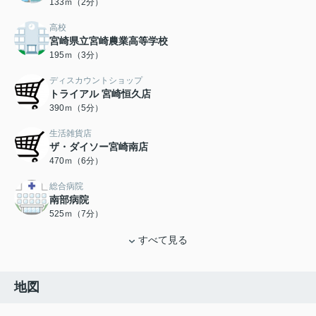
133ｍ（2分）
高校
宮崎県立宮崎農業高等学校
195ｍ（3分）
ディスカウントショップ
トライアル 宮崎恒久店
390ｍ（5分）
生活雑貨店
ザ・ダイソー宮崎南店
470ｍ（6分）
総合病院
南部病院
525ｍ（7分）
すべて見る
地図