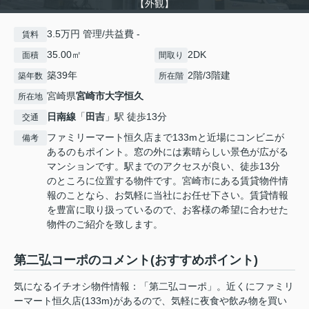
【外観】
3.5万円 管理/共益費 -
賃料
35.00㎡
2DK
面積
間取り
築39年
2階/3階建
築年数
所在階
宮崎県
宮崎市
大字恒久
所在地
日南線
「
田吉
」駅 徒歩13分
交通
ファミリーマート恒久店まで133mと近場にコンビニが
備考
あるのもポイント。窓の外には素晴らしい景色が広がる
マンションです。駅までのアクセスが良い、徒歩13分
のところに位置する物件です。宮崎市にある賃貸物件情
報のことなら、お気軽に当社にお任せ下さい。賃貸情報
を豊富に取り扱っているので、お客様の希望に合わせた
物件のご紹介を致します。
第二弘コーポのコメント(おすすめポイント)
気になるイチオシ物件情報：「第二弘コーポ」。近くにファミリ
ーマート恒久店(133m)があるので、気軽に夜食や飲み物を買い