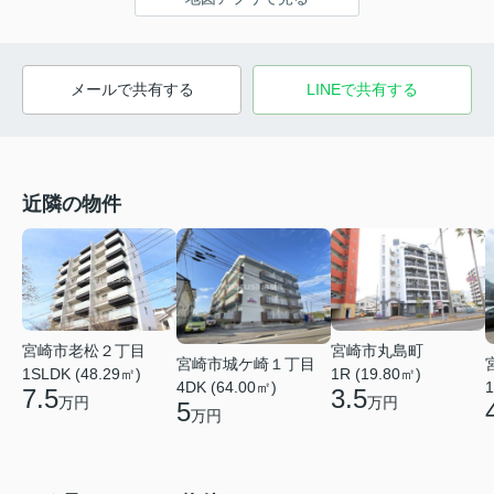
メールで共有する
LINEで共有する
近隣の物件
宮崎市丸島町
宮崎市老松２丁目
宮崎市城ケ崎１丁目
1R (19.80㎡)
1SLDK (48.29㎡)
4DK (64.00㎡)
1
3.5
7.5
万円
万円
5
万円