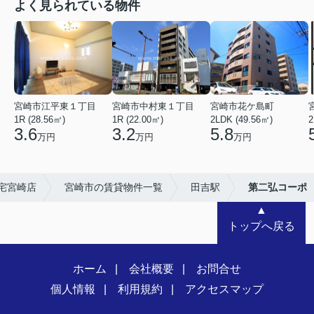
よく見られている物件
宮崎市江平東１丁目
宮崎市中村東１丁目
宮崎市花ケ島町
1R (28.56㎡)
1R (22.00㎡)
2LDK (49.56㎡)
2
3.6
3.2
5.8
万円
万円
万円
宅宮崎店
宮崎市の賃貸物件一覧
田吉駅
第二弘コーポ
▲
トップへ戻る
ホーム
会社概要
お問合せ
個人情報
利用規約
アクセスマップ