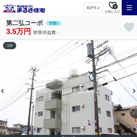
0
ログイン
お気に入り
第二弘コーポ
空室1
3.5万円
管理/共益費 -
1
/
9