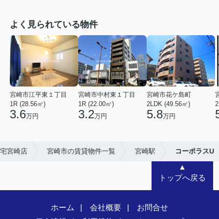
よく見られている物件
宮崎市江平東１丁目
宮崎市中村東１丁目
宮崎市花ケ島町
1R (28.56㎡)
1R (22.00㎡)
2LDK (49.56㎡)
2
3.6
3.2
5.8
万円
万円
万円
宅宮崎店
宮崎市の賃貸物件一覧
宮崎駅
コーポラスU
▲
トップへ戻る
ホーム
会社概要
お問合せ