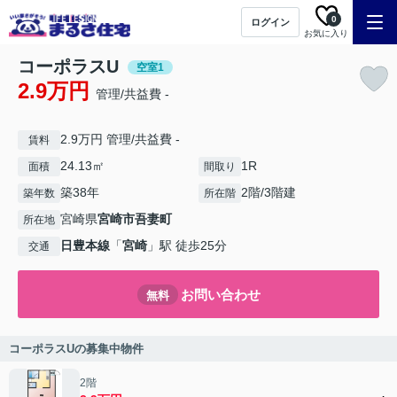
0
ログイン
お気に入り
コーポラスU
空室1
2.9万円
管理/共益費 -
2.9万円 管理/共益費 -
賃料
24.13㎡
1R
面積
間取り
築38年
2階/3階建
築年数
所在階
宮崎県
宮崎市
吾妻町
所在地
日豊本線
「
宮崎
」駅 徒歩25分
交通
お問い合わせ
無料
コーポラスUの募集中物件
2階