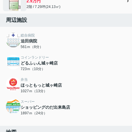
2.9万円
2階 / 7.29坪(24.13㎡)
周辺施設
総合病院
迫田病院
561ｍ（8分）
コインランドリー
どるふぃん城ヶ崎店
723ｍ（10分）
弁当
ほっともっと城ヶ崎店
1027ｍ（13分）
スーパー
ショッピングのだ出来島店
1897ｍ（24分）