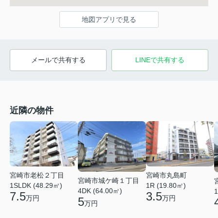
地図アプリで見る
メールで共有する
LINEで共有する
近隣の物件
宮崎市丸島町
宮崎市老松２丁目
宮崎市城ケ崎１丁目
1R (19.80㎡)
1SLDK (48.29㎡)
4DK (64.00㎡)
1
3.5
7.5
万円
万円
5
万円