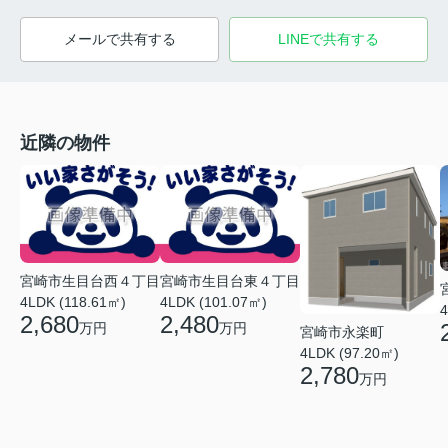
メールで共有する
LINEで共有する
近隣の物件
宮崎市生目台西４丁目
宮崎市生目台東４丁目
4LDK (118.61㎡)
4LDK (101.07㎡)
4
2,680
2,480
万円
万円
宮崎市永楽町
4LDK (97.20㎡)
2,780
万円