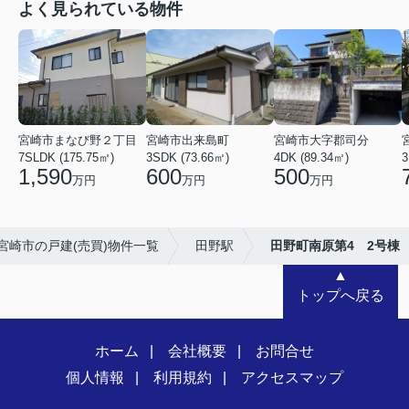
よく見られている物件
宮崎市まなび野２丁目
宮崎市出来島町
宮崎市大字郡司分
7SLDK (175.75㎡)
3SDK (73.66㎡)
4DK (89.34㎡)
3
1,590
600
500
万円
万円
万円
宮崎市の戸建(売買)物件一覧
田野駅
田野町南原第4 2号棟
▲
トップへ戻る
ホーム
会社概要
お問合せ
個人情報
利用規約
アクセスマップ