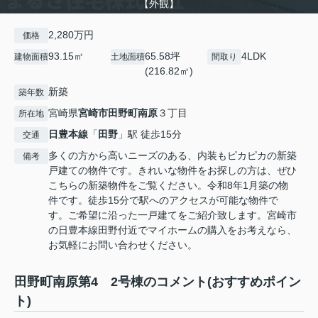
【外観】
2,280万円
価格
93.15㎡
65.58坪
4LDK
建物面積
土地面積
間取り
(216.82㎡)
新築
築年数
宮崎県
宮崎市
田野町南原
３丁目
所在地
日豊本線
「
田野
」駅 徒歩15分
交通
多くの方から高いニーズのある、内装もピカピカの新築
備考
戸建ての物件です。きれいな物件をお探しの方は、ぜひ
こちらの新築物件をご覧ください。令和8年1月築の物
件です。徒歩15分で駅へのアクセスが可能な物件で
す。ご希望に沿った一戸建てをご紹介致します。宮崎市
の日豊本線田野付近でマイホームの購入をお考えなら、
お気軽にお問い合わせください。
田野町南原第4 2号棟のコメント(おすすめポイン
ト)