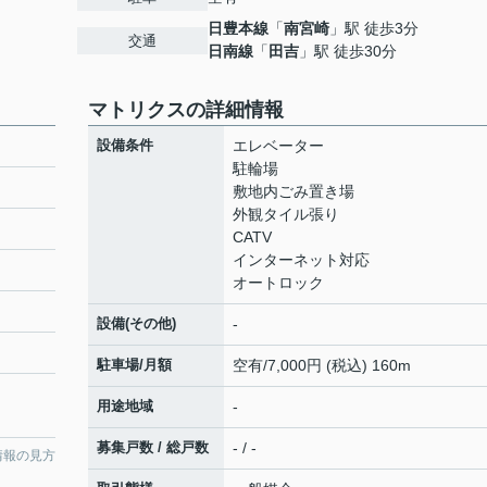
日豊本線
「
南宮崎
」駅 徒歩3分
交通
日南線
「
田吉
」駅 徒歩30分
マトリクスの詳細情報
設備条件
エレベーター
駐輪場
敷地内ごみ置き場
外観タイル張り
CATV
インターネット対応
オートロック
設備(その他)
-
駐車場/月額
空有/7,000円 (税込) 160m
用途地域
-
募集戸数 / 総戸数
- / -
情報の見方