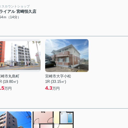
ィスカウントショップ
ライアル 宮崎恒久店
054ｍ（14分）
宮崎市丸島町
宮崎市大字小松
R (19.80㎡)
1R (33.15㎡)
.5
4.3
万円
万円