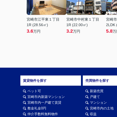
宮崎市江平東１丁目
宮崎市中村東１丁目
宮崎市
1R (28.56㎡)
1R (22.00㎡)
2LDK 
3.6
3.2
5.8
万円
万円
万
賃貸物件を探す
売買物件を探す
ペット可
新築売買
宮崎市内新築マンション
戸建て
宮崎市内一戸建て賃貸
マンション
敷金礼金0円
宮崎市内の土地
仲介手数料無料物件
収益