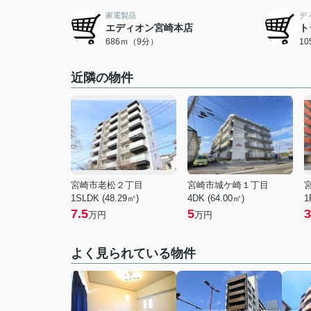
家電製品
デ
エディオン宮崎本店
ト
686ｍ（9分）
1
近隣の物件
宮崎市老松２丁目
宮崎市城ケ崎１丁目
1SLDK (48.29㎡)
4DK (64.00㎡)
1
7.5
5
3
万円
万円
よく見られている物件