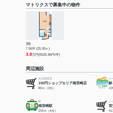
マトリクスで募集中の物件
3階
7.56坪 (25.00㎡)
3.8
万円(5026.46円/坪)
周辺施設
生活雑貨店
ス
100円ショップセリア南宮崎店
鮮
90ｍ（2分）
2
駅
シ
南宮崎駅
宮
255ｍ（4分）
4