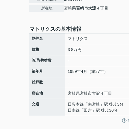
宮崎県
宮崎市
大淀
４丁目
所在地
マトリクスの基本情報
物件名
マトリクス
価格
3.8万円
管理/共益費
-
築年月
1989年4月（築37年）
総戸数
-
所在地
宮崎県
宮崎市
大淀
４丁目
交通
日豊本線
「
南宮崎
」駅 徒歩3分
日南線
「
田吉
」駅 徒歩30分