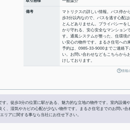
取引態様
一般媒介
備考
マトリクスの詳しい情報。バス停か
歩3分以内なので、バスを逃す心配は
とんどありません。プライバシーを
かり守れる、安心安全なマンション
す。通風システムが整った、住環境
い安心の物件です。まるさ住宅への
予約は、0985-33-9000までご連絡下
い。お問い合わせなどもこちらから
けしております。
情報
です。徒歩3分の位置に駅がある、魅力的な立地の物件です。室内設備
良く、湿気やカビの心配が少ない物件です。まるさ住宅までのお問い合
宮崎市エリアに関する事なら当社にお任せ下さい。