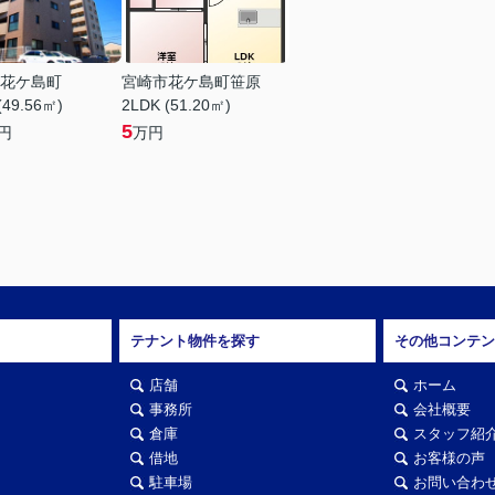
花ケ島町
宮崎市花ケ島町笹原
(49.56㎡)
2LDK (51.20㎡)
5
円
万円
テナント物件を探す
その他コンテン
店舗
ホーム
事務所
会社概要
倉庫
スタッフ紹
借地
お客様の声
駐車場
お問い合わ