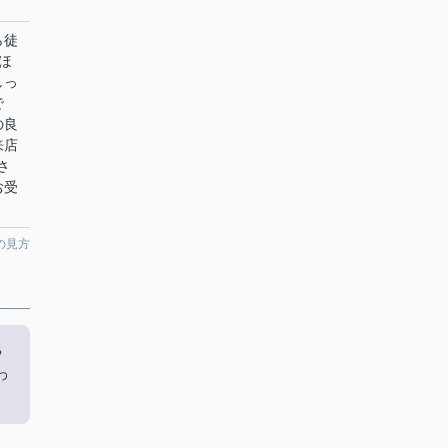
ら徒
ほ
しっ
で
の良
来店
さ
お受
の見方
や
わ