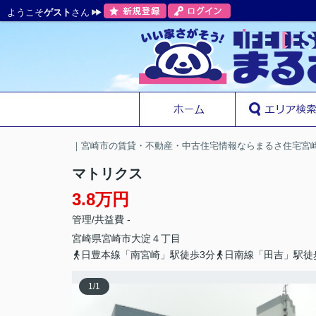
ようこそ
ゲスト
さん
｜宮崎市の賃貸・不動産・中古住宅情報ならまるさ住宅宮
マトリクス
3.8万円
管理/共益費 -
宮崎県
宮崎市
大淀
４丁目
日豊本線「南宮崎」駅徒歩3分
日南線「田吉」駅徒
1
/
1