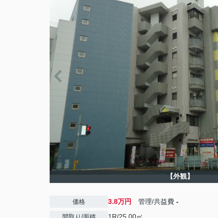
【外観】
3.8万円
管理/共益費
-
価格
1R/25.00㎡
間取り/面積