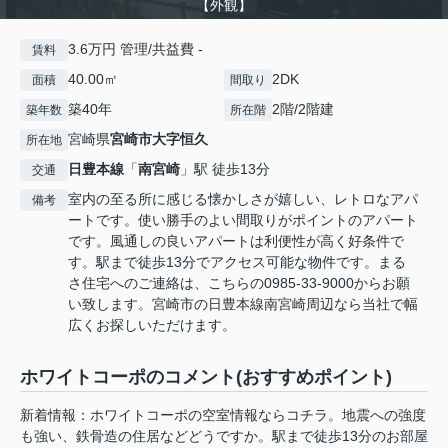
【外観】
3.6万円 管理/共益費 -
賃料
40.00㎡
2DK
面積
間取り
築40年
2階/2階建
築年数
所在階
宮崎県
宮崎市
大字恒久
所在地
日豊本線
「
南宮崎
」駅 徒歩13分
交通
室内の至る所に感じる懐かしさが嬉しい、レトロなアパ
備考
ートです。使い勝手のよい間取りがポイントのアパート
です。風通しの良いアパートは利便性が高く好条件で
す。駅まで徒歩13分でアクセス可能な物件です。まる
さ住宅へのご連絡は、こちらの0985-33-9000からお願
い致します。宮崎市の日豊本線南宮崎周辺なら当社で幅
広くお探しいただけます。
ホワイトコーポのコメント(おすすめポイント)
新着情報：ホワイトコーポの空室情報ならコチラ。地震への強度
も強い、鉄骨造の住居などどうですか。駅まで徒歩13分のお部屋