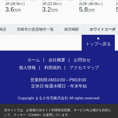
1R (28.56㎡)
1R (22.00㎡)
2LDK (49.56㎡)
2
3.6
3.2
5.8
万円
万円
万円
崎店
宮崎市の賃貸物件一覧
南宮崎駅
ホワイトコーポ
▲
トップへ戻る
ホーム
会社概要
お問合せ
個人情報
利用規約
アクセスマップ
営業時間:AM10:00～PM19:00
定休日:毎週水曜日・年末年始
Copyright まるさ住宅株式会社 All rights reserved.
当サイトでは、お客様の当サイト利用状況把握、サービス向上検討を目的と
して、クッキー（Cookie）を使用しています。