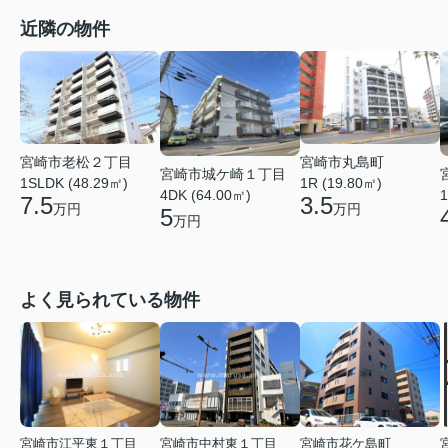
近隣の物件
宮崎市丸島町
宮崎市老松２丁目
宮崎市城ケ崎１丁目
1R (19.80㎡)
1SLDK (48.29㎡)
4DK (64.00㎡)
1
3.5
7.5
万円
万円
5
万円
よく見られている物件
宮崎市江平東１丁目
宮崎市中村東１丁目
宮崎市花ケ島町