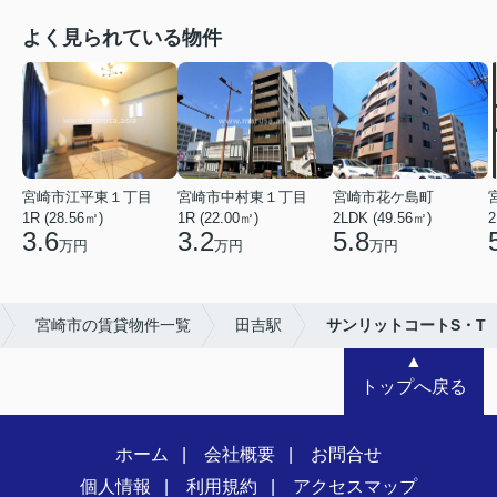
よく見られている物件
宮崎市江平東１丁目
宮崎市中村東１丁目
宮崎市花ケ島町
1R (28.56㎡)
1R (22.00㎡)
2LDK (49.56㎡)
2
3.6
3.2
5.8
万円
万円
万円
宮崎市の賃貸物件一覧
田吉駅
サンリットコートS・T
▲
トップへ戻る
ホーム
会社概要
お問合せ
個人情報
利用規約
アクセスマップ