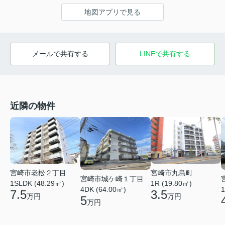
地図アプリで見る
メールで共有する
LINEで共有する
近隣の物件
宮崎市丸島町
宮崎市老松２丁目
宮崎市城ケ崎１丁目
1R (19.80㎡)
1SLDK (48.29㎡)
4DK (64.00㎡)
1
3.5
7.5
万円
万円
5
万円