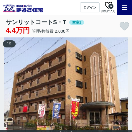
0
ログイン
お気に入り
サンリットコートS・T
空室1
4.4万円
管理/共益費 2,000円
1
/
1