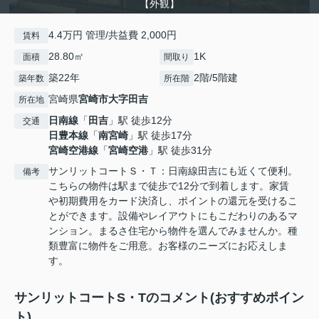
【外観】
4.4万円 管理/共益費 2,000円
賃料
28.80㎡
1K
面積
間取り
築22年
2階/5階建
築年数
所在階
宮崎県
宮崎市
大字田吉
所在地
日南線
「
田吉
」駅 徒歩12分
交通
日豊本線
「
南宮崎
」駅 徒歩17分
宮崎空港線
「
宮崎空港
」駅 徒歩31分
サンリットコートＳ・Ｔ：日南線田吉にも近くて便利。
備考
こちらの物件は駅まで徒歩で12分で到着します。家賃
や初期費用をカード決済し、ポイントの還元を受けるこ
とができます。設備やレイアウトにもこだわりのあるマ
ンション。まるさ住宅から物件を選んでみませんか。種
類豊富に物件をご用意。お客様のニーズにお応えしま
す。
サンリットコートS・Tのコメント(おすすめポイン
ト)