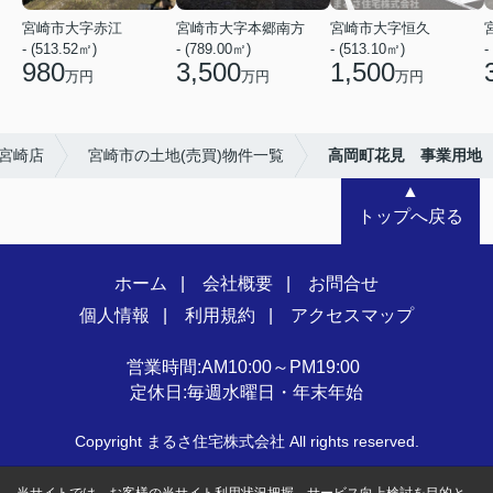
宮崎市大字赤江
宮崎市大字本郷南方
宮崎市大字恒久
- (513.52㎡)
- (789.00㎡)
- (513.10㎡)
-
980
3,500
1,500
万円
万円
万円
宮崎店
宮崎市の土地(売買)物件一覧
高岡町花見 事業用地
▲
トップへ戻る
ホーム
会社概要
お問合せ
個人情報
利用規約
アクセスマップ
営業時間:AM10:00～PM19:00
定休日:毎週水曜日・年末年始
Copyright まるさ住宅株式会社 All rights reserved.