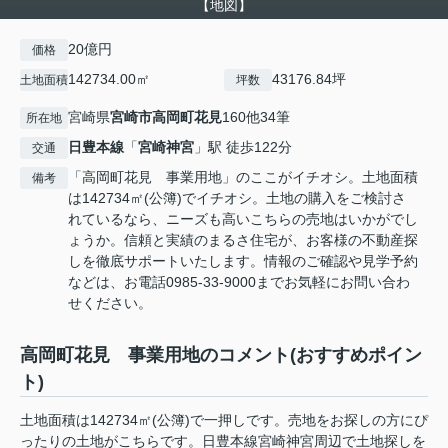
【地図】
20億円
価格
142734.00㎡
43176.84坪
土地面積
坪数
宮崎県
宮崎市
高岡町花見
160他34筆
所在地
日豊本線
「
宮崎神宮
」駅 徒歩122分
交通
「高岡町花見 事業用地」のここがイチオシ。土地面積
備考
は142734㎡(公簿)でイチオシ。土地の購入をご検討さ
れているなら、ニーズも高いこちらの売地はいかがでし
ょうか。信頼と実績のまるさ住宅が、お客様の不動産探
しを徹底サポートいたします。情報のご確認や見学予約
などは、お電話0985-33-9000までお気軽にお問い合わ
せください。
高岡町花見 事業用地のコメント(おすすめポイン
ト)
土地面積は142734㎡(公簿)で一押しです。売地をお探しの方にぴ
ったりの土地がこちらです。日豊本線宮崎神宮周辺で土地探しを