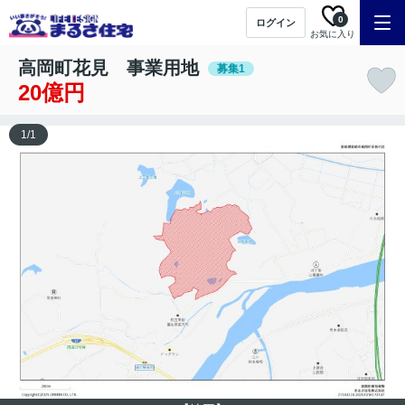
0
ログイン
お気に入り
高岡町花見 事業用地
募集1
20億円
1
/
1