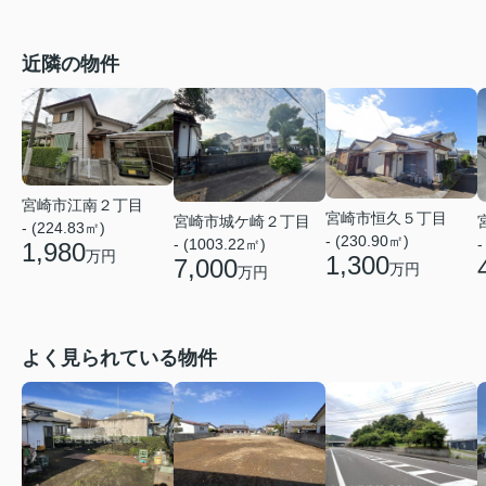
近隣の物件
宮崎市江南２丁目
宮崎市恒久５丁目
宮崎市城ケ崎２丁目
- (224.83㎡)
- (230.90㎡)
- (1003.22㎡)
-
1,980
万円
1,300
7,000
万円
万円
よく見られている物件