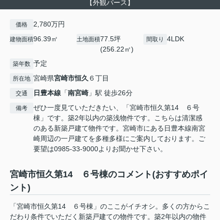
【外観パース】
2,780万円
価格
96.39㎡
77.5坪
4LDK
建物面積
土地面積
間取り
(256.22㎡)
予定
築年数
宮崎県
宮崎市
恒久
６丁目
所在地
日豊本線
「
南宮崎
」駅 徒歩26分
交通
ぜひ一度見ていただきたい、「宮崎市恒久第14 ６号
備考
棟」です。築2年以内の築浅物件です。こちらは清潔感
のある新築戸建て物件です。宮崎市にある日豊本線南宮
崎周辺の一戸建てを多種多様にご案内しております。ご
要望は0985-33-9000よりお聞かせ下さい。
宮崎市恒久第14 ６号棟のコメント(おすすめポイ
ント)
「宮崎市恒久第14 ６号棟」のここがイチオシ。多くの方からこ
だわり条件でいただく新築戸建ての物件です。築2年以内の物件