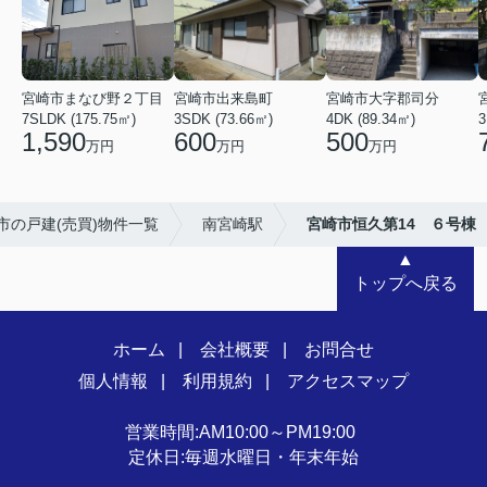
宮崎市まなび野２丁目
宮崎市出来島町
宮崎市大字郡司分
7SLDK (175.75㎡)
3SDK (73.66㎡)
4DK (89.34㎡)
3
1,590
600
500
万円
万円
万円
市の戸建(売買)物件一覧
南宮崎駅
宮崎市恒久第14 ６号棟
▲
トップへ戻る
ホーム
会社概要
お問合せ
個人情報
利用規約
アクセスマップ
営業時間:AM10:00～PM19:00
定休日:毎週水曜日・年末年始