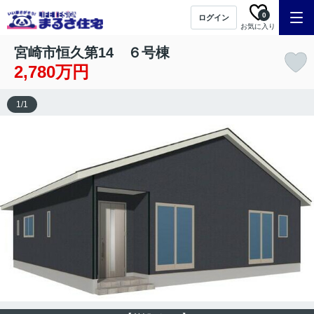
0
ログイン
お気に入り
宮崎市恒久第14 ６号棟
2,780万円
1
/
1