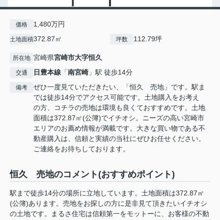
1,480万円
価格
372.87㎡
112.79坪
土地面積
坪数
宮崎県
宮崎市
大字恒久
所在地
日豊本線
「
南宮崎
」駅 徒歩14分
交通
ぜひ一度見ていただきたい、「恒久 売地」です。駅ま
備考
では徒歩14分でアクセス可能です。土地購入をお考え
の方、コチラの売地は環境も良くておすすめです。土地
面積は372.87㎡(公簿)でイチオシ。ニーズの高い宮崎市
エリアのお薦め情報が満載です。大きな買い物である不
動産購入は、信頼と実績の当社にぜひお任せください。
ご連絡をお待ちしております。
恒久 売地のコメント(おすすめポイント)
駅まで徒歩14分の場所に立地しています。土地面積は372.87㎡
(公簿)あります。売地をお探しの方に是非見て頂きたいイチオシ
の土地です。まるさ住宅は信頼第一をモットーに、お客様の不動