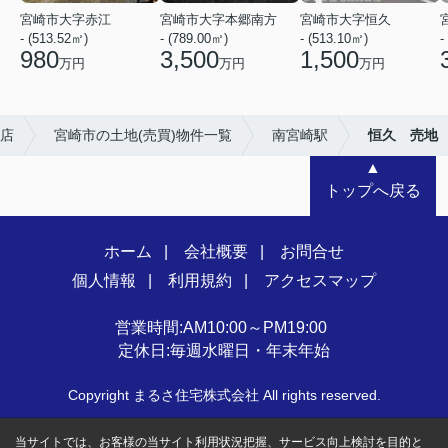
宮崎市大字赤江
宮崎市大字本郷南方
宮崎市大字恒久
- (513.52㎡)
- (789.00㎡)
- (513.10㎡)
-
980
3,500
1,500
万円
万円
万円
店
宮崎市の土地(売買)物件一覧
南宮崎駅
恒久 売地
▲
トップへ戻る
ホーム
会社概要
お問合せ
個人情報
利用規約
アクセスマップ
営業時間:AM10:00～PM19:00
定休日:毎週水曜日・年末年始
Copyright まるさ住宅株式会社 All rights reserved.
当サイトでは、お客様の当サイト利用状況把握、サービス向上検討を目的と