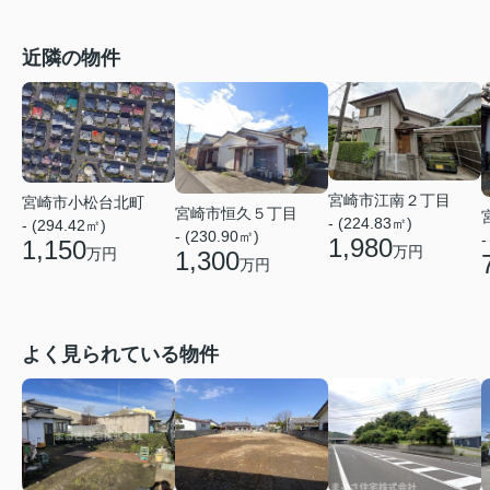
近隣の物件
宮崎市江南２丁目
宮崎市小松台北町
宮崎市恒久５丁目
- (224.83㎡)
- (294.42㎡)
- (230.90㎡)
-
1,980
1,150
万円
万円
1,300
万円
よく見られている物件