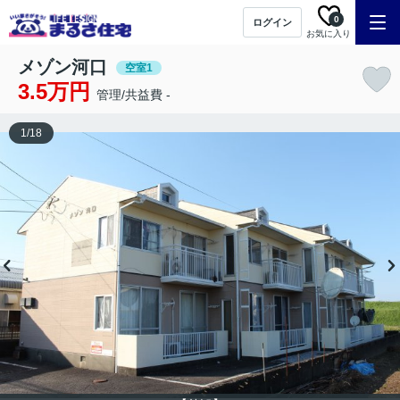
0
ログイン
お気に入り
メゾン河口
空室1
3.5万円
管理/共益費 -
1
/
18