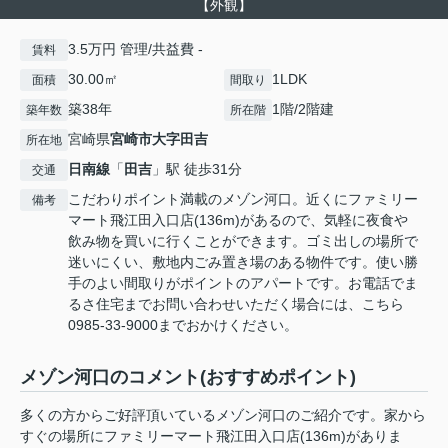
【外観】
3.5万円 管理/共益費 -
賃料
30.00㎡
1LDK
面積
間取り
築38年
1階/2階建
築年数
所在階
宮崎県
宮崎市
大字田吉
所在地
日南線
「
田吉
」駅 徒歩31分
交通
こだわりポイント満載のメゾン河口。近くにファミリー
備考
マート飛江田入口店(136m)があるので、気軽に夜食や
飲み物を買いに行くことができます。ゴミ出しの場所で
迷いにくい、敷地内ごみ置き場のある物件です。使い勝
手のよい間取りがポイントのアパートです。お電話でま
るさ住宅までお問い合わせいただく場合には、こちら
0985-33-9000までおかけください。
メゾン河口のコメント(おすすめポイント)
多くの方からご好評頂いているメゾン河口のご紹介です。家から
すぐの場所にファミリーマート飛江田入口店(136m)がありま