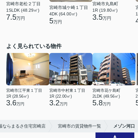
宮崎市丸島町
宮崎市老松２丁目
宮崎市城ケ崎１丁目
1R (19.80㎡)
1SLDK (48.29㎡)
4DK (64.00㎡)
1
3.5
7.5
万円
万円
5
万円
よく見られている物件
宮崎市江平東１丁目
宮崎市中村東１丁目
宮崎市花ケ島町
1R (28.56㎡)
1R (22.00㎡)
2LDK (49.56㎡)
2
3.6
3.2
5.8
万円
万円
万円
報ならまるさ住宅宮崎店
宮崎市の賃貸物件一覧
メゾン河口
▲