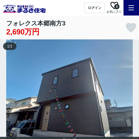
0
ログイン
お気に入り
フォレクス本郷南方3
2,690万円
1
/
1