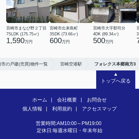
宮崎市まなび野２丁目
宮崎市出来島町
宮崎市大字郡司分
7SLDK (175.75㎡)
3SDK (73.66㎡)
4DK (89.34㎡)
3
1,590
600
500
万円
万円
万円
崎市の戸建(売買)物件一覧
宮崎空港駅
フォレクス本郷南方3
▲
トップへ戻る
ホーム
会社概要
お問合せ
個人情報
利用規約
アクセスマップ
営業時間:AM10:00～PM19:00
定休日:毎週水曜日・年末年始