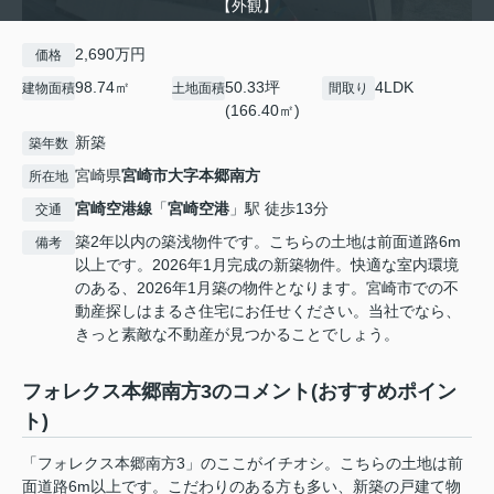
【外観】
2,690万円
価格
98.74㎡
50.33坪
4LDK
建物面積
土地面積
間取り
(166.40㎡)
新築
築年数
宮崎県
宮崎市
大字本郷南方
所在地
宮崎空港線
「
宮崎空港
」駅 徒歩13分
交通
築2年以内の築浅物件です。こちらの土地は前面道路6m
備考
以上です。2026年1月完成の新築物件。快適な室内環境
のある、2026年1月築の物件となります。宮崎市での不
動産探しはまるさ住宅にお任せください。当社でなら、
きっと素敵な不動産が見つかることでしょう。
フォレクス本郷南方3のコメント(おすすめポイン
ト)
「フォレクス本郷南方3」のここがイチオシ。こちらの土地は前
面道路6m以上です。こだわりのある方も多い、新築の戸建て物