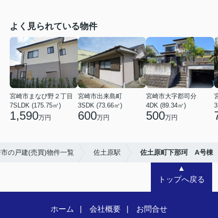
よく見られている物件
宮崎市まなび野２丁目
宮崎市出来島町
宮崎市大字郡司分
7SLDK (175.75㎡)
3SDK (73.66㎡)
4DK (89.34㎡)
3
1,590
600
500
万円
万円
万円
市の戸建(売買)物件一覧
佐土原駅
佐土原町下那珂 A号棟
▲
トップへ戻る
ホーム
会社概要
お問合せ