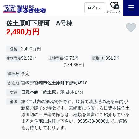
0
ログイン
お気に入り
佐土原町下那珂 A号棟
2,490万円
2,490万円
価格
92.32㎡
40.73坪
3SLDK
建物面積
土地面積
間取り
(134.66㎡)
予定
築年数
宮崎県
宮崎市
佐土原町下那珂
4518
所在地
日豊本線
「
佐土原
」駅 徒歩17分
交通
築2年以内の築浅物件です。綺麗で清潔感のある室内が
備考
新築戸建ての特徴です。宮崎市に位置する日豊本線佐土
原周辺の一戸建て探しは、種類を豊富にご紹介している
まるさ住宅にお任せ下さい。0985-33-9000までご連絡
をお待ちしております。