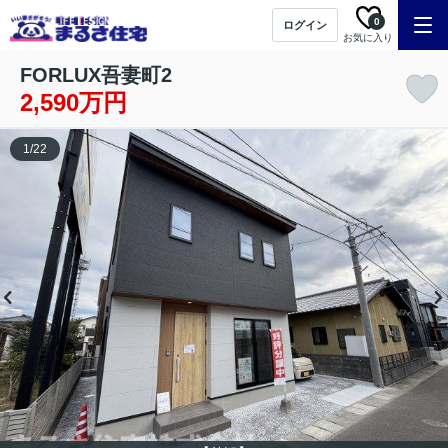
0
ログイン
お気に入り
FORLUX吾妻町2
2,590万円
1
/
22