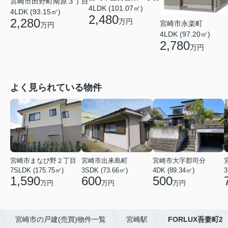
宮崎市田野町南原３丁目
4LDK (101.07㎡)
4LDK (93.15㎡)
2,480
2,280
万円
宮崎市永楽町
万円
4LDK (97.20㎡)
2,780
万円
よく見られている物件
宮崎市まなび野２丁目
宮崎市出来島町
宮崎市大字郡司分
7SLDK (175.75㎡)
3SDK (73.66㎡)
4DK (89.34㎡)
3
1,590
600
500
万円
万円
万円
宮崎市の戸建(売買)物件一覧
宮崎駅
FORLUX吾妻町2