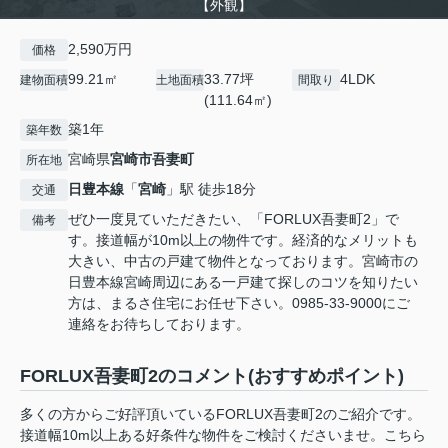
【外観】
2,590万円
価格
99.21㎡
33.77坪
4LDK
建物面積
土地面積
間取り
(111.64㎡)
築1年
築年数
宮崎県
宮崎市
吾妻町
所在地
日豊本線
「
宮崎
」駅 徒歩18分
交通
ぜひ一度見ていただきたい、「FORLUX吾妻町2」で
備考
す。接道幅が10m以上の物件です。経済的なメリットも
大きい、中古の戸建て物件となっております。宮崎市の
日豊本線宮崎周辺にある一戸建て探しのコツを知りたい
方は、まるさ住宅にお任せ下さい。0985-33-9000にご
連絡をお待ちしております。
FORLUX吾妻町2のコメント(おすすめポイント)
多くの方からご好評頂いているFORLUX吾妻町2のご紹介です。
接道幅10m以上ある好条件な物件をご検討くださいませ。こちら