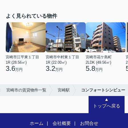
よく見られている物件
宮崎市江平東１丁目
宮崎市中村東１丁目
宮崎市花ケ島町
1R (28.56㎡)
1R (22.00㎡)
2LDK (49.56㎡)
2
3.6
3.2
5.8
万円
万円
万円
宮崎市の賃貸物件一覧
宮崎駅
コンフォートシンビュー
▲
トップへ戻る
ホーム
会社概要
お問合せ