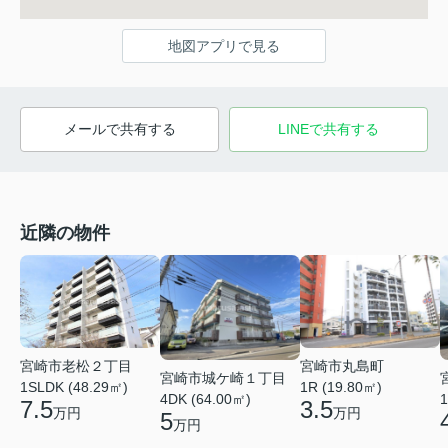
地図アプリで見る
メールで共有する
LINEで共有する
近隣の物件
宮崎市丸島町
宮崎市老松２丁目
宮崎市城ケ崎１丁目
1R (19.80㎡)
1SLDK (48.29㎡)
4DK (64.00㎡)
1
3.5
7.5
万円
万円
5
万円