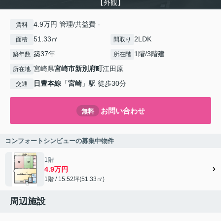
【外観】
4.9万円 管理/共益費 -
賃料
51.33㎡
2LDK
面積
間取り
築37年
1階/3階建
築年数
所在階
宮崎県
宮崎市
新別府町
江田原
所在地
日豊本線
「
宮崎
」駅 徒歩30分
交通
お問い合わせ
無料
コンフォートシンビューの募集中物件
1階
4.9万円
1階 / 15.52坪(51.33㎡)
周辺施設