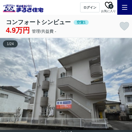
0
ログイン
お気に入り
コンフォートシンビュー
空室1
4.9万円
管理/共益費 -
1
/
24