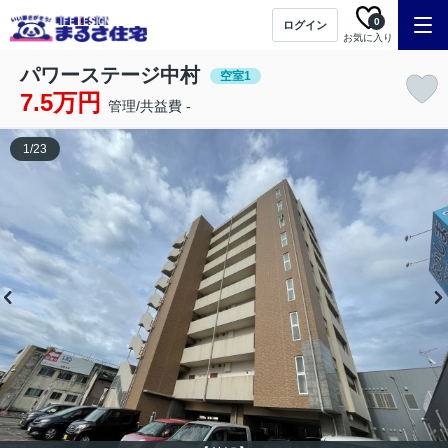
0
ログイン
お気に入り
パワーステージ中村
空室1
7.5万円
管理/共益費 -
1
/
23