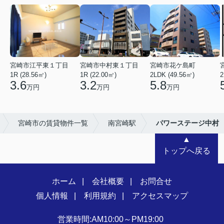
宮崎市江平東１丁目
宮崎市中村東１丁目
宮崎市花ケ島町
1R (28.56㎡)
1R (22.00㎡)
2LDK (49.56㎡)
2
3.6
3.2
5.8
万円
万円
万円
宮崎市の賃貸物件一覧
南宮崎駅
パワーステージ中村
▲
トップへ戻る
ホーム
会社概要
お問合せ
個人情報
利用規約
アクセスマップ
営業時間:AM10:00～PM19:00