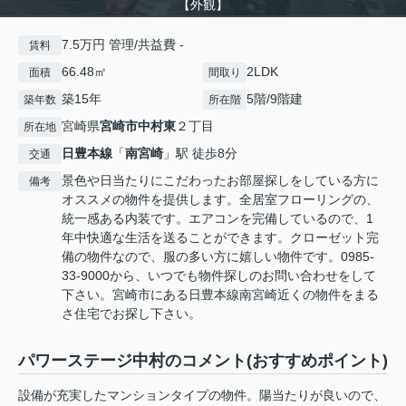
【外観】
7.5万円 管理/共益費 -
賃料
66.48㎡
2LDK
面積
間取り
築15年
5階/9階建
築年数
所在階
宮崎県
宮崎市
中村東
２丁目
所在地
日豊本線
「
南宮崎
」駅 徒歩8分
交通
景色や日当たりにこだわったお部屋探しをしている方に
備考
オススメの物件を提供します。全居室フローリングの、
統一感ある内装です。エアコンを完備しているので、1
年中快適な生活を送ることができます。クローゼット完
備の物件なので、服の多い方に嬉しい物件です。0985-
33-9000から、いつでも物件探しのお問い合わせをして
下さい。宮崎市にある日豊本線南宮崎近くの物件をまる
さ住宅でお探し下さい。
パワーステージ中村のコメント(おすすめポイント)
設備が充実したマンションタイプの物件。陽当たりが良いので、