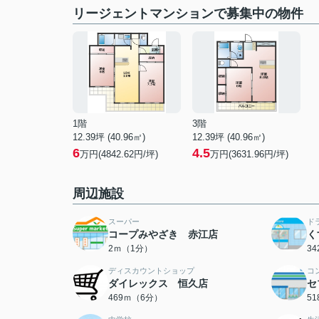
リージェントマンションで募集中の物件
1階
3階
12.39坪 (40.96㎡)
12.39坪 (40.96㎡)
6
4.5
万円(4842.62円/坪)
万円(3631.96円/坪)
周辺施設
スーパー
ド
コープみやざき 赤江店
く
2ｍ（1分）
3
ディスカウントショップ
コ
ダイレックス 恒久店
セ
469ｍ（6分）
5