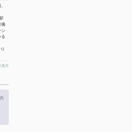
報。
き
駅
設備
ンシ
いる
おり
の見方
の
こ
、