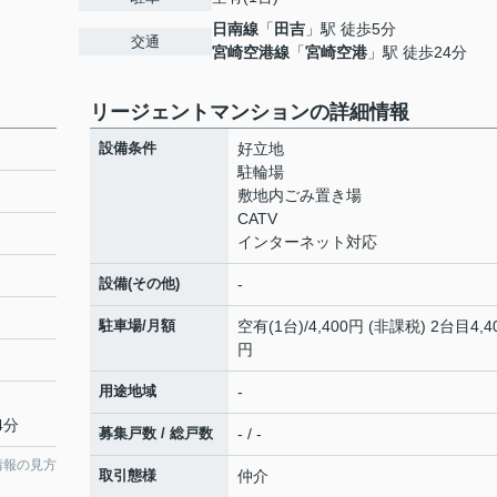
日南線
「
田吉
」駅 徒歩5分
交通
宮崎空港線
「
宮崎空港
」駅 徒歩24分
リージェントマンションの詳細情報
設備条件
好立地
駐輪場
敷地内ごみ置き場
CATV
インターネット対応
設備(その他)
-
駐車場/月額
空有(1台)/4,400円 (非課税) 2台目4,4
円
用途地域
-
4分
募集戸数 / 総戸数
- / -
情報の見方
取引態様
仲介