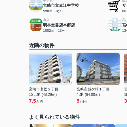
中学校
生
宮崎市立赤江中学校
ザ
598ｍ（8分）
6
書店
高
明林堂書店本郷店
宮
1002ｍ（13分）
1
近隣の物件
宮崎市老松２丁目
宮崎市城ケ崎１丁目
1SLDK (48.29㎡)
4DK (64.00㎡)
1
7.5
5
3
万円
万円
よく見られている物件