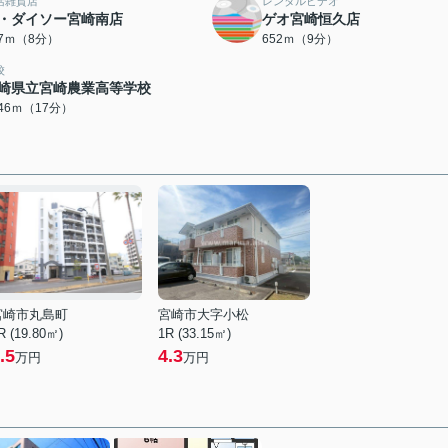
活雑貨店
レンタルビデオ
・ダイソー宮崎南店
ゲオ宮崎恒久店
07ｍ（8分）
652ｍ（9分）
校
崎県立宮崎農業高等学校
346ｍ（17分）
宮崎市丸島町
宮崎市大字小松
R (19.80㎡)
1R (33.15㎡)
.5
4.3
万円
万円