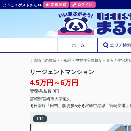
ようこそ
ゲスト
さん
｜宮崎市の賃貸・不動産・中古住宅情報ならまるさ住宅宮
リージェントマンション
4.5万円～6万円
管理/共益費 0円
宮崎県
宮崎市
大字恒久
日南線「田吉」駅徒歩5分
宮崎空港線「宮崎空港」
1
/
15