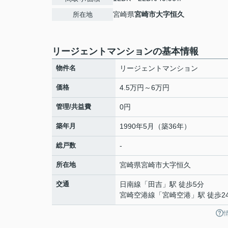
宮崎県
宮崎市
大字恒久
所在地
リージェントマンションの基本情報
物件名
リージェントマンション
価格
4.5万円～6万円
管理/共益費
0円
築年月
1990年5月（築36年）
総戸数
-
所在地
宮崎県
宮崎市
大字恒久
交通
日南線
「
田吉
」駅 徒歩5分
宮崎空港線
「
宮崎空港
」駅 徒歩2