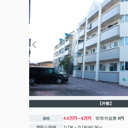
【外観】
4.5万円～6万円
管理/共益費
0円
価格
1LDK～2LDK/40.96㎡
間取り/面積