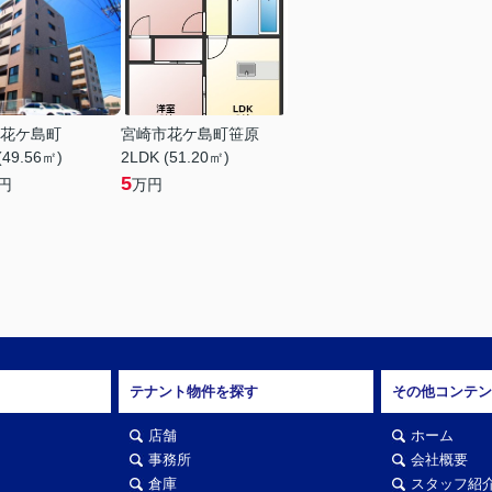
花ケ島町
宮崎市花ケ島町笹原
(49.56㎡)
2LDK (51.20㎡)
5
円
万円
テナント物件を探す
その他コンテン
店舗
ホーム
事務所
会社概要
倉庫
スタッフ紹