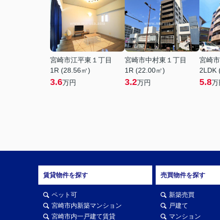
宮崎市江平東１丁目
宮崎市中村東１丁目
宮崎市
1R (28.56㎡)
1R (22.00㎡)
2LDK 
3.6
3.2
5.8
万円
万円
万
賃貸物件を探す
売買物件を探す
ペット可
新築売買
宮崎市内新築マンション
戸建て
宮崎市内一戸建て賃貸
マンション