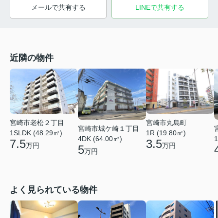
メールで共有する
LINEで共有する
近隣の物件
宮崎市丸島町
宮崎市老松２丁目
宮崎市城ケ崎１丁目
1R (19.80㎡)
1SLDK (48.29㎡)
4DK (64.00㎡)
1
3.5
7.5
万円
万円
5
万円
よく見られている物件