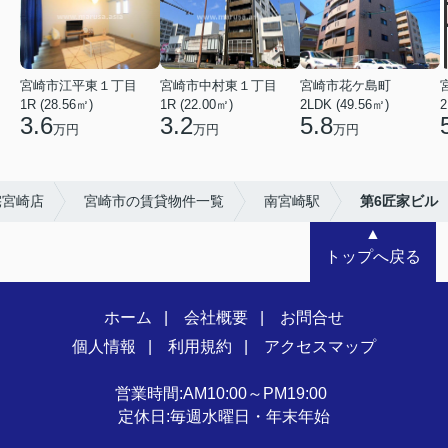
宮崎市江平東１丁目
宮崎市中村東１丁目
宮崎市花ケ島町
1R (28.56㎡)
1R (22.00㎡)
2LDK (49.56㎡)
2
3.6
3.2
5.8
万円
万円
万円
宅宮崎店
宮崎市の賃貸物件一覧
南宮崎駅
第6匠家ビル
▲
トップへ戻る
ホーム
会社概要
お問合せ
個人情報
利用規約
アクセスマップ
営業時間:AM10:00～PM19:00
定休日:毎週水曜日・年末年始