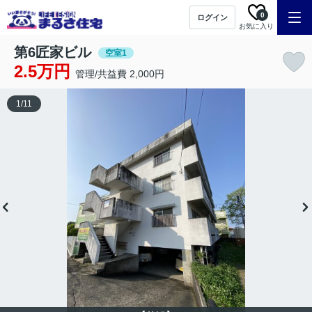
0
ログイン
お気に入り
第6匠家ビル
空室1
2.5万円
管理/共益費 2,000円
1
/
11