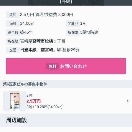
【外観】
2.5万円 管理/共益費 2,000円
賃料
34.00㎡
1R
面積
間取り
築46年
3階/3階建
築年数
所在階
宮崎県
宮崎市
松橋
１丁目
所在地
日豊本線
「
南宮崎
」駅 徒歩29分
交通
お問い合わせ
無料
第6匠家ビルの募集中物件
3階
2.5万円
3階 / 10.28坪(34.00㎡)
周辺施設