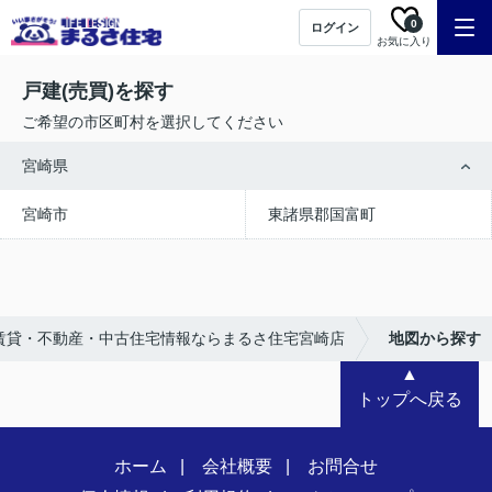
0
ログイン
お気に入り
戸建(売買)を探す
ご希望の市区町村を選択してください
宮崎県
宮崎市
東諸県郡国富町
賃貸・不動産・中古住宅情報ならまるさ住宅宮崎店
地図から探す
▲
トップへ戻る
ホーム
会社概要
お問合せ