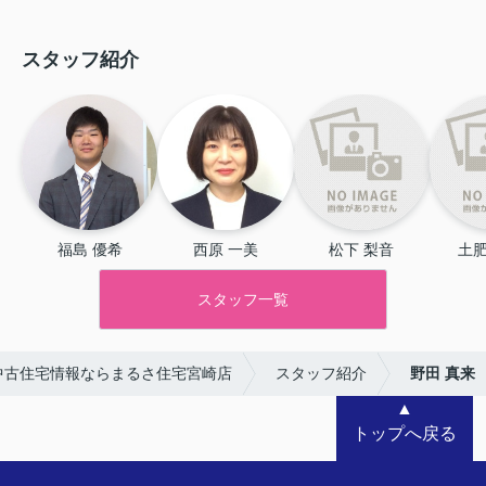
スタッフ紹介
福島 優希
西原 一美
松下 梨音
土肥
スタッフ一覧
中古住宅情報ならまるさ住宅宮崎店
スタッフ紹介
野田 真来
▲
トップへ戻る