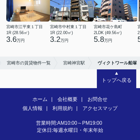
宮崎市江平東１丁目
宮崎市中村東１丁目
宮崎市花ケ島町
1R (28.56㎡)
1R (22.00㎡)
2LDK (49.56㎡)
2
3.6
3.2
5.8
万円
万円
万円
宮崎市の賃貸物件一覧
宮崎神宮駅
ヴィクトワール船塚
▲
トップへ戻る
ホーム
会社概要
お問合せ
個人情報
利用規約
アクセスマップ
営業時間:AM10:00～PM19:00
定休日:毎週水曜日・年末年始