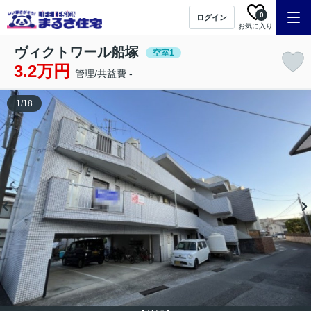
0
ログイン
お気に入り
ヴィクトワール船塚
空室1
3.2万円
管理/共益費 -
1
/
18