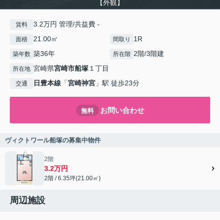
【外観】
3.2万円 管理/共益費 -
賃料
21.00㎡
1R
面積
間取り
築36年
2階/3階建
築年数
所在階
宮崎県
宮崎市
船塚
１丁目
所在地
日豊本線
「
宮崎神宮
」駅 徒歩23分
交通
お問い合わせ
無料
ヴィクトワール船塚の募集中物件
2階
3.2万円
2階 / 6.35坪(21.00㎡)
周辺施設