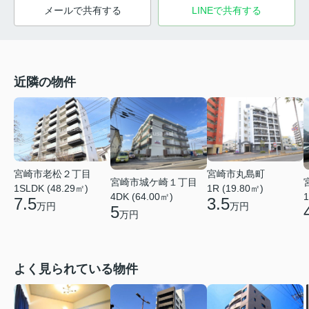
メールで共有する
LINEで共有する
近隣の物件
宮崎市丸島町
宮崎市老松２丁目
宮崎市城ケ崎１丁目
1R (19.80㎡)
1SLDK (48.29㎡)
4DK (64.00㎡)
1
3.5
7.5
万円
万円
5
万円
よく見られている物件