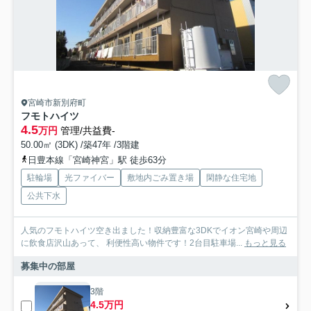
宮崎市新別府町
フモトハイツ
4.5
万円
管理/共益費-
50.00㎡ (3DK) /築47年 /3階建
日豊本線「宮崎神宮」駅 徒歩63分
駐輪場
光ファイバー
敷地内ごみ置き場
閑静な住宅地
公共下水
人気のフモトハイツ空き出ました！収納豊富な3DKでイオン宮崎や周辺
に飲食店沢山あって、 利便性高い物件です！2台目駐車場...
もっと見る
募集中の部屋
3階
4.5万円