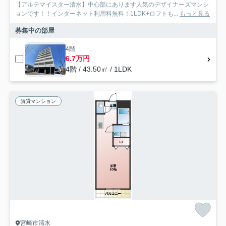
【アルテマイスター清水】中心部にあります人気のデザイナーズマンシ
ョンです！！インターネット利用料無料！1LDK+ロフトも...
もっと見る
募集中の部屋
4階
6.7万円
4階 / 43.50㎡ / 1LDK
賃貸マンション
宮崎市清水