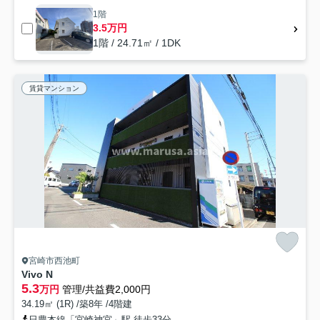
1階
3.5万円
1階 / 24.71㎡ / 1DK
賃貸マンション
宮崎市西池町
Vivo N
5.3
万円
管理/共益費2,000円
34.19㎡ (1R) /築8年 /4階建
日豊本線「宮崎神宮」駅 徒歩33分