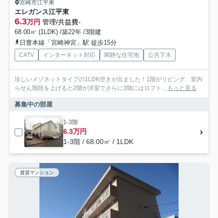
宮崎市江平東
エレガンス江平東
6.3
万円
管理/共益費-
68.00㎡ (1LDK) /築22年 /3階建
日豊本線「宮崎神宮」駅 徒歩15分
CATV
インターネット対応
閑静な住宅地
公共下水
珍しいメゾネットタイプの1LDK空きが出ました！1階がリビング、室内
らせん階段を上げると2階が洋室でさらに3階にはロフト...
もっと見る
募集中の部屋
1-3階
6.3万円
1-3階 / 68.00㎡ / 1LDK
賃貸マンション