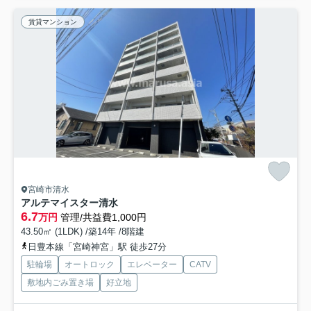
賃貸マンション
宮崎市清水
アルテマイスター清水
6.7
万円
管理/共益費1,000円
43.50㎡ (1LDK) /築14年 /8階建
日豊本線「宮崎神宮」駅 徒歩27分
駐輪場
オートロック
エレベーター
CATV
敷地内ごみ置き場
好立地