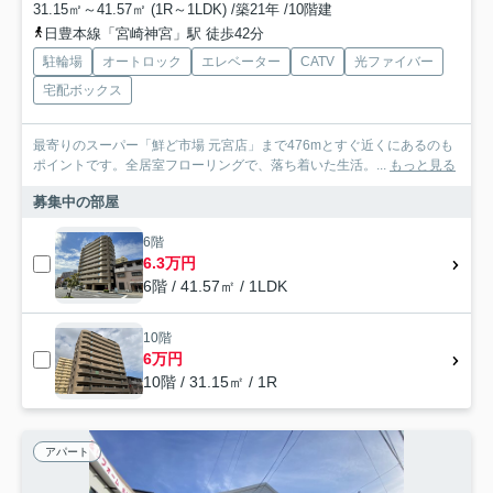
31.15㎡～41.57㎡ (1R～1LDK) /築21年 /10階建
日豊本線「宮崎神宮」駅 徒歩42分
駐輪場
オートロック
エレベーター
CATV
光ファイバー
宅配ボックス
最寄りのスーパー「鮮ど市場 元宮店」まで476mとすぐ近くにあるのも
ポイントです。全居室フローリングで、落ち着いた生活。...
もっと見る
募集中の部屋
6階
6.3万円
6階 / 41.57㎡ / 1LDK
10階
6万円
10階 / 31.15㎡ / 1R
アパート