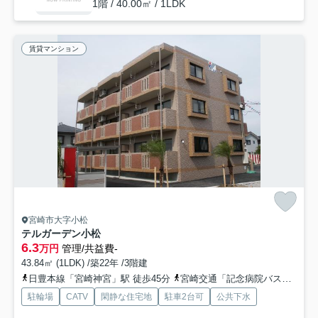
1階 / 40.00㎡ / 1LDK
賃貸マンション
宮崎市大字小松
テルガーデン小松
6.3
万円
管理/共益費-
43.84㎡ (1LDK) /築22年 /3階建
日豊本線「宮崎神宮」駅 徒歩45分
宮崎交通「記念病院バス停」バス停下車 徒歩5分
駐輪場
CATV
閑静な住宅地
駐車2台可
公共下水