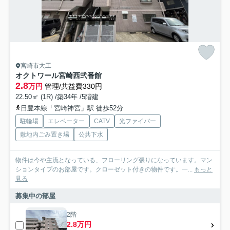
宮崎市大工
オクトワール宮崎西弐番館
2.8
万円
管理/共益費330円
22.50㎡ (1R) /築34年 /5階建
日豊本線「宮崎神宮」駅 徒歩52分
駐輪場
エレベーター
CATV
光ファイバー
敷地内ごみ置き場
公共下水
物件は今や主流となっている、フローリング張りになっています。マン
ションタイプのお部屋です。クローゼット付きの物件です。一...
もっと
見る
募集中の部屋
2階
2.8万円