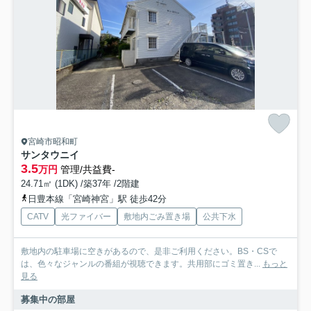
宮崎市昭和町
サンタウニイ
3.5
万円
管理/共益費-
24.71㎡ (1DK) /築37年 /2階建
日豊本線「宮崎神宮」駅 徒歩42分
CATV
光ファイバー
敷地内ごみ置き場
公共下水
敷地内の駐車場に空きがあるので、是非ご利用ください。BS・CSで
は、色々なジャンルの番組が視聴できます。共用部にゴミ置き...
もっと
見る
募集中の部屋