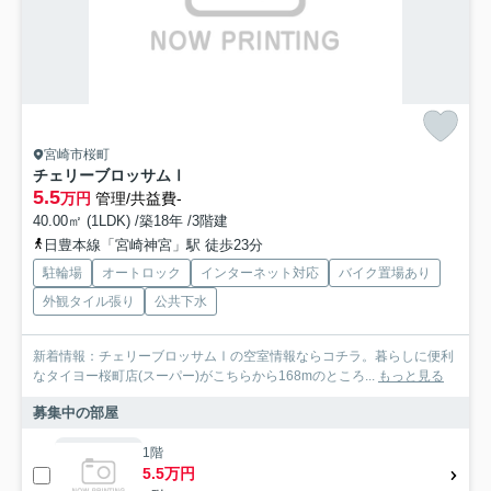
宮崎市桜町
チェリーブロッサムⅠ
5.5
万円
管理/共益費-
40.00㎡ (1LDK) /築18年 /3階建
日豊本線「宮崎神宮」駅 徒歩23分
駐輪場
オートロック
インターネット対応
バイク置場あり
外観タイル張り
公共下水
新着情報：チェリーブロッサムⅠの空室情報ならコチラ。暮らしに便利
なタイヨー桜町店(スーパー)がこちらから168mのところ...
もっと見る
募集中の部屋
1階
5.5万円