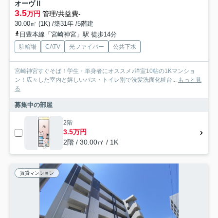
オーヴⅡ
3.5
万円
管理/共益費-
30.00㎡ (1K) /築31年 /5階建
日豊本線「宮崎神宮」駅 徒歩14分
駐輪場
CATV
光ファイバー
公共下水
宮崎神宮すぐそば！学生・単身者にオススメ♪洋室10帖の1Kマンショ
ン！広々した室内と嬉しいバス・トイレ別で洗髪洗面化粧台...
もっと見
る
募集中の部屋
2階
3.5万円
2階 / 30.00㎡ / 1K
賃貸マンション