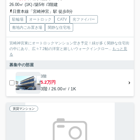
26.00㎡ (1K) /築5年 /3階建
日豊本線「宮崎神宮」駅 徒歩8分
駐輪場
オートロック
CATV
光ファイバー
敷地内ごみ置き場
閑静な住宅地
宮崎神宮東にオートロックマンション空き予定！緑が多く閑静な住宅街
の中にあり、広々7.2帖の洋室と嬉しいウォークインクロー...
もっと見
る
募集中の部屋
3階
5.2万円
3階 / 26.00㎡ / 1K
賃貸マンション