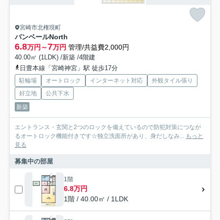
宮崎市北権現町
バンベールNorth
6.8
7
万円～
万円
管理/共益費2,000円
40.00㎡ (1LDK) /新築 /4階建
日豊本線「宮崎神宮」駅 徒歩17分
駐輪場
オートロック
インターネット対応
外観タイル張り
好立地
公共下水
新築
エントランス・玄関と2つのロックを備えているので防犯対策につなが
るオートロック機能付きです☆独立洗面所があり、身だしなみ...
もっと
見る
募集中の部屋
1階
6.8万円
1階 / 40.00㎡ / 1LDK