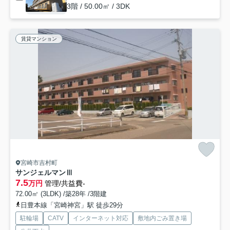
3階 / 50.00㎡ / 3DK
賃貸マンション
宮崎市吉村町
サンジェルマンⅢ
7.5
万円
管理/共益費-
72.00㎡ (3LDK) /築28年 /3階建
日豊本線「宮崎神宮」駅 徒歩29分
駐輪場
CATV
インターネット対応
敷地内ごみ置き場