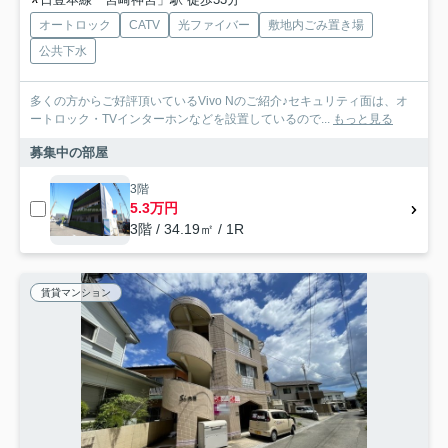
オートロック
CATV
光ファイバー
敷地内ごみ置き場
公共下水
多くの方からご好評頂いているVivo Nのご紹介♪セキュリティ面は、オ
ートロック・TVインターホンなどを設置しているので...
もっと見る
募集中の部屋
3階
5.3万円
3階 / 34.19㎡ / 1R
賃貸マンション