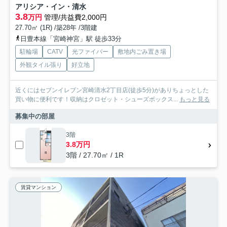
アリシア・イン・清水
3.8
万円
管理/共益費2,000円
27.70㎡ (1R) /築28年 /3階建
日豊本線「宮崎神宮」駅 徒歩33分
駐輪場
CATV
光ファイバー
敷地内ごみ置き場
外観タイル張り
好立地
近くにはセブンイレブン宮崎清水2丁目店(徒歩5分)がありちょっとした
買い物に便利です！収納はクロゼット・シューズボックス...
もっと見る
募集中の部屋
3階
3.8万円
3階 / 27.70㎡ / 1R
賃貸マンション