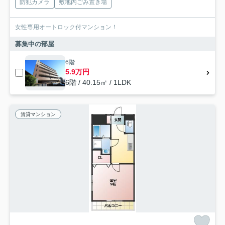
防犯カメラ
敷地内ごみ置き場
女性専用オートロック付マンション！
募集中の部屋
6階
5.9万円
6階 / 40.15㎡ / 1LDK
賃貸マンション