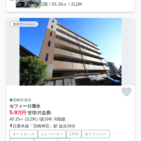
1階 / 55.26㎡ / 2LDK
賃貸マンション
宮崎市清水
セフィーロ清水
5.9
万円
管理/共益費-
40.15㎡ (1LDK) /築19年 /6階建
日豊本線「宮崎神宮」駅 徒歩34分
オートロック
エレベーター
CATV
光ファイバー