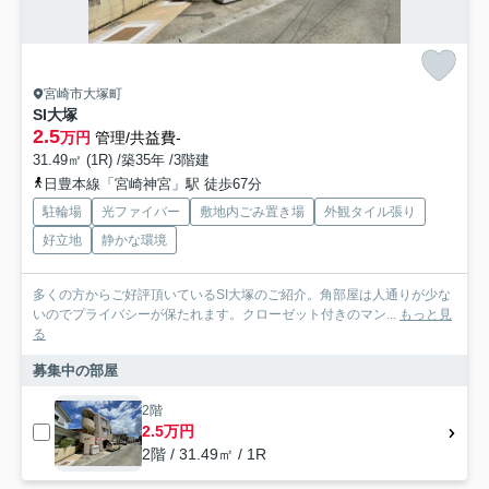
宮崎市大塚町
SI大塚
2.5
万円
管理/共益費-
31.49㎡ (1R) /築35年 /3階建
日豊本線「宮崎神宮」駅 徒歩67分
駐輪場
光ファイバー
敷地内ごみ置き場
外観タイル張り
好立地
静かな環境
多くの方からご好評頂いているSI大塚のご紹介。角部屋は人通りが少な
いのでプライバシーが保たれます。クローゼット付きのマン...
もっと見
る
募集中の部屋
2階
2.5万円
2階 / 31.49㎡ / 1R