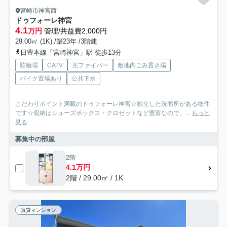
宮崎市神宮西
ドゥフォーレ神宮
4.1
万円
管理/共益費2,000円
29.00㎡ (1K) /築23年 /3階建
日豊本線「宮崎神宮」駅 徒歩13分
駐輪場
CATV
光ファイバー
敷地内ごみ置き場
バイク置場あり
公共下水
こだわりポイント満載のドゥフォーレ神宮☆独立した洗面所がある物件
です☆収納はシューズボックス・クロゼットなど豊富なので、...
もっと
見る
募集中の部屋
2階
4.1万円
2階 / 29.00㎡ / 1K
賃貸マンション