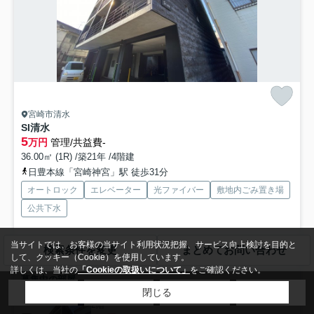
宮崎市清水
SI清水
5
万円
管理/共益費-
36.00㎡ (1R) /築21年 /4階建
日豊本線「宮崎神宮」駅 徒歩31分
オートロック
エレベーター
光ファイバー
敷地内ごみ置き場
公共下水
「SI清水」：宮崎市エリアの新居にピッタリ。マックスバリュ 橘通西店
当サイトでは、お客様の当サイト利用状況把握、サービス向上検討を目的と
検索条件を変更
まとめてお問い合わせ
まで344mです。普段からパソコンを使う方にオススメ...
もっと見る
して、クッキー（Cookie）を使用しています。
詳しくは、当社の
「Cookieの取扱いについて」
をご確認ください。
募集中の部屋
閉じる
2階