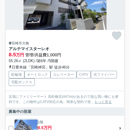
宮崎市大橋
アルテマイスターレオ
8.5
万円
管理/共益費1,000円
55.26㎡ (2LDK) /築6年 /5階建
日豊本線「宮崎神宮」駅 徒歩46分
駐輪場
オートロック
エレベーター
CATV
光ファイバー
宅配ボックス
近場にファミリーマート 高松橋店(447m)があるので急な買い物にも便
利です。この物件はCATV対応の為、簡単な契約で視...
もっと見る
募集中の部屋
1階
8.5万円