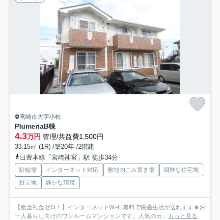
宮崎市大字小松
PlumeriaB棟
4.3
万円
管理/共益費1,500円
33.15㎡ (1R) /築20年 /2階建
日豊本線「宮崎神宮」駅 徒歩34分
駐輪場
インターネット対応
敷地内ごみ置き場
閑静な住宅地
好立地
静かな環境
【敷金礼金ゼロ！】インターネットWi-Fi無料で快適生活が送れます★お
一人暮らし向けのワンルームマンションです。人気のカ...
もっと見る