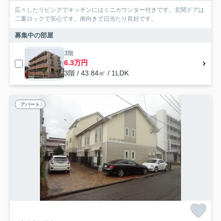
広々したリビングでキッチンにはミニカウンター付きです。玄関ドアは
二重ロックで安心です。南向きで日当たり良好です。
募集中の部屋
3階
6.3万円
3階 / 43.84㎡ / 1LDK
アパート