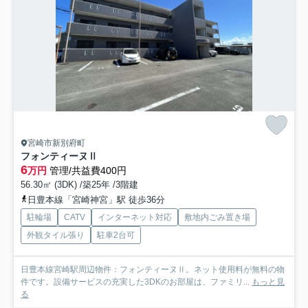
宮崎市新別府町
フォンティーヌⅡ
6
万円
管理/共益費400円
56.30㎡ (3DK) /築25年 /3階建
日豊本線「宮崎神宮」駅 徒歩36分
駐輪場
CATV
インターネット対応
敷地内ごみ置き場
外観タイル張り
駐車2台可
日豊本線宮崎駅周辺物件：フォンティーヌⅡ。ネット使用料が無料の物
件です。設備サービスの充実した3DKのお部屋は、ファミリ...
もっと見
る