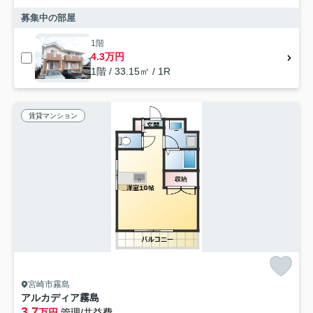
募集中の部屋
1階
4.3万円
1階 / 33.15㎡ / 1R
賃貸マンション
宮崎市霧島
アルカディア霧島
3.7
万円
管理/共益費-