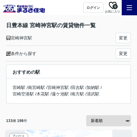
0
ログイン
お気に入り
日豊本線 宮崎神宮駅の賃貸物件一覧
宮崎神宮駅
変更
条件から探す
変更
おすすめの駅
宮崎駅
/
南宮崎駅
/
宮崎神宮駅
/
田吉駅
/
加納駅
/
宮崎空港駅
/
木花駅
/
蓮ケ池駅
/
南方駅
/
清武駅
133
棟
198
件
アパート