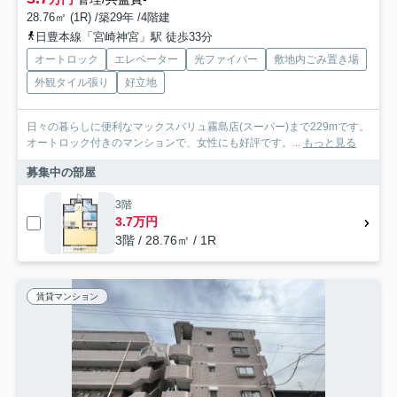
28.76㎡ (1R) /築29年 /4階建
日豊本線「宮崎神宮」駅 徒歩33分
オートロック
エレベーター
光ファイバー
敷地内ごみ置き場
外観タイル張り
好立地
日々の暮らしに便利なマックスバリュ霧島店(スーパー)まで229mです。
オートロック付きのマンションで、女性にも好評です。...
もっと見る
募集中の部屋
3階
3.7万円
3階 / 28.76㎡ / 1R
賃貸マンション