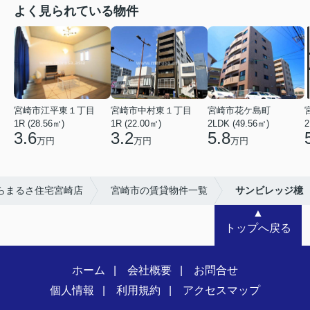
よく見られている物件
宮崎市江平東１丁目
宮崎市中村東１丁目
宮崎市花ケ島町
1R (28.56㎡)
1R (22.00㎡)
2LDK (49.56㎡)
2
3.6
3.2
5.8
万円
万円
万円
らまるさ住宅宮崎店
宮崎市の賃貸物件一覧
サンビレッジ檍
▲
トップへ戻る
ホーム
会社概要
お問合せ
個人情報
利用規約
アクセスマップ