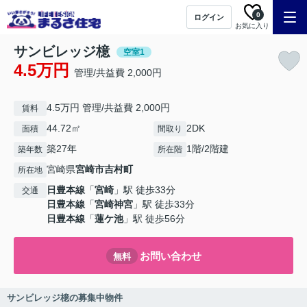
0
ログイン
お気に入り
サンビレッジ檍
空室1
4.5万円
管理/共益費 2,000円
4.5万円 管理/共益費 2,000円
賃料
44.72㎡
2DK
面積
間取り
築27年
1階/2階建
築年数
所在階
宮崎県
宮崎市
吉村町
所在地
日豊本線
「
宮崎
」駅 徒歩33分
交通
日豊本線
「
宮崎神宮
」駅 徒歩33分
日豊本線
「
蓮ケ池
」駅 徒歩56分
お問い合わせ
無料
サンビレッジ檍の募集中物件