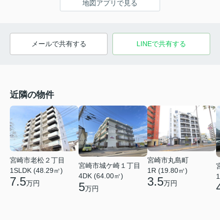
地図アプリで見る
メールで共有する
LINEで共有する
近隣の物件
宮崎市丸島町
宮崎市老松２丁目
宮崎市城ケ崎１丁目
1R (19.80㎡)
1SLDK (48.29㎡)
4DK (64.00㎡)
1
3.5
7.5
万円
万円
5
万円