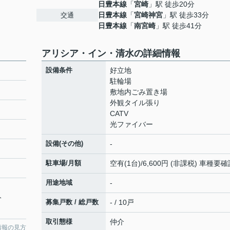
日豊本線
「
宮崎
」駅 徒歩20分
日豊本線
「
宮崎神宮
」駅 徒歩33分
交通
日豊本線
「
南宮崎
」駅 徒歩41分
アリシア・イン・清水の詳細情報
設備条件
好立地
駐輪場
敷地内ごみ置き場
外観タイル張り
CATV
光ファイバー
設備(その他)
-
駐車場/月額
空有(1台)/6,600円 (非課税) 車種要
用途地域
-
分
募集戸数 / 総戸数
- / 10戸
取引態様
仲介
情報の見方