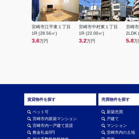
宮崎市江平東１丁目
宮崎市中村東１丁目
宮崎市
1R (28.56㎡)
1R (22.00㎡)
2LDK 
3.6
3.2
5.8
万円
万円
万
賃貸物件を探す
売買物件を探す
ペット可
新築売買
宮崎市内新築マンション
戸建て
宮崎市内一戸建て賃貸
マンション
敷金礼金0円
宮崎市内の土地