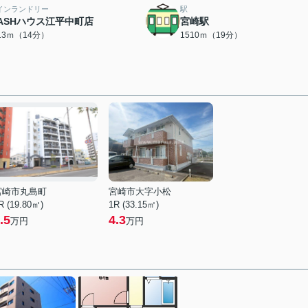
インランドリー
駅
ASHハウス江平中町店
宮崎駅
113ｍ（14分）
1510ｍ（19分）
宮崎市丸島町
宮崎市大字小松
R (19.80㎡)
1R (33.15㎡)
.5
4.3
万円
万円