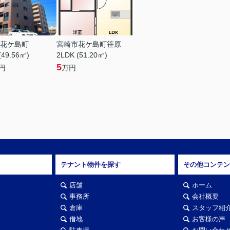
花ケ島町
宮崎市花ケ島町笹原
(49.56㎡)
2LDK (51.20㎡)
5
円
万円
テナント物件を探す
その他コンテン
店舗
ホーム
事務所
会社概要
倉庫
スタッフ紹
借地
お客様の声