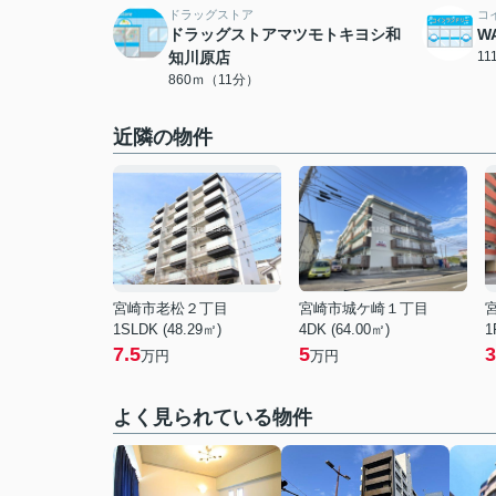
ドラッグストア
コ
ドラッグストアマツモトキヨシ和
W
知川原店
1
860ｍ（11分）
近隣の物件
宮崎市老松２丁目
宮崎市城ケ崎１丁目
1SLDK (48.29㎡)
4DK (64.00㎡)
1
7.5
5
3
万円
万円
よく見られている物件