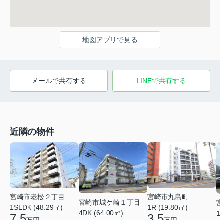
地図アプリで見る
メールで共有する
LINEで共有する
近隣の物件
宮崎市丸島町
宮崎市老松２丁目
宮崎市城ケ崎１丁目
1R (19.80㎡)
1SLDK (48.29㎡)
4DK (64.00㎡)
1
3.5
7.5
万円
万円