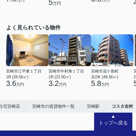
5
万円
よく見られている物件
宮崎市江平東１丁目
宮崎市中村東１丁目
宮崎市花ケ島町
1R (28.56㎡)
1R (22.00㎡)
2LDK (49.56㎡)
2
3.6
3.2
5.8
万円
万円
万円
住宅宮崎店
宮崎市の賃貸物件一覧
宮崎駅
コスタ吉村
▲
トップへ戻る