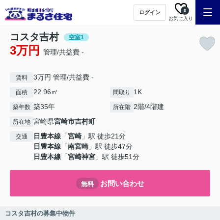
0
ログイン
お気に入り
コスタ吉村
空室1
3万円
管理/共益費 -
3万円 管理/共益費 -
賃料
22.96㎡
1K
面積
間取り
築35年
2階/4階建
築年数
所在階
宮崎県
宮崎市
吉村町
所在地
日豊本線
「
宮崎
」駅 徒歩21分
交通
日豊本線
「
南宮崎
」駅 徒歩47分
日豊本線
「
宮崎神宮
」駅 徒歩51分
お問い合わせ
無料
コスタ吉村の募集中物件