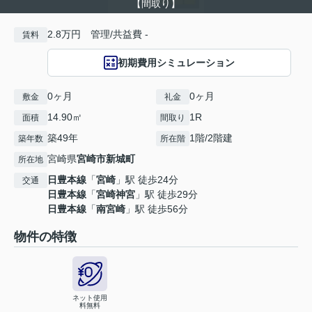
【間取り】
2.8万円 管理/共益費 -
賃料
初期費用シミュレーション
0ヶ月
0ヶ月
敷金
礼金
14.90㎡
1R
面積
間取り
築49年
1階/2階建
築年数
所在階
宮崎県
宮崎市
新城町
所在地
日豊本線
「
宮崎
」駅 徒歩24分
交通
日豊本線
「
宮崎神宮
」駅 徒歩29分
日豊本線
「
南宮崎
」駅 徒歩56分
物件の特徴
ネット使用
料無料