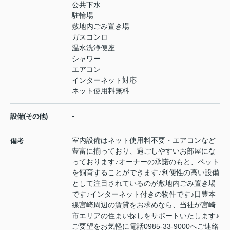
公共下水
駐輪場
敷地内ごみ置き場
ガスコンロ
温水洗浄便座
シャワー
エアコン
インターネット対応
ネット使用料無料
-
設備(その他)
室内設備はネット使用料不要・エアコンなど
備考
豊富に揃っており、過ごしやすいお部屋にな
っております♪オーナーの承諾のもと、ペット
を飼育することができます♪利便性の高い設備
として注目されているのが敷地内ごみ置き場
です♪インターネット付きの物件です♪日豊本
線宮崎周辺の賃貸をお求めなら、当社が宮崎
市エリアの住まい探しをサポートいたします♪
ご要望をお気軽に電話0985-33-9000へご連絡