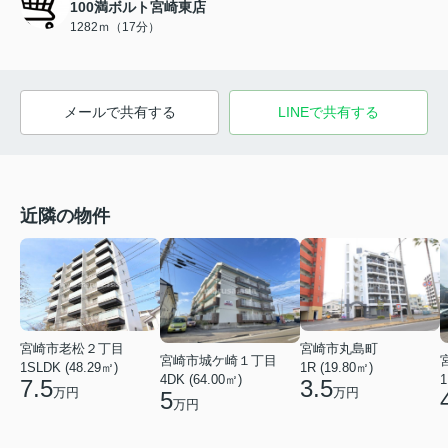
100満ボルト宮崎東店
1282ｍ（17分）
メールで共有する
LINEで共有する
近隣の物件
宮崎市丸島町
宮崎市老松２丁目
宮崎市城ケ崎１丁目
1R (19.80㎡)
1SLDK (48.29㎡)
4DK (64.00㎡)
1
3.5
7.5
万円
万円
5
万円