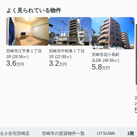
よく見られている物件
宮崎市中村東１丁目
宮崎市江平東１丁目
宮崎市花ケ島町
1R (22.00㎡)
1R (28.56㎡)
2LDK (49.56㎡)
3.2
3.6
万円
万円
5.8
万円
2
るさ住宅宮崎店
宮崎市の賃貸物件一覧
UTSUWA
1階