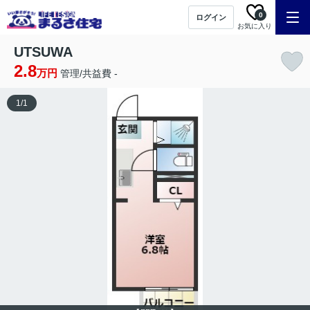
0
ログイン
お気に入り
UTSUWA
2.8
万円
管理/共益費 -
1
/
1