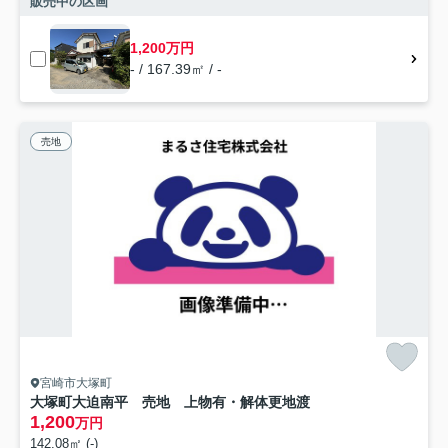
販売中の区画
1,200万円
- / 167.39㎡ / -
売地
宮崎市大塚町
大塚町大迫南平 売地 上物有・解体更地渡
1,200
万円
142.08㎡ (-)