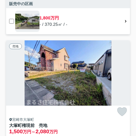
販売中の区画
1,800万円
- / 370.25㎡ / -
売地
宮崎市大塚町
大塚町権現前 売地
1,500
2,080
万円～
万円