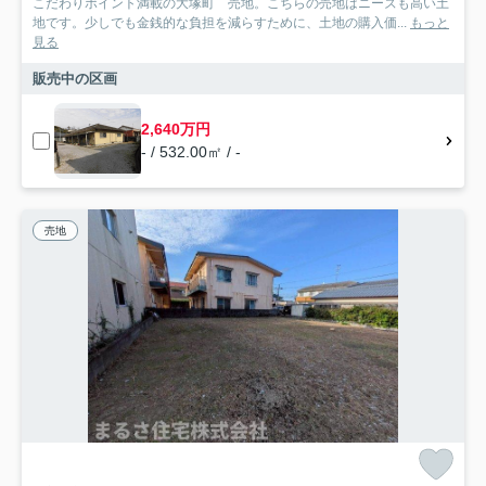
こだわりポイント満載の大塚町 売地。こちらの売地はニーズも高い土
地です。少しでも金銭的な負担を減らすために、土地の購入価...
もっと
見る
販売中の区画
2,640万円
- / 532.00㎡ / -
売地