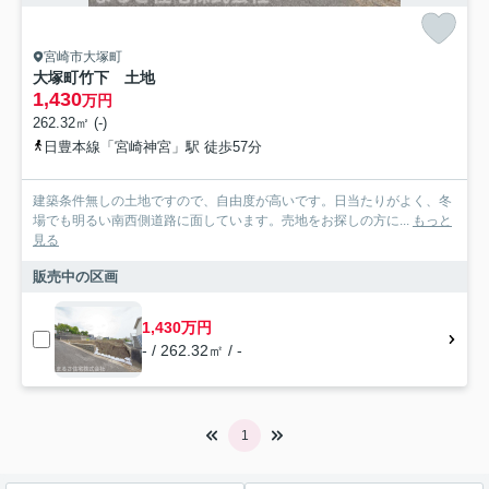
宮崎市大塚町
大塚町竹下 土地
1,430
万円
262.32㎡ (-)
日豊本線「宮崎神宮」駅 徒歩57分
建築条件無しの土地ですので、自由度が高いです。日当たりがよく、冬
場でも明るい南西側道路に面しています。売地をお探しの方に...
もっと
見る
販売中の区画
1,430万円
- / 262.32㎡ / -
1