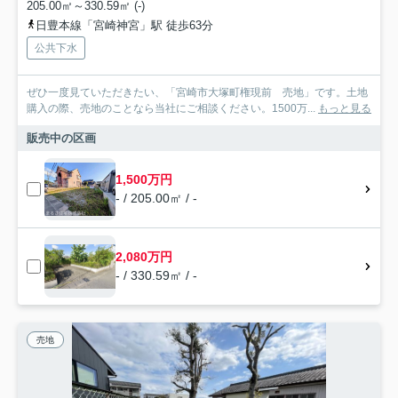
205.00㎡～330.59㎡ (-)
日豊本線「宮崎神宮」駅 徒歩63分
公共下水
ぜひ一度見ていただきたい、「宮崎市大塚町権現前 売地」です。土地
購入の際、売地のことなら当社にご相談ください。1500万...
もっと見る
販売中の区画
1,500万円
- / 205.00㎡ / -
2,080万円
- / 330.59㎡ / -
売地