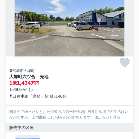
宮崎市大塚町
大塚町六ツ合 売地
1
1,434
億
万円
1549.60㎡ (-)
日豊本線「宮崎」駅 徒歩46分
開放的でゆったりとした街並みの第一種低層住居専用地域での生活はい
かがですか。土地面積は1549.6㎡(公簿)あります。価...
もっと見る
販売中の区画