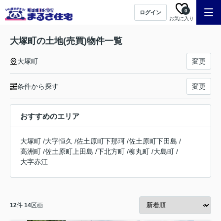
0
ログイン
お気に入り
大塚町の土地(売買)物件一覧
大塚町
変更
条件から探す
変更
おすすめのエリア
大塚町
/
大字恒久
/
佐土原町下那珂
/
佐土原町下田島
/
高洲町
/
佐土原町上田島
/
下北方町
/
柳丸町
/
大島町
/
大字赤江
12
件
14
区画