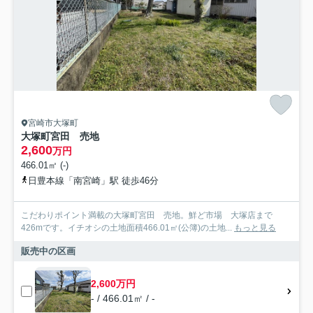
宮崎市大塚町
大塚町宮田 売地
2,600
万円
466.01㎡ (-)
日豊本線「南宮崎」駅 徒歩46分
こだわりポイント満載の大塚町宮田 売地。鮮ど市場 大塚店まで
426mです。イチオシの土地面積466.01㎡(公簿)の土地...
もっと見る
販売中の区画
2,600万円
- / 466.01㎡ / -