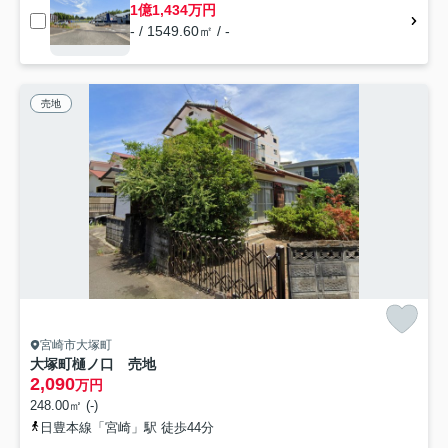
1億1,434万円
- / 1549.60㎡ / -
売地
宮崎市大塚町
大塚町樋ノ口 売地
2,090
万円
248.00㎡ (-)
日豊本線「宮崎」駅 徒歩44分