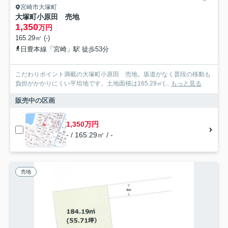
宮崎市大塚町
大塚町小原田 売地
1,350
万円
165.29㎡ (-)
日豊本線「宮崎」駅 徒歩53分
こだわりポイント満載の大塚町小原田 売地。坂道がなく普段の移動も
負担がかかりにくい平坦地です。土地面積は165.29㎡(...
もっと見る
販売中の区画
1,350万円
- / 165.29㎡ / -
売地