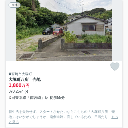
売地
宮崎市大塚町
大塚町八所 売地
1,800
万円
370.25㎡ (-)
日豊本線「南宮崎」駅 徒歩55分
新生活を失敗せず、スタートさせたいならこちらの「大塚町八所 売
地」はいかがでしょうか。南側道路に面しているため、日当たり...
もっ
と見る