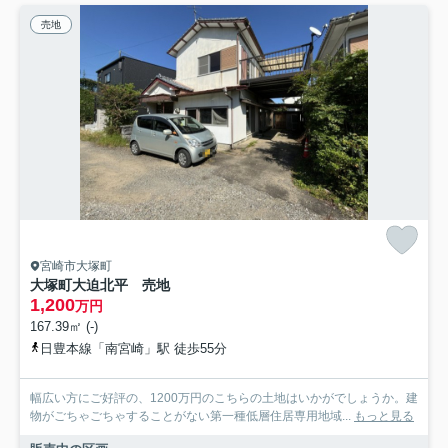
売地
宮崎市大塚町
大塚町大迫北平 売地
1,200
万円
167.39㎡ (-)
日豊本線「南宮崎」駅 徒歩55分
幅広い方にご好評の、1200万円のこちらの土地はいかがでしょうか。建
物がごちゃごちゃすることがない第一種低層住居専用地域...
もっと見る