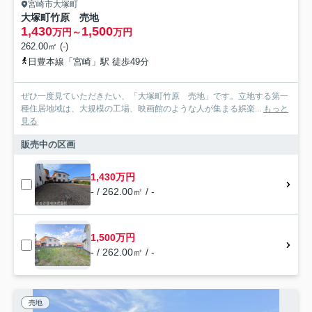
宮崎市大塚町
大塚町竹原 売地
1,430
1,500
万円～
万円
262.00㎡ (-)
日豊本線「宮崎」駅 徒歩49分
ぜひ一度見ていただきたい、「大塚町竹原 売地」です。立地する第一
種住居地域は、大規模の工場、映画館のような人が集まる娯楽...
もっと
見る
販売中の区画
1,430万円
- / 262.00㎡ / -
1,500万円
- / 262.00㎡ / -
売地