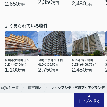
2,350
4
2,480
2,850
万円
万円
万円
よく見られている物件
宮崎市大島町笹原
宮崎市京塚１丁目
宮崎市出来島町
3LDK (67.50㎡)
4LDK (88.55㎡)
3LDK (6498.75㎡)
3
1,100
2,750
2,480
万円
万円
万円
売買)物件一覧
南宮崎駅
レクシアシティ宮崎アクアグランデ
▲
トップへ戻る