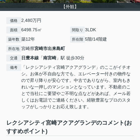
【外観】
2,480万円
価格
6498.75㎡
3LDK
面積
間取り
築12年
5階/14階建
築年数
所在階
宮崎県
宮崎市
出来島町
所在地
日豊本線
「
南宮崎
」駅 徒歩30分
交通
「レクシアシティ宮崎アクアグランデ」のここがイチオ
備考
シ。お体が不自由な方でも、エレベーター付きの物件な
ので昇り降りが安心です。中古でありながら、室内もき
れいな一押しのマンションとなっています。不動産のこ
とで当社にご要望やご不明な点などがあれば、メール若
しくはお電話でご連絡ください。経験豊富なプロのスタ
ッフがしっかりとお応え致します。
レクシアシティ宮崎アクアグランデのコメント(お
すすめポイント)