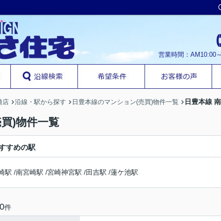
営業時間：AM10:00
日豊本線 
崎店
沿線・駅から探す
日豊本線のマンション(売買)物件一覧
買)物件一覧
すすめの駅
崎駅
/
南宮崎駅
/
宮崎神宮駅
/
田吉駅
/
蓮ケ池駅
0
件