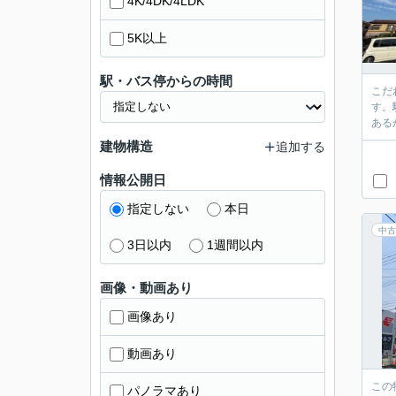
4K/4DK/4LDK
5K以上
駅・バス停からの時間
こだ
す。
ある
建物構造
追加する
情報公開日
指定しない
本日
中古
3日以内
1週間以内
画像・動画あり
画像あり
動画あり
この
パノラマあり