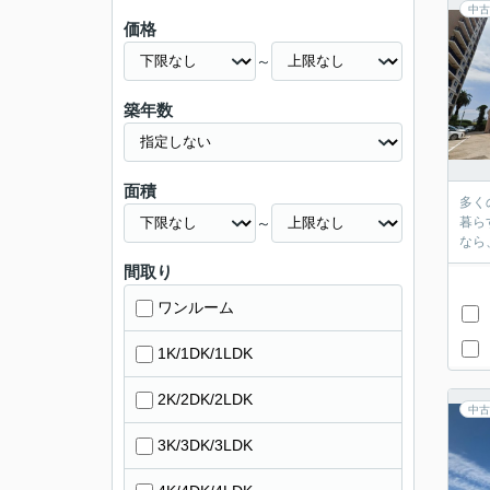
中古
価格
～
築年数
面積
多く
～
暮ら
なら
間取り
ワンルーム
1K/1DK/1LDK
2K/2DK/2LDK
中古
3K/3DK/3LDK