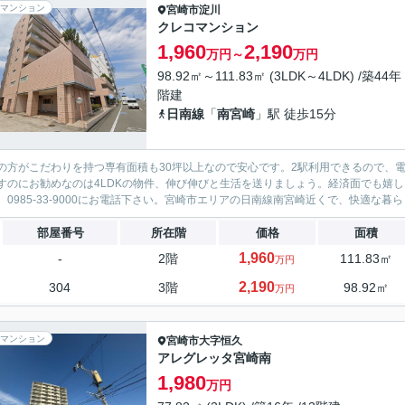
マンション
宮崎市
淀川
クレコマンション
1,960
2,190
万円～
万円
98.92㎡～111.83㎡ (3LDK～4LDK) /築44年 
階建
日南線
「
南宮崎
」駅 徒歩15分
の方がこだわりを持つ専有面積も30坪以上なので安心です。2駅利用できるので、
すのにお勧めなのは4LDKの物件、伸び伸びと生活を送りましょう。経済面でも嬉し
、0985-33-9000にお電話下さい。宮崎市エリアの日南線南宮崎近くで、快適な暮ら
部屋番号
所在階
価格
面積
1,960
-
2階
111.83㎡
万円
2,190
304
3階
98.92㎡
万円
マンション
宮崎市
大字恒久
アレグレッタ宮崎南
1,980
万円