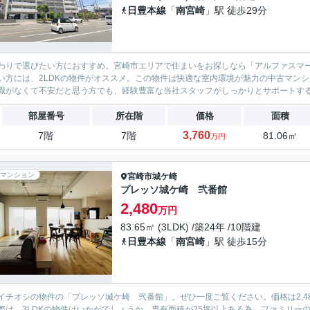
日豊本線
「
南宮崎
」駅 徒歩29分
わりで選びたい方におすすめ。宮崎市エリアで住まいをお探しなら「アルファスマート
い方には、2LDKの物件がオススメ。この物件は快適な室内環境が魅力の中古マン
識がなくて不安だと思う方でも、経験豊富な当社スタッフがしっかりとサポートす
部屋番号
所在階
価格
面積
3,760
7階
7階
81.06㎡
万円
マンション
宮崎市
城ケ崎
プレッソ城ケ崎 弐番館
2,480
万円
83.65㎡ (3LDK) /築24年 /10階建
日豊本線
「
南宮崎
」駅 徒歩15分
イチオシの物件の「プレッソ城ケ崎 弐番館」。ぜひ一度ご覧ください。価格は2,4
際は、3LDKの物件はいかがでしょうか。専有面積が25坪以上ある為、ファミリー