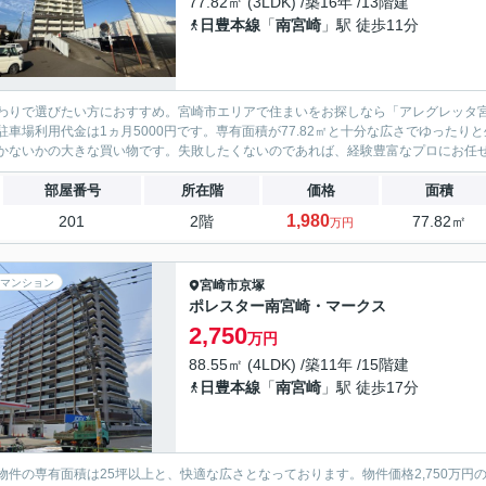
77.82㎡ (3LDK) /築16年 /13階建
日豊本線
「
南宮崎
」駅 徒歩11分
わりで選びたい方におすすめ。宮崎市エリアで住まいをお探しなら「アレグレッタ宮
駐車場利用代金は1ヵ月5000円です。専有面積が77.82㎡と十分な広さでゆった
かないかの大きな買い物です。失敗したくないのであれば、経験豊富なプロにお任せく
部屋番号
所在階
価格
面積
1,980
201
2階
77.82㎡
万円
マンション
宮崎市
京塚
ポレスター南宮崎・マークス
2,750
万円
88.55㎡ (4LDK) /築11年 /15階建
日豊本線
「
南宮崎
」駅 徒歩17分
物件の専有面積は25坪以上と、快適な広さとなっております。物件価格2,750万円