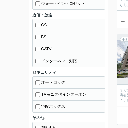
ウォークインクロゼット
なら
通信・放送
CS
BS
中古
CATV
インターネット対応
セキュリティ
オートロック
すぐ
TVモニタ付インターホン
専有
く、
宅配ボックス
その他
2階以上