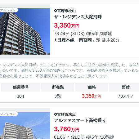
マンション
宮崎市
松山
ザ・レジデンス大淀河畔
3,350
万円
73.44㎡ (3LDK) /築5年 /3階建
日豊本線
「
南宮崎
」駅 徒歩20分
・レジデンス大淀河畔」のここがイチオシ。暮らしに役立つ設備の充実した、令和3
が高いです。価格が3,350万円の物件はこちらです。不動産の購入を検討している
産会社を選ぶことで、不動産購入を成功させることに繋がります。
部屋番号
所在階
価格
面積
3,350
304
3階
73.44㎡
万円
マンション
宮崎市
末広
アルファスマート高松通り
3,760
万円
81.06㎡ (2LDK) /築5年 /10階建