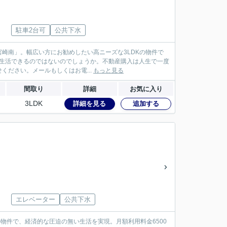
駐車2台可
公共下水
崎南」。幅広い方にお勧めしたい高ニーズな3LDKの物件で
りと生活できるのではないのでしょうか。不動産購入は人生で一度
ださい。メールもしくはお電...
もっと見る
間取り
詳細
お気に入り
3LDK
詳細を見る
追加する
エレベーター
公共下水
の物件で、経済的な圧迫の無い生活を実現。月額利用料金6500