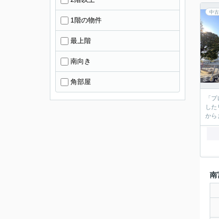
中古
1階の物件
最上階
南向き
角部屋
「プ
した
から
南