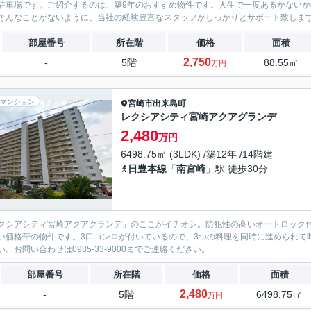
駐車場です。ご紹介するのは、築9年のおすすめ物件です。人生で一度あるかない
そんなことがないように、当社の経験豊富なスタッフがしっかりとサポート致しま
部屋番号
所在階
価格
面積
2,750
-
5階
88.55㎡
万円
マンション
宮崎市
出来島町
レクシアシティ宮崎アクアグランデ
2,480
万円
6498.75㎡ (3LDK) /築12年 /14階建
日豊本線
「
南宮崎
」駅 徒歩30分
クシアシティ宮崎アクアグランデ」のここがイチオシ。防犯性の高いオートロック付き
い価格帯の物件です。3口コンロが付いているので、3つの料理を同時に進められて
い。お問い合わせは0985-33-9000までご連絡ください。
部屋番号
所在階
価格
面積
2,480
-
5階
6498.75㎡
万円