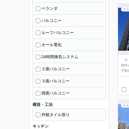
ベランダ
中古
バルコニー
ルーフバルコニー
オール電化
24時間換気システム
「ザ
便性
２面バルコニー
不動
３面バルコニー
両面バルコニー
構造・工法
中古
外観タイル張り
キッチン