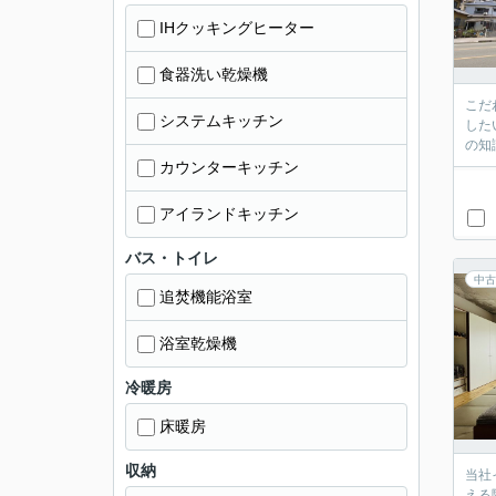
IHクッキングヒーター
食器洗い乾燥機
こだ
システムキッチン
した
の知
カウンターキッチン
アイランドキッチン
バス・トイレ
中古
追焚機能浴室
浴室乾燥機
冷暖房
床暖房
収納
当社
える