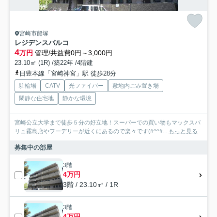
宮崎市船塚
レジデンスパルコ
4
万円
管理/共益費0円～3,000円
23.10㎡ (1R) /築22年 /4階建
日豊本線「宮崎神宮」駅 徒歩28分
駐輪場
CATV
光ファイバー
敷地内ごみ置き場
閑静な住宅地
静かな環境
宮崎公立大学まで徒歩５分の好立地！スーパーでの買い物もマックスバ
リュ霧島店やフーデリーが近くにあるので楽々です(#^^#...
もっと見る
募集中の部屋
3階
4万円
3階 / 23.10㎡ / 1R
3階
4万円