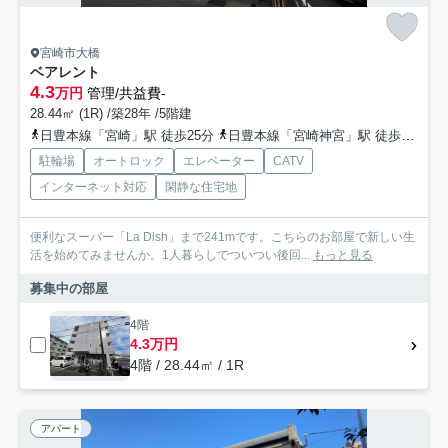
宮崎市大橋
ベアレント
4.3
万円
管理/共益費-
28.44㎡ (1R) /築28年 /5階建
日豊本線「宮崎」駅 徒歩25分
日豊本線「宮崎神宮」駅 徒歩37分
駐輪場
オートロック
エレベーター
CATV
インターネット対応
閑静な住宅地
便利なスーパー「La Dish」まで241mです。こちらのお部屋で新しい生
活を始めてみませんか。1人暮らしでついつい後回...
もっと見る
募集中の部屋
4階
4.3万円
4階 / 28.44㎡ / 1R
アパート