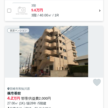
3階
5.6万円
3階 / 40.00㎡ / 1R
賃貸マンション
宮崎市和知川原
楓壱番館
4.2
万円
管理/共益費2,000円
27.00㎡ (1K) /築28年 /5階建