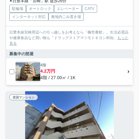
日豊本線「宮崎」駅 徒歩26分
駐輪場
オートロック
エレベーター
CATV
インターネット対応
敷地内ごみ置き場
日豊本線宮崎周辺への引っ越しをお考えなら「楓壱番館」。生活必需品
や健康食品など買い物も「ドラッグストアマツモトキヨシ和知...
もっと
見る
募集中の部屋
4階
4.2万円
4階 / 27.00㎡ / 1K
賃貸マンション