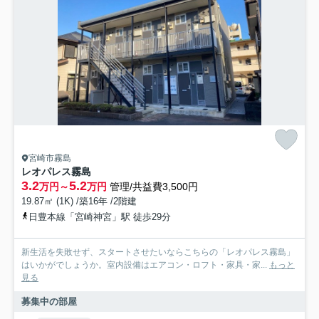
宮崎市霧島
レオパレス霧島
3.2
5.2
万円～
万円
管理/共益費3,500円
19.87㎡ (1K) /築16年 /2階建
日豊本線「宮崎神宮」駅 徒歩29分
新生活を失敗せず、スタートさせたいならこちらの「レオパレス霧島」
はいかがでしょうか。室内設備はエアコン・ロフト・家具・家...
もっと
見る
募集中の部屋