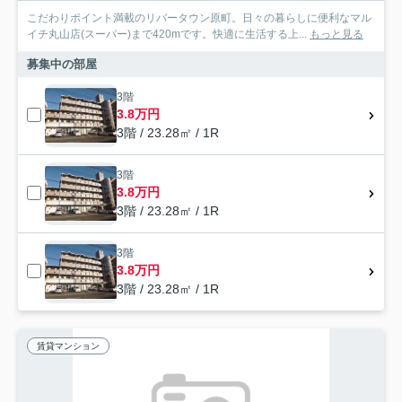
こだわりポイント満載のリバータウン原町。日々の暮らしに便利なマル
イチ丸山店(スーパー)まで420mです。快適に生活する上...
もっと見る
募集中の部屋
3階
3.8万円
3階 / 23.28㎡ / 1R
3階
3.8万円
3階 / 23.28㎡ / 1R
3階
3.8万円
3階 / 23.28㎡ / 1R
賃貸マンション