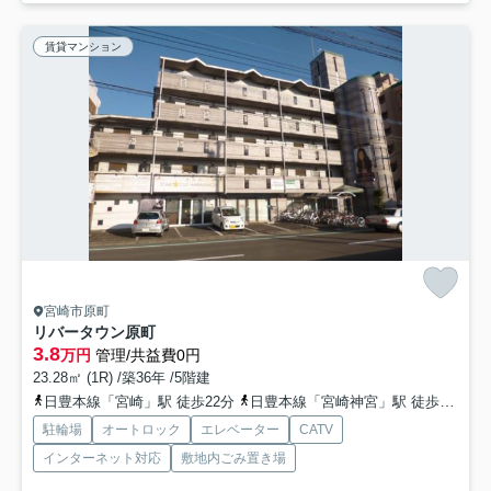
賃貸マンション
宮崎市原町
リバータウン原町
3.8
万円
管理/共益費0円
23.28㎡ (1R) /築36年 /5階建
日豊本線「宮崎」駅 徒歩22分
日豊本線「宮崎神宮」駅 徒歩26分
駐輪場
オートロック
エレベーター
CATV
インターネット対応
敷地内ごみ置き場