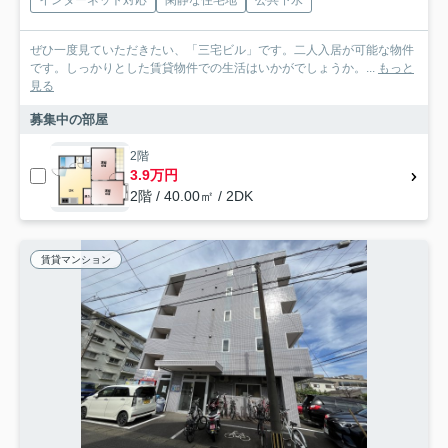
ぜひ一度見ていただきたい、「三宅ビル」です。二人入居が可能な物件
です。しっかりとした賃貸物件での生活はいかがでしょうか。...
もっと
見る
募集中の部屋
2階
3.9万円
2階 / 40.00㎡ / 2DK
賃貸マンション