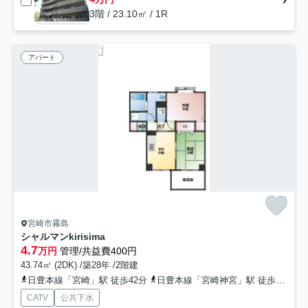
3階 / 23.10㎡ / 1R
アパート
宮崎市霧島
シャルマンkirisima
4.7
万円
管理/共益費400円
43.74㎡ (2DK) /築28年 /2階建
日豊本線「宮崎」駅 徒歩42分
日豊本線「宮崎神宮」駅 徒歩25分
CATV
公共下水