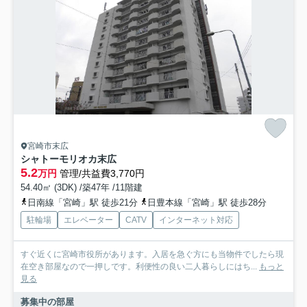
宮崎市末広
シャトーモリオカ末広
5.2
万円
管理/共益費3,770円
54.40㎡ (3DK) /築47年 /11階建
日南線「宮崎」駅 徒歩21分
日豊本線「宮崎」駅 徒歩28分
駐輪場
エレベーター
CATV
インターネット対応
すぐ近くに宮崎市役所があります。入居を急ぐ方にも当物件でしたら現
在空き部屋なので一押しです。利便性の良い二人暮らしにはち...
もっと
見る
募集中の部屋