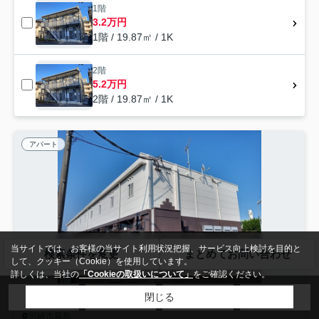
1階
3.2万円
1階 / 19.87㎡ / 1K
2階
5.2万円
2階 / 19.87㎡ / 1K
アパート
当サイトでは、お客様の当サイト利用状況把握、サービス向上検討を目的と
検索条件を変更
まとめてお問い合わせ
して、クッキー（Cookie）を使用しています。
詳しくは、当社の
「Cookieの取扱いについて」
をご確認ください。
閉じる
宮崎市霧島