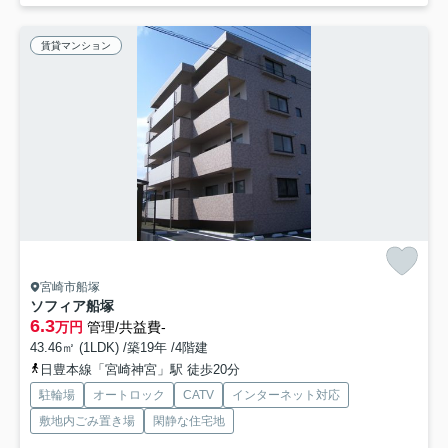
賃貸マンション
宮崎市船塚
ソフィア船塚
6.3
万円
管理/共益費-
43.46㎡ (1LDK) /築19年 /4階建
日豊本線「宮崎神宮」駅 徒歩20分
駐輪場
オートロック
CATV
インターネット対応
敷地内ごみ置き場
閑静な住宅地