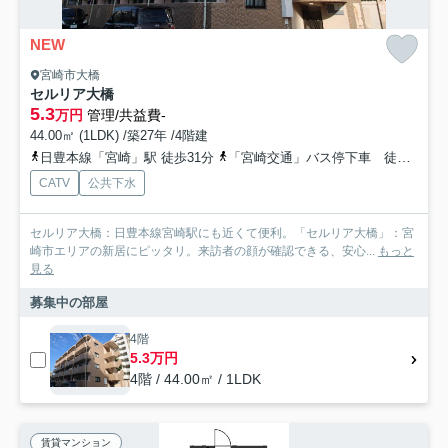
NEW
宮崎市大橋
セルリア大橋
5.3
万円
管理/共益費-
44.00㎡ (1LDK) /築27年 /4階建
日豊本線「宮崎」駅 徒歩31分
「宮崎交通」バス停下車 徒歩2分
CATV
公共下水
セルリア大橋：日豊本線宮崎駅にも近くて便利。「セルリア大橋」：宮
崎市エリアの新居にピッタリ。来訪者の顔が確認できる、安心...
もっと
見る
募集中の部屋
4階
5.3万円
4階 / 44.00㎡ / 1LDK
賃貸マンション