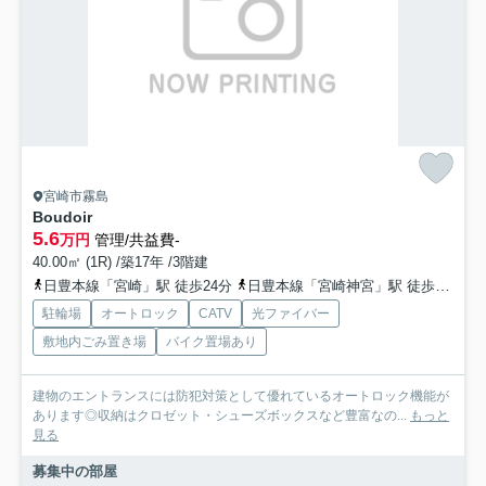
宮崎市霧島
Boudoir
5.6
万円
管理/共益費-
40.00㎡ (1R) /築17年 /3階建
日豊本線「宮崎」駅 徒歩24分
日豊本線「宮崎神宮」駅 徒歩28分
駐輪場
オートロック
CATV
光ファイバー
敷地内ごみ置き場
バイク置場あり
建物のエントランスには防犯対策として優れているオートロック機能が
あります◎収納はクロゼット・シューズボックスなど豊富なの...
もっと
見る
募集中の部屋