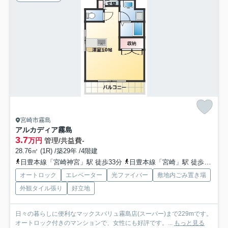
宮崎市霧島
アルカディア霧島
3.7
万円
管理/共益費-
28.76㎡ (1R) /築29年 /4階建
日豊本線「宮崎神宮」駅 徒歩33分
日豊本線「宮崎」駅 徒歩35分
オートロック
エレベーター
光ファイバー
敷地内ごみ置き場
外観タイル張り
好立地
日々の暮らしに便利なマックスバリュ霧島店(スーパー)まで229mです。
オートロック付きのマンションで、女性にも好評です。...
もっと見る