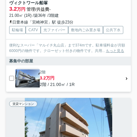
ヴィクトワール船塚
3.2
万円
管理/共益費-
21.00㎡ (1R) /築36年 /3階建
日豊本線「宮崎神宮」駅 徒歩23分
駐輪場
CATV
光ファイバー
敷地内ごみ置き場
公共下水
便利なスーパー「マルイチ丸山店」まで374mです。駐車場料金が月額
6000円の物件です。クローゼット付きの物件です。共用...
もっと見る
募集中の部屋
2階
3.2万円
2階 / 21.00㎡ / 1R
賃貸マンション