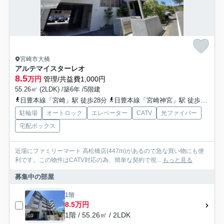
宮崎市大橋
アルテマイスターレオ
8.5
万円
管理/共益費1,000円
55.26㎡ (2LDK) /築6年 /5階建
日豊本線「宮崎」駅 徒歩28分
日豊本線「宮崎神宮」駅 徒歩46分
駐輪場
オートロック
エレベーター
CATV
光ファイバー
宅配ボックス
近場にファミリーマート 高松橋店(447m)があるので急な買い物にも便
利です。この物件はCATV対応の為、簡単な契約で視...
もっと見る
募集中の部屋
1階
8.5万円
1階 / 55.26㎡ / 2LDK