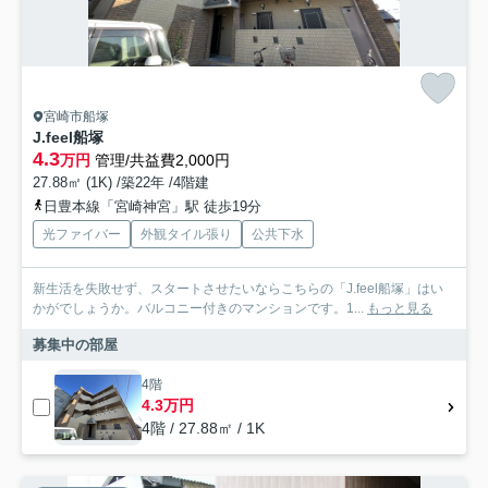
宮崎市船塚
J.feel船塚
4.3
万円
管理/共益費2,000円
27.88㎡ (1K) /築22年 /4階建
日豊本線「宮崎神宮」駅 徒歩19分
光ファイバー
外観タイル張り
公共下水
新生活を失敗せず、スタートさせたいならこちらの「J.feel船塚」はい
かがでしょうか。バルコニー付きのマンションです。1...
もっと見る
募集中の部屋
4階
4.3万円
4階 / 27.88㎡ / 1K