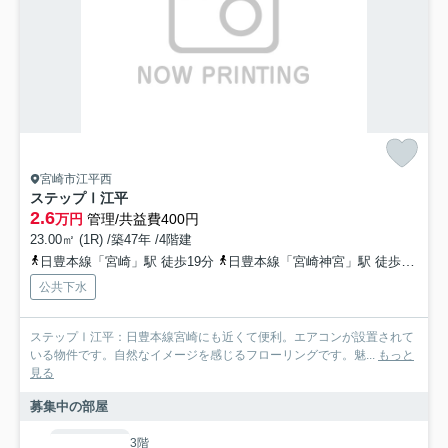
宮崎市江平西
ステップⅠ江平
2.6
万円
管理/共益費400円
23.00㎡ (1R) /築47年 /4階建
日豊本線「宮崎」駅 徒歩19分
日豊本線「宮崎神宮」駅 徒歩22分
公共下水
ステップⅠ江平：日豊本線宮崎にも近くて便利。エアコンが設置されて
いる物件です。自然なイメージを感じるフローリングです。魅...
もっと
見る
募集中の部屋
3階