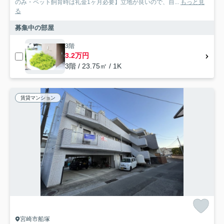
のみ・ペット飼育時は礼金1ヶ月必要】立地が良いので、自...
もっと見
る
募集中の部屋
3階
3.2万円
3階 / 23.75㎡ / 1K
賃貸マンション
宮崎市船塚