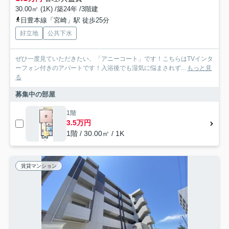
30.00㎡ (1K) /築24年 /3階建
日豊本線「宮崎」駅 徒歩25分
好立地
公共下水
ぜひ一度見ていただきたい、「アニーコート」です！こちらはTVインタ
ーフォン付きのアパートです！入浴後でも湿気に悩まされず...
もっと見
る
募集中の部屋
1階
3.5万円
1階 / 30.00㎡ / 1K
賃貸マンション