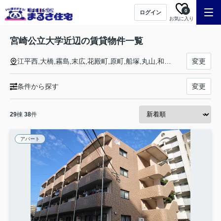
0
ログイン
お気に入り
宮崎公立大学近辺の賃貸物件一覧
江平西,大橋,霧島,末広,花殿町,原町,船塚,丸山,和知川原
変更
条件から探す
変更
29
棟
38
件
アパート