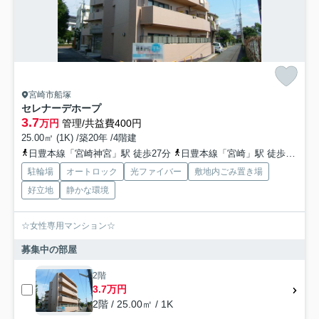
宮崎市船塚
セレナーデホープ
3.7
万円
管理/共益費400円
25.00㎡ (1K) /築20年 /4階建
日豊本線「宮崎神宮」駅 徒歩27分
日豊本線「宮崎」駅 徒歩29分
駐輪場
オートロック
光ファイバー
敷地内ごみ置き場
好立地
静かな環境
☆女性専用マンション☆
募集中の部屋
2階
3.7万円
2階 / 25.00㎡ / 1K