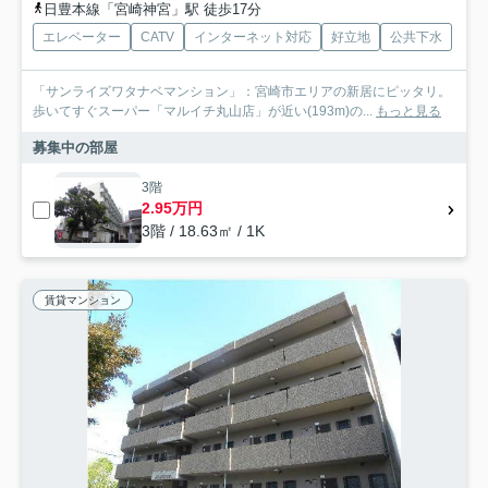
日豊本線「宮崎神宮」駅 徒歩17分
エレベーター
CATV
インターネット対応
好立地
公共下水
「サンライズワタナベマンション」：宮崎市エリアの新居にピッタリ。
歩いてすぐスーパー「マルイチ丸山店」が近い(193m)の...
もっと見る
募集中の部屋
3階
2.95万円
3階 / 18.63㎡ / 1K
賃貸マンション