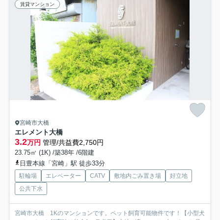
賃貸マンション
宮崎市大橋
エレメント大橋
3.2
万円
管理/共益費2,750円
23.75㎡ (1K) /築38年 /6階建
日豊本線「宮崎」駅 徒歩33分
駐輪場
エレベーター
CATV
敷地内ごみ置き場
好立地
公共下水
宮崎市大橋 1Kのマンションです。ペット飼育可能物件です！【小型犬