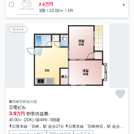
2.6万円
3階 / 23.00㎡ / 1R
アパート
宮崎市和知川原
三宅ビル
3.9
万円
管理/共益費-
40.00㎡ (2DK) /築48年 /3階建
日豊本線「宮崎」駅 徒歩27分
日豊本線「宮崎神宮」駅 徒歩37分
インターネット対応
閑静な住宅地
公共下水