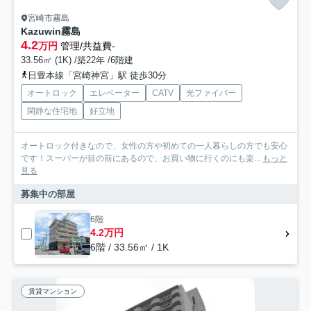
宮崎市霧島
Kazuwin霧島
4.2
万円
管理/共益費-
33.56㎡ (1K) /築22年 /6階建
日豊本線「宮崎神宮」駅 徒歩30分
オートロック
エレベーター
CATV
光ファイバー
閑静な住宅地
好立地
オートロック付きなので、女性の方や初めての一人暮らしの方でも安心
です！スーパーが目の前にあるので、お買い物に行くのにも楽...
もっと
見る
募集中の部屋
6階
4.2万円
6階 / 33.56㎡ / 1K
賃貸マンション