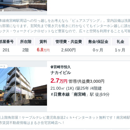
本線南宮崎駅周辺への引っ越しをお考えなら「ピュアスプリング」。室内設備は洗
お部屋になります。玄関先まで覗き穴を覗きに行かなくてもインターホン越しに誰
ックス・ウォークインクロゼットなど豊富なので、広々と空間を利用することも可能
部屋番号
所在階
賃料
管理費・共益費
敷金/保証金
礼金
6.8
201
2階
2,600円
0ヶ月
1ヶ月
万円
ート
宮崎市
恒久
ナカイビル
2.7
万円
管理/共益費3,000円
21.00㎡ (1K) /築25年 /4階建
日豊本線
「
南宮崎
」駅 徒歩9分
最上階角部屋！ケーブルテレビ鹿児島放送2ｃｈ+インターネット無料です！南宮崎駅
市賃貸不動産情報はまるさ住宅宮崎店へ！