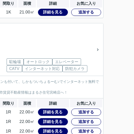
間取り
面積
詳細
お気に入り
1K
21.00㎡
詳細を見る
追加する
駐輪場
オートロック
エレベーター
CATV
インターネット対応
防犯カメラ
ホンも付いて、しかもついちょるーむ♪でインターネット無料で
市賃貸不動産情報はまるさ住宅宮崎店へ！
間取り
面積
詳細
お気に入り
1R
22.00㎡
詳細を見る
追加する
1R
22.00㎡
詳細を見る
追加する
1R
22.00㎡
詳細を見る
追加する