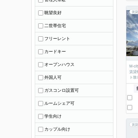
眺望良好
賃貸
二世帯住宅
フリーレント
カードキー
オープンハウス
M-
賃貸
外国人可
ト致
ガスコンロ設置可
ルームシェア可
学生向け
賃貸
カップル向け