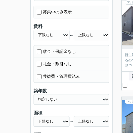
アパ
募集中のみ表示
賃料
～
敷金・保証金なし
新生
るの
礼金・敷引なし
能で
共益費・管理費込み
築年数
アパ
面積
～