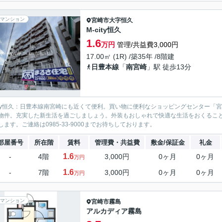
マンション
宮崎市
大字恒久
M-city恒久
1.6
万円
管理/共益費3,000円
17.00㎡ (1R) /築35年 /8階建
日豊本線
「
南宮崎
」駅 徒歩13分
city恒久：日豊本線南宮崎にも近くて便利。買い物に便利なショッピングセンター「
物件。充実した新生活を過ごしましょう。外装もおしゃれで快適な生活をおくるこ
します。ご連絡は0985-33-9000までお待ちしております。
部屋番号
所在階
賃料
管理費・共益費
敷金/保証金
礼金
1.6
-
4階
3,000円
0ヶ月
0ヶ月
万円
1.6
-
7階
3,000円
0ヶ月
0ヶ月
万円
マンション
宮崎市
霧島
アルカディア霧島