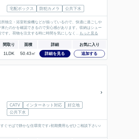
宅配ボックス
防犯カメラ
公共下水
面所独立・浴室乾燥機などが揃っているので、快適に過ごしや
が来たのかを確認できるので安心感があります。収納はシュー
です。荷物を注文する時に時間を気にしなく...
もっと見る
間取り
面積
詳細
お気に入り
1LDK
50.43㎡
詳細を見る
追加する
CATV
インターネット対応
好立地
公共下水
すぐそばで静かな住環境です♪初期費用もぜひご相談下さい♪