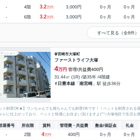
3.2
-
4階
3,000円
0ヶ月
0ヶ月
万円
3.2
-
6階
3,000円
0ヶ月
0ヶ月
万円
すべて見る（全8件）
マンション
宮崎市
大塚町
ファーストライフ大塚
4
万円
管理/共益費400円
31.44㎡ (1R) /築35年 /4階建
日豊本線
「
南宮崎
」駅 徒歩36分
ット飼育OK★】ワンちゃんでも猫ちゃんでも飼育OKです！！ペットを飼育される
ャレに仕上がっており、ペットと快適にお住まい頂けますよ(^^♪大塚地区で生活も
部屋番号
所在階
賃料
管理費・共益費
敷金/保証金
礼金
4
-
2階
400円
0ヶ月
0ヶ月
万円