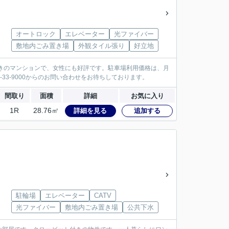
オートロック
エレベーター
光ファイバー
敷地内ごみ置き場
外観タイル張り
好立地
付きのマンションで、女性にも好評です。駐車場利用価格は、月
33-9000からのお問い合わせをお待ちしております。
間取り
面積
詳細
お気に入り
1R
28.76㎡
詳細を見る
追加する
駐輪場
エレベーター
CATV
光ファイバー
敷地内ごみ置き場
公共下水