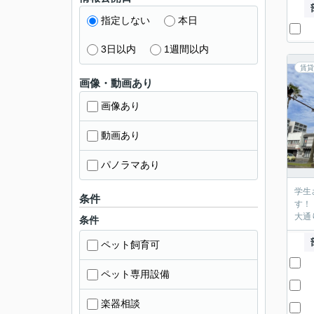
指定しない
本日
3日以内
1週間以内
賃貸
画像・動画あり
画像あり
動画あり
パノラマあり
学生
条件
す！
大通
条件
ペット飼育可
ペット専用設備
楽器相談