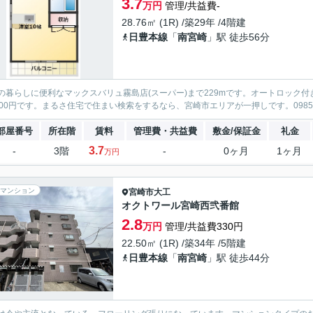
3.7
万円
管理/共益費-
28.76㎡ (1R) /築29年 /4階建
日豊本線
「
南宮崎
」駅 徒歩56分
の暮らしに便利なマックスバリュ霧島店(スーパー)まで229mです。オートロック
000円です。まるさ住宅で住まい検索をするなら、宮崎市エリアが一押しです。0985-
部屋番号
所在階
賃料
管理費・共益費
敷金/保証金
礼金
3.7
-
3階
-
0ヶ月
1ヶ月
万円
マンション
宮崎市
大工
オクトワール宮崎西弐番館
2.8
万円
管理/共益費330円
22.50㎡ (1R) /築34年 /5階建
日豊本線
「
南宮崎
」駅 徒歩44分