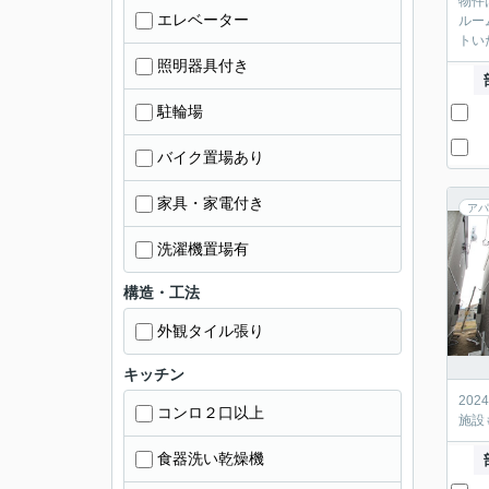
物件
エレベーター
ルー
トい
照明器具付き
駐輪場
バイク置場あり
家具・家電付き
アパ
洗濯機置場有
構造・工法
外観タイル張り
キッチン
20
コンロ２口以上
施設
食器洗い乾燥機