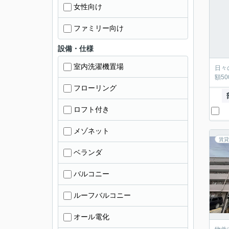
女性向け
ファミリー向け
設備・仕様
室内洗濯機置場
日々
額5
フローリング
ロフト付き
メゾネット
賃貸
ベランダ
バルコニー
ルーフバルコニー
オール電化