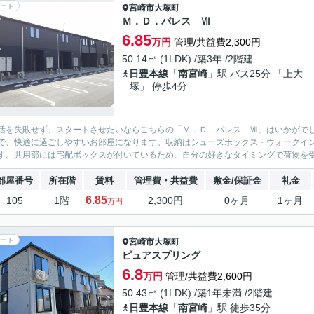
ート
宮崎市
大塚町
Ｍ．Ｄ．パレス Ⅶ
6.85
万円
管理/共益費2,300円
50.14㎡ (1LDK) /築3年 /2階建
日豊本線
「
南宮崎
」駅 バス25分 「上大
塚」 停歩4分
活を失敗せず、スタートさせたいならこちらの「Ｍ．Ｄ．パレス Ⅶ」はいかがで
で、快適に過ごしやすいお部屋になります。収納はシューズボックス・ウォークイ
す。共用部には宅配ボックスが付いているため、自分の好きなタイミングで荷物を受
部屋番号
所在階
賃料
管理費・共益費
敷金/保証金
礼金
6.85
105
1階
2,300円
0ヶ月
1ヶ月
万円
ート
宮崎市
大塚町
ピュアスプリング
6.8
万円
管理/共益費2,600円
50.43㎡ (1LDK) /築1年未満 /2階建
日豊本線
「
南宮崎
」駅 徒歩35分