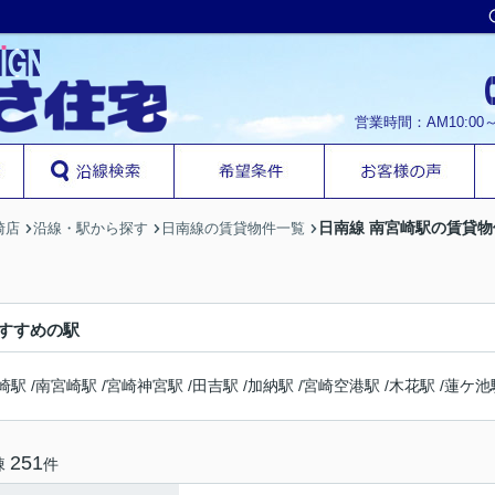
営業時間：AM10:00
日南線 南宮崎駅の賃貸物
崎店
沿線・駅から探す
日南線の賃貸物件一覧
すすめの駅
崎駅
/
南宮崎駅
/
宮崎神宮駅
/
田吉駅
/
加納駅
/
宮崎空港駅
/
木花駅
/
蓮ケ池
251
棟
件