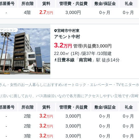
部屋番号
所在階
賃料
管理費・共益費
敷金/保証金
礼金
2.7
-
4階
3,000円
0ヶ月
0ヶ月
万円
マンション
宮崎市
中村東
アモント中村
3.2
万円
管理/共益費3,000円
22.00㎡ (1R) /築37年 /10階建
日豊本線
「
南宮崎
」駅 徒歩14分
さん・女性のお一人暮らしにおすすめ♪オートロック・エレベーター・TVモニター
り沿いに面しており、バス路線沿いなので各方面にアクセスしやすい立地です♪宮崎
部屋番号
所在階
賃料
管理費・共益費
敷金/保証金
礼金
3.2
-
2階
3,000円
0ヶ月
0ヶ月
万円
3.2
-
2階
3,000円
0ヶ月
0ヶ月
万円
3.2
-
3階
3,000円
0ヶ月
0ヶ月
万円