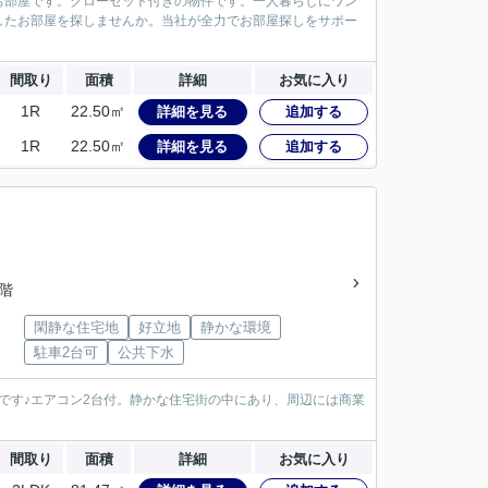
お部屋です。クローゼット付きの物件です。一人暮らしにワン
したお部屋を探しませんか。当社が全力でお部屋探しをサポー
間取り
面積
詳細
お気に入り
1R
22.50㎡
詳細を見る
追加する
1R
22.50㎡
詳細を見る
追加する
2階
閑静な住宅地
好立地
静かな環境
駐車2台可
公共下水
宅です♪エアコン2台付。静かな住宅街の中にあり、周辺には商業
間取り
面積
詳細
お気に入り