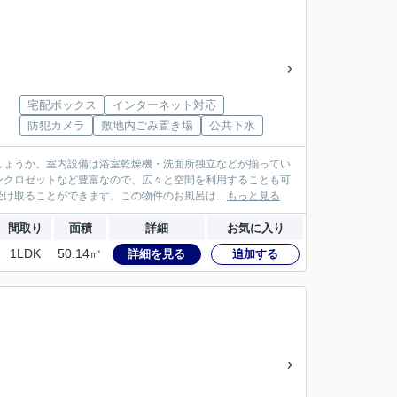
宅配ボックス
インターネット対応
防犯カメラ
敷地内ごみ置き場
公共下水
しょうか。室内設備は浴室乾燥機・洗面所独立などが揃ってい
ンクロゼットなど豊富なので、広々と空間を利用することも可
け取ることができます。この物件のお風呂は...
もっと見る
間取り
面積
詳細
お気に入り
1LDK
50.14㎡
詳細を見る
追加する