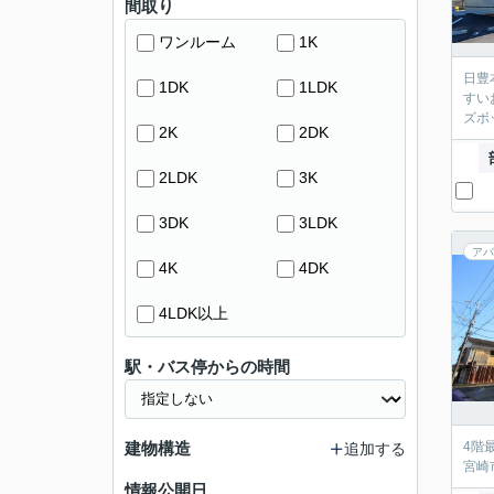
間取り
ワンルーム
1K
日豊
1DK
1LDK
すい
ズボ
2K
2DK
2LDK
3K
3DK
3LDK
アパ
4K
4DK
4LDK以上
駅・バス停からの時間
建物構造
4階
追加する
宮崎
情報公開日