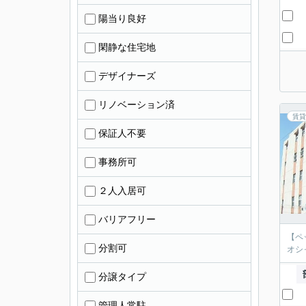
陽当り良好
閑静な住宅地
デザイナーズ
リノベーション済
賃貸
保証人不要
事務所可
２人入居可
バリアフリー
【ペ
分割可
オシ
分譲タイプ
管理人常駐