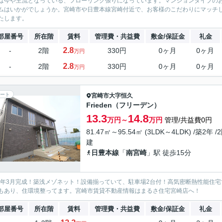
は今や主流となっている、フローリング張りになっています。マンションタイプの
ムはいかがでしょうか。宮崎市や日豊本線宮崎付近で、お客様のこだわりにマッチ
たします。
部屋番号
所在階
賃料
管理費・共益費
敷金/保証金
礼金
2.8
-
2階
330円
0ヶ月
0ヶ月
万円
2.8
-
2階
330円
0ヶ月
0ヶ月
万円
ート
宮崎市
大字恒久
Frieden（フリーデン）
13.3
14.8
万円～
万円
管理/共益費0円
81.47㎡～95.54㎡ (3LDK～4LDK) /築2年 /
建
日豊本線
「
南宮崎
」駅 徒歩15分
24年3月完成！築浅メゾネット！設備揃っていて、駐車場2台付！高気密断熱性能住
もあり、住環境整ってます。宮崎市賃貸不動産情報はまるさ住宅宮崎店へ！
部屋番号
所在階
賃料
管理費・共益費
敷金/保証金
礼金