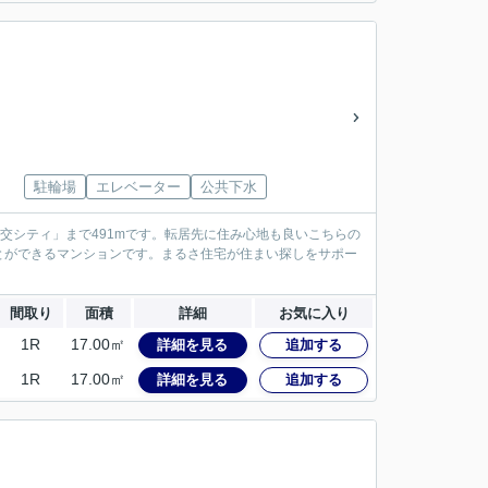
駐輪場
エレベーター
公共下水
宮交シティ」まで491mです。転居先に住み心地も良いこちらの
とができるマンションです。まるさ住宅が住まい探しをサポー
間取り
面積
詳細
お気に入り
1R
17.00㎡
詳細を見る
追加する
1R
17.00㎡
詳細を見る
追加する